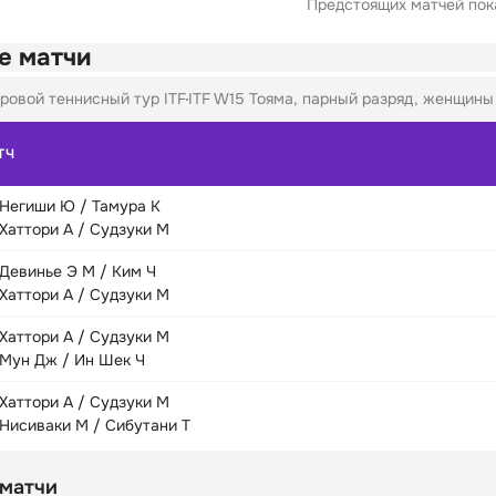
Предстоящих матчей пока
е матчи
ровой теннисный тур ITF
ITF W15 Тояма, парный разряд, женщины 
ТЧ
Негиши Ю / Тамура К
Хаттори А / Судзуки М
Девинье Э М / Ким Ч
Хаттори А / Судзуки М
Хаттори А / Судзуки М
Мун Дж / Ин Шек Ч
Хаттори А / Судзуки М
Нисиваки М / Сибутани Т
 матчи