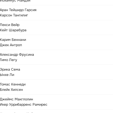
Йоханнус Мандэй
Аран Тейшидо Гарсия
Карсон Тангилиг
Лекси Вейр
Кейт Шарабура
Карим Беннани
Джек Антроп
Александр Фрусина
Тимо Легу
Эрика Сема
Ынхе Ли
Томас Кеннеди
Блейк Хилсен
Джеймс Макглолин
Икер Уррибарренс Рамирес