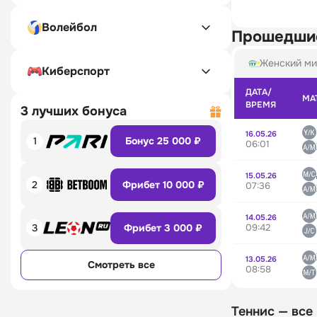
Волейбол
Прошедши
Женский ми
Киберспорт
ДАТА/
МА
ВРЕМЯ
3 лучших бонуса
16.05.26
1
Бонус 25 000 ₽
06:01
15.05.26
2
Фрибет 10 000 ₽
07:36
14.05.26
09:42
3
Фрибет 3 000 ₽
13.05.26
Смотреть все
08:58
Теннис — все