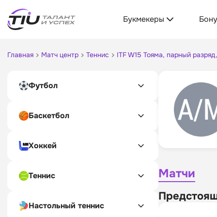
Букмекеры
Бон
Главная
Матч центр
Теннис
ITF W15 Тояма, парный разря
Футбол
Баскетбол
Хоккей
Матчи
Теннис
Предстоящ
Настольный теннис