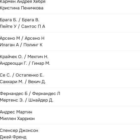
Кармен Андрея Хебря
Кристина Пеничкова
Брага Б. / Брага В.
Лейте У / Сантос П А
Арсено М / Арсено Н
Илаган А / Полинг К
Крайчек О. / Мектич Н.
Андреоцци Г. / Гинар М.
Се С. / Остапенко Е.
Саккари М. / Векич Д.
Фернандес Б / Фернандес Л
Мертенс Э. / Шнайдер Д.
Андрес Мартин
Миллен Харрион
Спенсер Джонсон
Джей Френд