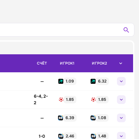
СЧЁТ
ИГРОК1
ИГРОК2
—
1.09
6.32
6-4, 2-
1.85
1.85
2
—
6.39
1.08
1-0
2.46
1.48