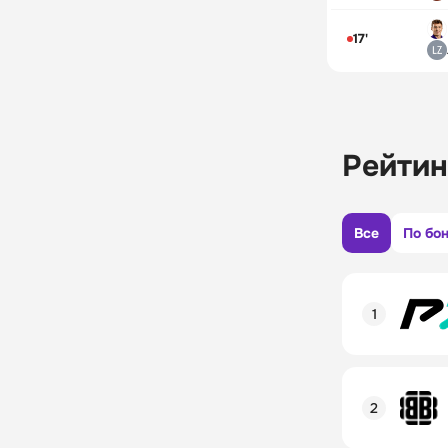
17'
Рейтин
Все
По бо
Рейтинг пол
Линия в лай
Бонусы и ак
Рейтинг пол
Промокод