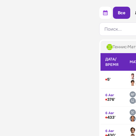
Все
Поиск...
Теннис
Мат
ДАТА/
МА
ВРЕМЯ
5'
6 Авг
376'
6 Авг
433'
6 Авг
430'