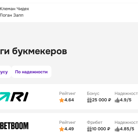
Клеман Чидех
Логан Запп
ги букмекеров
нусу
По надежности
Рейтинг
Бонус
Надежност
4.64
25 000 ₽
4.9/5
ьзователей
5/5
Коэффициенты
ве
5/5
Удобство платежей
Рейтинг
Фрибет
Надежност
ции
5/5
4.49
10 000 ₽
4.85/5
ьзователей
5/5
Коэффициенты
Бонусы