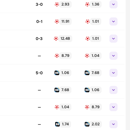
3-0
2.93
1.36
0
-
1
11.91
1.01
0-3
12.48
1.01
—
8.79
1.04
5-0
1.06
7.68
—
7.68
1.06
—
1.04
8.79
—
1.74
2.02