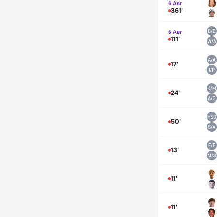
6 Авг
361'
6 Авг
111'
17'
24'
50'
13'
11'
11'