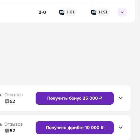
2-0
1.01
11.91
ь
Отзывов
Получить бонус 25 000 ₽
52
5/5
Линия в прематче
4/5
4/5
Служба поддержки
5/5
ь
Отзывов
Получить фрибет 10 000 ₽
52
5/5
Линия в прематче
4/5