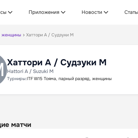
усы
Приложения
Новости
Стать
д, женщины
Хаттори А / Судзуки М
Хаттори А / Судзуки М
Hattori A / Suzuki M
Турниры:
ITF W15 Тояма, парный разряд, женщины
ие матчи