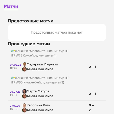
Лига Чемпионов
Зенит
Betcity
Тенниси
Теннис
Настольный теннис
Баскетбол
Матчи
Лига Европы
Спортбет
Bettery
Балтбет
Футбол
Волейбол
Теннис
24bet
Zenit
Беттери
Киберспорт
Настольный теннис
Предстоящие матчи
Рейтинги
Футбол
Спортбет
Зенит
Волейбол
Прочие категории
Лучшие букмекеры
РПЛ
24bet
Киберспорт
Приложения для iOS
Футбол
Предстоящих матчей пока нет.
Легальные букмекерские конторы
Фрибеты
Лига чемпионов
Российские букмекеры
Фрибеты без депозита
АПЛ
РПЛ
Leon
Прошедшие матчи
БК с мобильным приложением
Фрибет без отыгрыша
Серия А
Лига чемпионов
Zenit
Надежные букмекеры
Промокод без отыгрыша
Ла Лига
АПЛ
Лига Ставок
Женский мировой теннисный тур ITF
ITF W75 Коксейде, женщины (1)
БК с гостевым демосчетом
Бонус за регистрацию без отыгрыша
Бундеслига
Серия А
Марафон
БК с большими коэффициентами
Фрибеты сегодня
Лига Европы
Ла Лига
Melbet
Федерика Урджези
04.08.26
2 – 1
БК с минимальными депозитами
Лучшие фрибеты
Лига конференций
Бундеслига
Pari
11:09
Амели Ван Импе
Букмекеры для ставок на американский футбол
Фрибет новым игрокам
Лига наций
Лига Европы
Tennisi
Женский мировой теннисный тур ITF
Букмекеры для ставок на бейсбол
Новые БК с фрибетом
Суперкубок УЕФА
Лига конференций
Fonbet
ITF W50 Кнокке-Хейст, женщины (3)
Хоккей
Хоккей
Букмекеры для ставок на гольф
Фрибет 3000
Betcity
Букмекеры для ставок на автогонки
Акции букмекерских контор при регистрации
КХЛ
КХЛ
BetBoom
Марта Матула
29.07.26
2 – 1
13:07
Амели Ван Импе
Букмекеры для ставок на чемпионаты мира и Европы
Промокоды букмекеров
НХЛ
НХЛ
Bettery
Букмекеры для ставок на дартс
Бездепозитные бонусы за регистрацию
АХЛ
АХЛ
Olimpbet
Каролина Куль
0 –
27.07.26
Баскетбол
Баскетбол
Букмекеры для ставок на скачки
Бездепозитные бонусы букмекеров
Winline
16:09
Амели Ван Импе
2