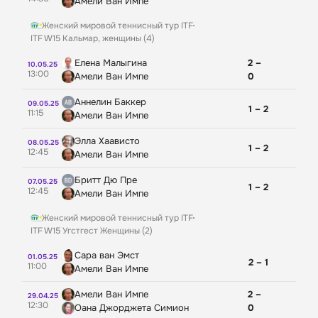
Амели Ван Импе
Женский мировой теннисный тур ITF
ITF W15 Кальмар, женщины (4)
Елена Малыгина
2 –
10.05.25
13:00
Амели Ван Импе
0
Аннелин Баккер
09.05.25
1 – 2
11:15
Амели Ван Импе
Элла Хаависто
08.05.25
1 – 2
12:45
Амели Ван Импе
Бритт Дю Пре
07.05.25
1 – 2
12:45
Амели Ван Импе
Женский мировой теннисный тур ITF
ITF W15 Угстгест Женщины (2)
Сара ван Эмст
01.05.25
2 – 1
11:00
Амели Ван Импе
Амели Ван Импе
2 –
29.04.25
12:30
Оана Джорджета Симион
0