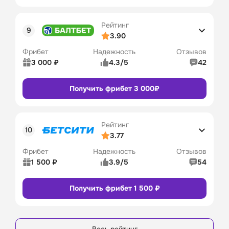
Коэффициенты
4/5
15
Линия в прематче
4/5
Рейтинг
Линия в лайве
Сайт
Приложение
3/5
3.90
Удобство платежей
4/5
Фрибет
Надежность
Отзывов
Служба поддержки
4/5
3 000 ₽
4.3/5
42
Бонусы и акции
4/5
Рейтинг 
5/5
Получить фрибет 3 000₽
пользователей
Промокод
Бонусы
Коэффициенты
4/5
16
Линия в прематче
4/5
Рейтинг
Линия в лайве
Сайт
Приложение
3/5
3.77
Удобство платежей
4/5
Фрибет
Надежность
Отзывов
Служба поддержки
4/5
1 500 ₽
3.9/5
54
Бонусы и акции
4/5
Рейтинг 
5/5
Получить фрибет 1 500 ₽
пользователей
Промокод
Бонусы
Коэффициенты
3/5
8
Линия в прематче
3/5
Линия в лайве
Сайт
Приложение
4/5
Весь рейтинг