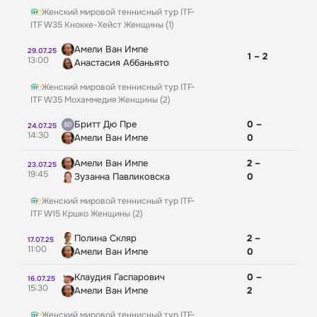
Женский мировой теннисный тур ITF
ITF W35 Кнокке-Хейст Женщины (1)
Амели Ван Импе
29.07.25
1 – 2
13:00
Анастасия Аббаньято
Женский мировой теннисный тур ITF
ITF W35 Мохаммедия Женщины (2)
Бритт Дю Пре
0 –
24.07.25
14:30
Амели Ван Импе
0
Амели Ван Импе
2 –
23.07.25
19:45
Зузанна Павликовска
0
Женский мировой теннисный тур ITF
ITF W15 Кршко Женщины (2)
Полина Скляр
2 –
17.07.25
11:00
Амели Ван Импе
0
Клаудия Гаспарович
0 –
16.07.25
15:30
Амели Ван Импе
2
Женский мировой теннисный тур ITF