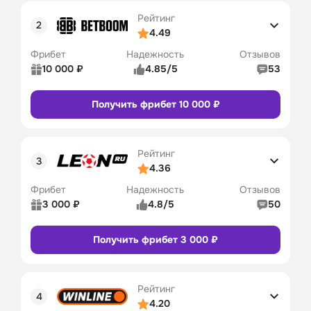
Линия в прематче
4/5
Рейтинг
Линия в лайве
5/5
4.49
Удобство платежей
4/5
Фрибет
Надежность
Отзывов
Служба поддержки
5/5
10 000 ₽
4.85/5
53
Бонусы и акции
5/5
Рейтинг 
5/5
Получить фрибет 10 000 ₽
пользователей
Промокод
Бонусы
Коэффициенты
5/5
22
Линия в прематче
4/5
Рейтинг
Линия в лайве
Сайт
Приложение
5/5
4.36
Удобство платежей
4/5
Фрибет
Надежность
Отзывов
Служба поддержки
4/5
3 000 ₽
4.8/5
50
Бонусы и акции
5/5
Рейтинг 
5/5
Получить фрибет 3 000 ₽
пользователей
Промокод
Бонусы
Коэффициенты
5/5
42
Линия в прематче
5/5
Рейтинг
Линия в лайве
Сайт
Приложение
3/5
4.20