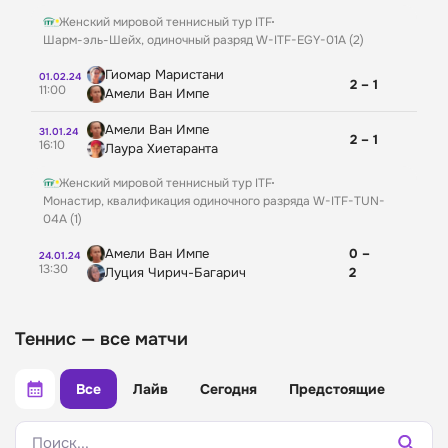
Женский мировой теннисный тур ITF
Шарм-эль-Шейх, одиночный разряд W-ITF-EGY-01A (2)
Гиомар Маристани
01.02.24
2 – 1
11:00
Амели Ван Импе
Амели Ван Импе
31.01.24
2 – 1
16:10
Лаура Хиетаранта
Женский мировой теннисный тур ITF
Монастир, квалификация одиночного разряда W-ITF-TUN-
04A (1)
Амели Ван Импе
0 –
24.01.24
13:30
Луция Чирич-Багарич
2
Теннис — все матчи
Все
Лайв
Сегодня
Предстоящие
Поиск...