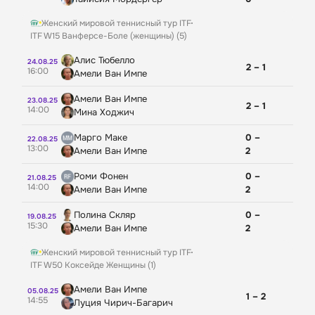
Женский мировой теннисный тур ITF
ITF W15 Ванферсе-Боле (женщины) (5)
Алис Тюбелло
24.08.25
2 – 1
16:00
Амели Ван Импе
Амели Ван Импе
23.08.25
2 – 1
14:00
Мина Ходжич
Марго Маке
0 –
22.08.25
13:00
Амели Ван Импе
2
Роми Фонен
0 –
21.08.25
14:00
Амели Ван Импе
2
Полина Скляр
0 –
19.08.25
15:30
Амели Ван Импе
2
Женский мировой теннисный тур ITF
ITF W50 Коксейде Женщины (1)
Амели Ван Импе
05.08.25
1 – 2
14:55
Луция Чирич-Багарич