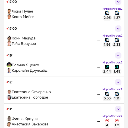
17:00
Игрок1
Игрок2
Люка Пулен
—
Кента Миёси
2.95
1.37
17:00
Игрок1
Игрок2
Коки Мацуда
—
Гейс Браувер
1.56
2.33
16'
Игрок1
Игрок2
Полина Яценко
—
Кэролайн Доулхайд
2.44
1.49
12'
Игрок1
Игрок2
Екатерина Овчаренко
—
Екатерина Горгодзе
5.55
1.11
11'
Игрок1
Игрок2
Фиона Кроули
—
Анастасия Захарова
4
1.2