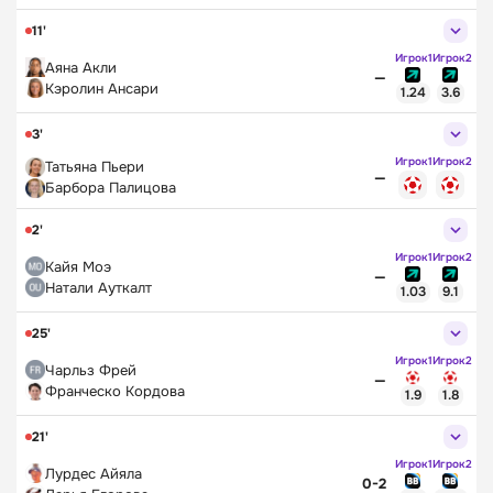
11'
Игрок1
Игрок2
Аяна Акли
—
Кэролин Ансари
1.24
3.6
3'
Игрок1
Игрок2
Татьяна Пьери
—
Барбора Палицова
2'
Игрок1
Игрок2
Кайя Моэ
—
Натали Ауткалт
1.03
9.1
25'
Игрок1
Игрок2
Чарльз Фрей
—
Франческо Кордова
1.9
1.8
21'
Игрок1
Игрок2
Лурдес Айяла
0-2