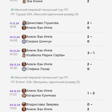
10:00
Эна Коике
2
Женский мировой теннисный тур ITF
ITF Турция 32A, Женский одиночный разряд (4)
Денислава Глушкова
2 –
11.12.24
15:15
Амели Ван Импе
0
Амели Ван Импе
2 –
10.12.24
14:45
Оливия Шимчук
0
Амели Ван Импе
10.12.24
2 – 1
10:00
Изабелла Мария Сербан
Амели Ван Импе
2 –
09.12.24
13:30
Стефана Лазар
0
Женский мировой теннисный тур ITF
ITF Египет 23A, Женщины, одиночный разряд (3)
Амели Ван Импе
04.12.24
1 – 2
17:20
Катарина Кужмова
Владислава Зверева
0 –
03.12.24
11:00
Амели Ван Импе
2