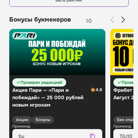
Удобство платежей
4/5
Служба поддержки
4/5
Бонусы букмекеров
10
Бонусы и акции
4/5
Промокод
Бонусы
13
Сайт
Приложение
Проверен редакцией
Провере
Акция Пари — «Пари и
4.6
Фрибет Б
побеждай» — 25 000 рублей
Август 20
новым игрокам
Акции
Бонусы
Без отыгр
Промокод
Промокод