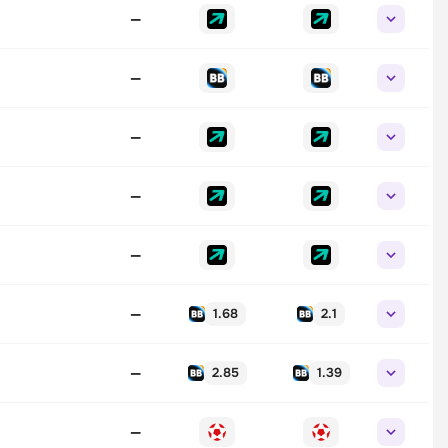
—
—
—
—
—
—
1.68
2.1
—
2.85
1.39
—