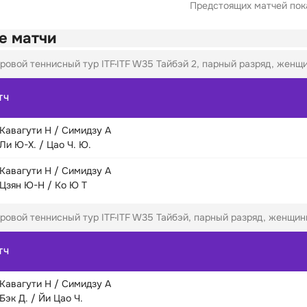
Предстоящих матчей пока
е матчи
ровой теннисный тур ITF
ITF W35 Тайбэй 2, парный разряд, женщи
ТЧ
Кавагути Н / Симидзу А
Ли Ю-Х. / Цао Ч. Ю.
Кавагути Н / Симидзу А
Цзян Ю-Н / Ко Ю Т
ровой теннисный тур ITF
ITF W35 Тайбэй, парный разряд, женщины
ТЧ
Кавагути Н / Симидзу А
Бэк Д. / Йи Цао Ч.