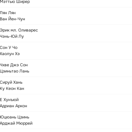
Мэттью Ширер
Лян Лян
Ван Йен-Чун
Эрик мл. Оливарес
Чэнь-Юй Лу
Сон У Чо
Хаолун Хэ
Чхве Джэ Сон
Цзиньтао Лань
Сируй Хань
Ку Кеон Кан
Е Хунъюй
Адриан Аркон
Юцюань Цзинь
Арджай Мюррей