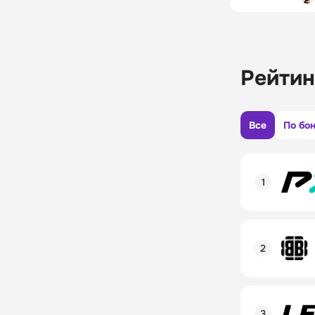
Рейтин
Все
По бо
Рейтинг пол
Линия в лай
Бонусы и ак
Рейтинг пол
Промокод
Линия в лай
Бонусы и ак