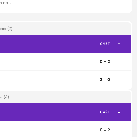
 нет.
ны (2)
СЧЁТ
0 – 2
2 – 0
 (4)
СЧЁТ
0 – 2