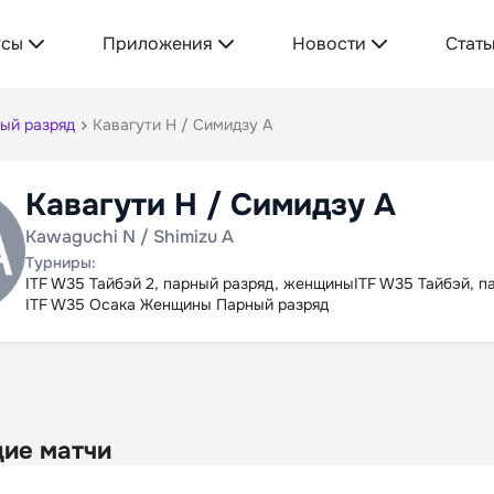
усы
Приложения
Новости
Стать
ый разряд
Кавагути Н / Симидзу А
Кавагути Н / Симидзу А
Kawaguchi N / Shimizu A
Турниры:
ITF W35 Тайбэй 2, парный разряд, женщины
ITF W35 Тайбэй, 
ITF W35 Осака Женщины Парный разряд
ие матчи