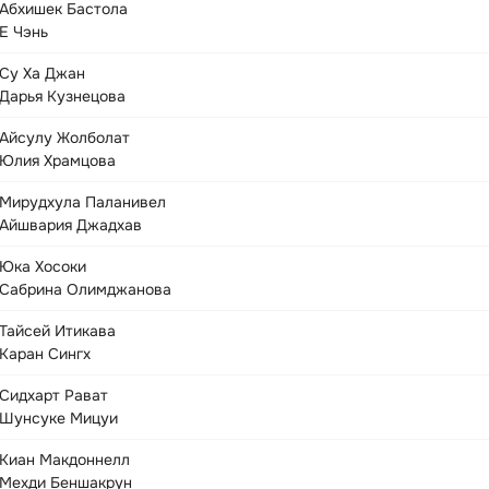
Абхишек Бастола
Е Чэнь
Су Ха Джан
Дарья Кузнецова
Айсулу Жолболат
Юлия Храмцова
Мирудхула Паланивел
Айшвария Джадхав
Юка Хосоки
Сабрина Олимджанова
Тайсей Итикава
Каран Сингх
Сидхарт Рават
Шунсуке Мицуи
Киан Макдоннелл
Мехди Беншакрун