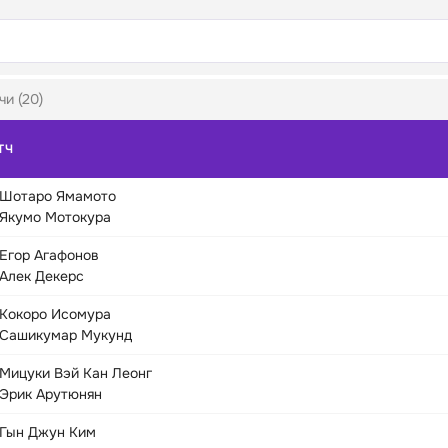
чи (20)
ТЧ
Шотаро Ямамото
Якумо Мотокура
Егор Агафонов
Алек Декерс
Кокоро Исомура
Сашикумар Мукунд
Мицуки Вэй Кан Леонг
Эрик Арутюнян
Гын Джун Ким