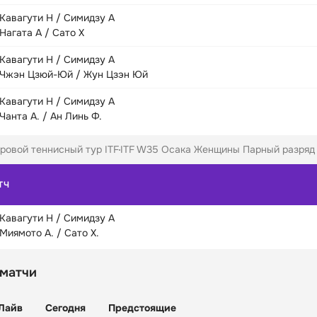
Кавагути Н / Симидзу А
Нагата А / Сато Х
Кавагути Н / Симидзу А
Чжэн Цзюй-Юй / Жун Цзэн Юй
Кавагути Н / Симидзу А
Чанта А. / Ан Линь Ф.
ровой теннисный тур ITF
ITF W35 Осака Женщины Парный разряд (
ТЧ
Кавагути Н / Симидзу А
Миямото А. / Сато Х.
 матчи
Лайв
Сегодня
Предстоящие