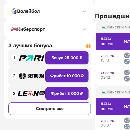
Волейбол
Прошедши
Женский ми
Киберспорт
ДАТА/
МА
ВРЕМЯ
3 лучших бонуса
25.06.26
1
Бонус 25 000 ₽
13:13
24.06.26
2
Фрибет 10 000 ₽
09:12
Женский ми
3
Фрибет 3 000 ₽
ДАТА/
МА
Смотреть все
ВРЕМЯ
20.06.26
08:07