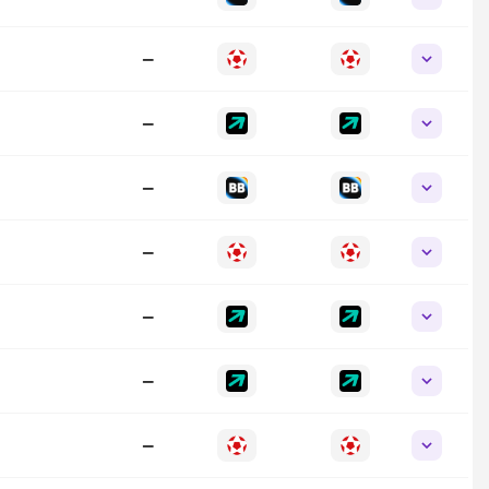
—
—
—
—
—
—
—