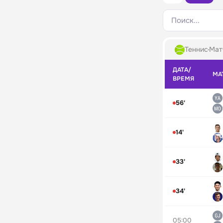
Поиск...
Теннис
Мат
ДАТА/
МА
ВРЕМЯ
56'
14'
33'
34'
05:00