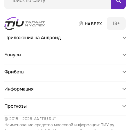
Поиск по матч-центру
18+
НАВЕРХ
Приложения на Андроид
Пари
Бонусы
БетБум
Pari
Фрибеты
Леон
BetBoom
Лига Ставок
Пари
Информация
Leon
Мелбет
БетБум
Winline
Политика конфиденциальности
Прогнозы
Бетсити
Леон
Fonbet
Политика cookies
Марафон
© 2015 - 2026 ИА "TIU.RU"
Винлайн
Прогнозы на спорт
Марафон
Пользовательское соглашение
Наименование средства массовой информации: ТИУ.ру.
Фонбет