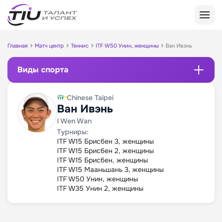
Главная
Матч центр
Теннис
ITF W50 Унин, женщины
Ван Ивэнь
Популярные БК
Виды спорта
Пари
По букмекеру
БетБум
Леон
Pari
Chinese Taipei
Приложения для Android
Винлайн
BetBoom
Ван Ивэнь
Фонбет
Leon
Пари
I Wen Wan
Виды спорта
Марафон
Winline
БетБум
Турниры:
Бетсити
Fonbet
Леон
Баскетбол
ITF W15 Брисбен 3, женщины
Статьи о БК
Мелбет
Лига Ставок
Винлайн
Киберспорт
ITF W15 Брисбен 2, женщины
ITF W15 Брисбен, женщины
Winline
Лига Ставок
Марафон
Фонбет
Теннис
ITF W15 Мааньшань 3, женщины
База знаний
По видам спорта
Олимпбет
Бет-М
Марафон
Хоккей
ITF W50 Унин, женщины
Виды ставок
Тенниси
Baltbet
Бетсити
Футбол
Футбол
ITF W35 Унин 2, женщины
Футбол
По видам спорта
Основы ставок
Балтбет
Melbet
Мелбет
Хоккей
Евролига
Сервисы
Бет-М
Olimpbet
Лига Ставок
Баскетбол
Футбол
Виды спорта
Кубок России
Беттери
Tennisi
Олимпбет
Теннис
Хоккей