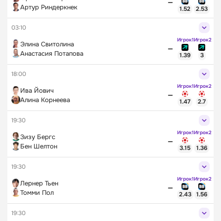
—
Артур Риндеркнек
1.52
2.53
03:10
Игрок1
Игрок2
Элина Свитолина
—
Анастасия Потапова
1.39
3
18:00
Игрок1
Игрок2
Ива Йович
—
Алина Корнеева
1.47
2.7
19:30
Игрок1
Игрок2
Зизу Бергс
—
Бен Шелтон
3.15
1.36
19:30
Игрок1
Игрок2
Лернер Тьен
—
Томми Пол
2.43
1.56
19:30