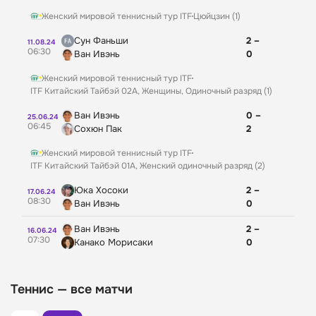
Женский мировой теннисный тур ITF
Цюйцзин (1)
Сун Фаньши
2 –
11.08.24
06:30
Ван Ивэнь
0
Женский мировой теннисный тур ITF
ITF Китайский Тайбэй 02A, Женщины, Одиночный разряд (1)
Ван Ивэнь
0 –
25.06.24
06:45
Сохюн Пак
2
Женский мировой теннисный тур ITF
ITF Китайский Тайбэй 01A, Женский одиночный разряд (2)
Юка Хосоки
2 –
17.06.24
08:30
Ван Ивэнь
0
Ван Ивэнь
2 –
16.06.24
07:30
Канако Морисаки
0
Теннис — все матчи