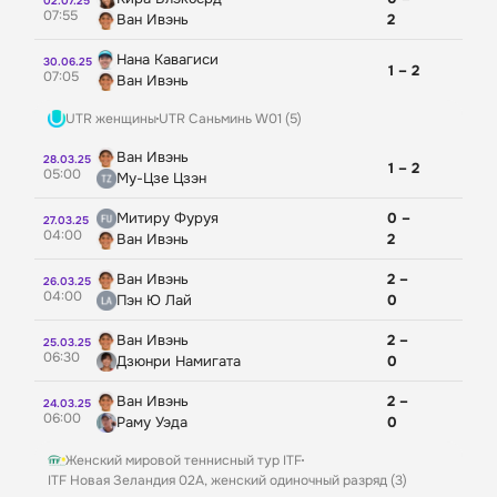
02.07.25
07:55
Ван Ивэнь
2
Нана Кавагиси
30.06.25
1 – 2
07:05
Ван Ивэнь
UTR женщины
UTR Саньминь W01 (5)
Ван Ивэнь
28.03.25
1 – 2
05:00
Му-Цзе Цзэн
Митиру Фуруя
0 –
27.03.25
04:00
Ван Ивэнь
2
Ван Ивэнь
2 –
26.03.25
04:00
Пэн Ю Лай
0
Ван Ивэнь
2 –
25.03.25
06:30
Дзюнри Намигата
0
Ван Ивэнь
2 –
24.03.25
06:00
Раму Уэда
0
Женский мировой теннисный тур ITF
ITF Новая Зеландия 02A, женский одиночный разряд (3)