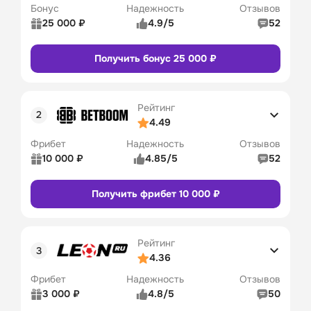
Бонус
Надежность
Отзывов
25 000 ₽
4.9/5
52
Рейтинг 
5/5
Получить бонус 25 000 ₽
пользователей
Коэффициенты
5/5
Линия в прематче
4/5
Рейтинг
Линия в лайве
5/5
4.49
Удобство платежей
4/5
Фрибет
Надежность
Отзывов
Служба поддержки
5/5
10 000 ₽
4.85/5
52
Бонусы и акции
5/5
Рейтинг 
5/5
Получить фрибет 10 000 ₽
пользователей
Промокод
Бонусы
Коэффициенты
5/5
22
Линия в прематче
4/5
Рейтинг
Линия в лайве
Сайт
Приложение
5/5
4.36
Удобство платежей
4/5
Фрибет
Надежность
Отзывов
Служба поддержки
4/5
3 000 ₽
4.8/5
50
Бонусы и акции
5/5