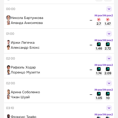
00:00
Игрок1
Игрок2
Никола Бартункова
—
Аманда Анисимова
2.7
1.47
01:00
Игрок1
Игрок2
Иржи Легечка
—
Александр Блокс
1.46
2.72
02:00
Игрок1
Игрок2
Рафаэль Ходар
—
Лоренцо Музетти
1.74
2.09
02:00
Игрок1
Игрок2
Арина Соболенко
—
Чжан Шуай
1.05
10
03:10
Игрок1
Игрок2
Фрэнсис Тиафо