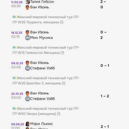
Талия Гибсон
2 –
11.02.26
05:30
Ван Ивэнь
0
Женский мировой теннисный тур ITF
ITF W35 Тауранга, женщины (1)
Ван Ивэнь
0 –
16.12.25
02:15
Мио Мусика
2
Женский мировой теннисный тур ITF
ITF W15 Гамильтон Женщины (1)
Ван Ивэнь
09.12.25
0 – 1
02:00
Стефани Уэбб
Женский мировой теннисный тур ITF
ITF W35 Брисбен 3, женщины (1)
Ван Ивэнь
22.10.25
1 – 2
03:00
Стефани Уэбб
Женский мировой теннисный тур ITF
ITF W50 Эвора (женщины) (1)
Мэри Льюис
09.09.25
2 – 1
12:00