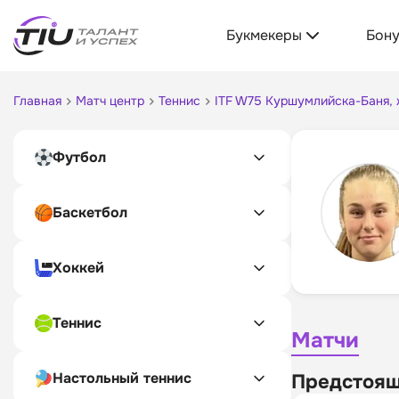
Букмекеры
Бон
Главная
Матч центр
Теннис
ITF W75 Куршумлийска-Баня,
Футбол
Баскетбол
Хоккей
Теннис
Матчи
Настольный теннис
Предстоящ