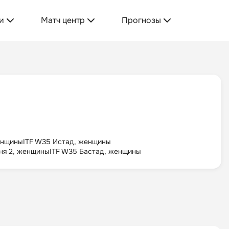
и
Матч центр
Прогнозы
енщины
ITF W35 Истад, женщины
ня 2, женщины
ITF W35 Бастад, женщины