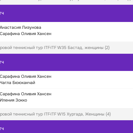
ТЧ
Анастасия Лизунова
Сарафина Оливия Хансен
ровой теннисный тур ITF
ITF W35 Бастад, женщины (2)
ТЧ
Сарафина Оливия Хансен
Чагла Бююкакчай
Сарафина Оливия Хансен
Иления Зокко
ровой теннисный тур ITF
ITF W15 Хургада, Женщины (4)
ТЧ