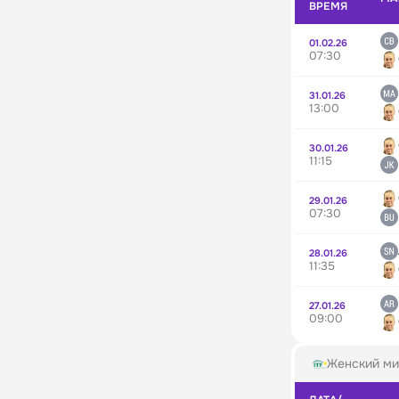
ВРЕМЯ
01.02.26
07:30
31.01.26
13:00
30.01.26
11:15
29.01.26
07:30
28.01.26
11:35
27.01.26
09:00
Женский ми