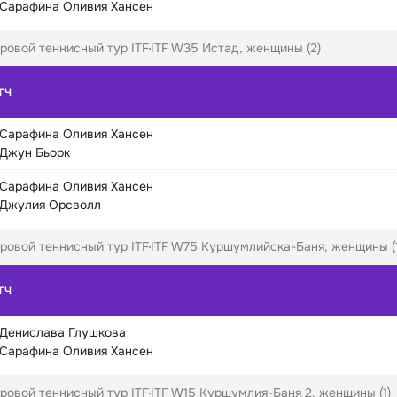
Сарафина Оливия Хансен
ровой теннисный тур ITF
ITF W35 Истад, женщины (2)
ТЧ
Сарафина Оливия Хансен
Джун Бьорк
Сарафина Оливия Хансен
Джулия Орсволл
ровой теннисный тур ITF
ITF W75 Куршумлийска-Баня, женщины (1
ТЧ
Денислава Глушкова
Сарафина Оливия Хансен
ровой теннисный тур ITF
ITF W15 Куршумлия-Баня 2, женщины (1)