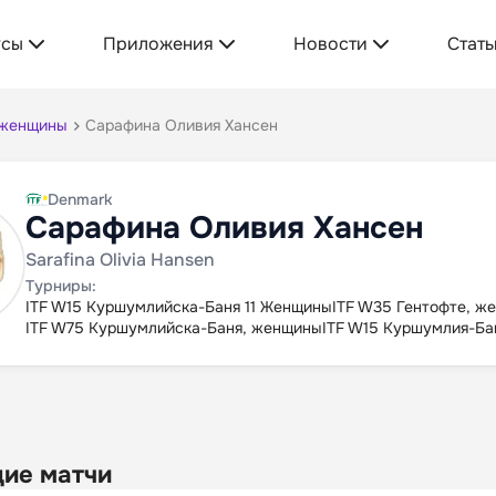
усы
Приложения
Новости
Стать
 женщины
Сарафина Оливия Хансен
Denmark
Сарафина Оливия Хансен
Sarafina Olivia Hansen
Турниры:
ITF W15 Куршумлийска-Баня 11 Женщины
ITF W35 Гентофте, ж
ITF W75 Куршумлийска-Баня, женщины
ITF W15 Куршумлия-Ба
ие матчи