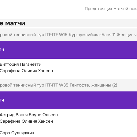
Предстоящих матчей пока
е матчи
ровой теннисный тур ITF
ITF W15 Куршумлийска-Баня 11 Женщины 
ТЧ
Виттория Паганетти
Сарафина Оливия Хансен
ровой теннисный тур ITF
ITF W35 Гентофте, женщины (2)
ТЧ
Астрид Ванья Бруне Ольсен
Сарафина Оливия Хансен
Сара Сульяджич