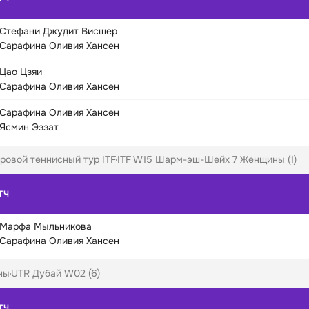
Стефани Джудит Висшер
Сарафина Оливия Хансен
Цао Цзяи
Сарафина Оливия Хансен
Сарафина Оливия Хансен
Ясмин Эззат
ровой теннисный тур ITF
ITF W15 Шарм-эш-Шейх 7 Женщины (1)
ТЧ
Марфа Мыльникова
Сарафина Оливия Хансен
ны
UTR Дубай W02 (6)
ТЧ