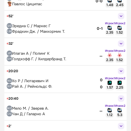
0-0
Павлос Циципас
1.48
2.45
52'
Игрок1
Игрок2
Эредиа С / Маркес Г
0-1
Фрадкин Дж. / Маккормик Т.
2.35
1.52
32'
Игрок1
Игрок2
Илаган А / Полинг К
—
Голдхофф Г. / Хилдербранд Т.
2.35
1.52
20:20
Игрок1
Игрок2
0
Хо Р / Лютаревич И
Рэй А. / Рейнольдс Ф.
0
1.57
2.25
20:40
Игрок1
Игрок2
Мело М. / Зверев А.
—
Чан Д / Галарно А
1.12
5.3
2'