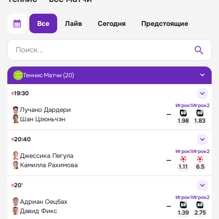
Чемпионат мира
Суперлига России
Все
Лайв
Сегодня
Предстоящие
Чемпионат Европы
Киберспорт
Поиск...
IEM Cologne
The International
Esports World Cup Counter Strike
Теннис
Матчи (20)
19:30
Игрок1
Игрок2
Лучано Дардери
—
Шан Цзюньчэн
1.98
1.83
20:40
Игрок1
Игрок2
Джессика Пегула
—
Камилла Рахимова
1.11
6.5
20'
Игрок1
Игрок2
Адриан Оецбах
—
Давид Фикс
1.39
2.75