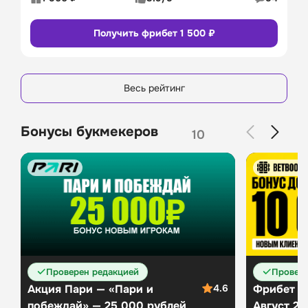
Бонусы и акции
4/5
Рейтинг 
5/5
Получить фрибет 1 500 ₽
пользователей
Промокод
Бонусы
Коэффициенты
3/5
8
Линия в прематче
3/5
Линия в лайве
Сайт
Приложение
4/5
Весь рейтинг
Удобство платежей
4/5
Служба поддержки
4/5
Бонусы букмекеров
10
Бонусы и акции
4/5
Промокод
Бонусы
13
Сайт
Приложение
Проверен редакцией
Провере
Акция Пари — «Пари и
4.6
Фрибет Б
побеждай» — 25 000 рублей
Август 20