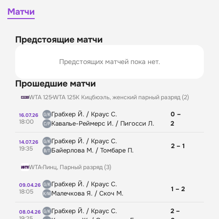
Лига Чемпионов
Зенит
Betcity
Тенниси
Теннис
Настольный теннис
Баскетбол
Матчи
Лига Европы
Спортбет
Bettery
Балтбет
Футбол
Волейбол
Теннис
24bet
Zenit
Беттери
Киберспорт
Настольный теннис
Предстоящие матчи
Рейтинги
Футбол
Спортбет
Зенит
Волейбол
Прочие категории
Лучшие букмекеры
РПЛ
24bet
Киберспорт
Предстоящих матчей пока нет.
Приложения для iOS
Футбол
Легальные букмекерские конторы
Фрибеты
Лига чемпионов
Российские букмекеры
Фрибеты без депозита
АПЛ
РПЛ
Leon
Прошедшие матчи
БК с мобильным приложением
Фрибет без отыгрыша
Серия А
Лига чемпионов
Zenit
Надежные букмекеры
Промокод без отыгрыша
Ла Лига
АПЛ
Лига Ставок
WTA 125
WTA 125K Кицбюэль, женский парный разряд (2)
БК с гостевым демосчетом
Бонус за регистрацию без отыгрыша
Бундеслига
Серия А
Марафон
Грабхер Й. / Краус С.
0 –
16.07.26
БК с большими коэффициентами
Фрибеты сегодня
Лига Европы
Ла Лига
Melbet
18:00
Кавалье-Реймерс И. / Пигосси Л.
2
БК с минимальными депозитами
Лучшие фрибеты
Лига конференций
Бундеслига
Pari
Грабхер Й. / Краус С.
Букмекеры для ставок на американский футбол
Фрибет новым игрокам
Лига наций
Лига Европы
Tennisi
14.07.26
2 – 1
19:35
Байерлова М. / Томбаре П.
Букмекеры для ставок на бейсбол
Новые БК с фрибетом
Суперкубок УЕФА
Лига конференций
Fonbet
Хоккей
Хоккей
Букмекеры для ставок на гольф
Фрибет 3000
Betcity
WTA
Линц, Парный разряд (3)
Букмекеры для ставок на автогонки
Акции букмекерских контор при регистрации
КХЛ
КХЛ
BetBoom
Грабхер Й. / Краус С.
09.04.26
Букмекеры для ставок на чемпионаты мира и Европы
Промокоды букмекеров
НХЛ
НХЛ
Bettery
1 – 2
18:05
Малечкова Я. / Скоч М.
Букмекеры для ставок на дартс
Бездепозитные бонусы за регистрацию
АХЛ
АХЛ
Olimpbet
Баскетбол
Баскетбол
Букмекеры для ставок на скачки
Бездепозитные бонусы букмекеров
Winline
Грабхер Й. / Краус С.
2 –
08.04.26
19:25