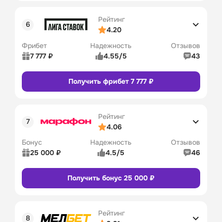
10
Линия в прематче
4/5
Рейтинг
Линия в лайве
Сайт
Приложение
4/5
4.20
Удобство платежей
4/5
Фрибет
Надежность
Отзывов
Служба поддержки
5/5
7 777 ₽
4.55/5
43
Бонусы и акции
4/5
Рейтинг 
5/5
Получить фрибет 7 777 ₽
пользователей
Промокод
Бонусы
Коэффициенты
4/5
10
Линия в прематче
4/5
Рейтинг
Сайт
Приложение
Линия в лайве
4/5
4.06
Удобство платежей
4/5
Бонус
Надежность
Отзывов
Служба поддержки
4/5
25 000 ₽
4.5/5
46
Бонусы и акции
5/5
Рейтинг 
5/5
Получить бонус 25 000 ₽
пользователей
Бонусы
17
Коэффициенты
4/5
Сайт
Приложение
Линия в прематче
4/5
Рейтинг
Линия в лайве
4/5