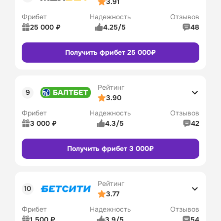
3.91
Удобство платежей
4/5
Фрибет
Надежность
Отзывов
Служба поддержки
4/5
25 000 ₽
4.25/5
48
Бонусы и акции
4/5
Рейтинг 
5/5
Получить фрибет 25 000₽
пользователей
Промокод
Бонусы
Коэффициенты
4/5
15
Линия в прематче
4/5
Рейтинг
Линия в лайве
Сайт
Приложение
3/5
3.90
Удобство платежей
4/5
Фрибет
Надежность
Отзывов
Служба поддержки
4/5
3 000 ₽
4.3/5
42
Бонусы и акции
4/5
Рейтинг 
5/5
Получить фрибет 3 000₽
пользователей
Промокод
Бонусы
Коэффициенты
4/5
16
Линия в прематче
4/5
Рейтинг
Линия в лайве
Сайт
Приложение
3/5
3.77
Удобство платежей
4/5
Фрибет
Надежность
Отзывов
Служба поддержки
4/5
1 500 ₽
3.9/5
54