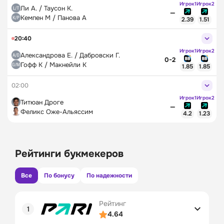
Игрок1
Игрок2
Ли А. / Таусон К.
—
Кемпен М / Панова А
2.39
1.51
20:40
Игрок1
Игрок2
Александрова Е. / Дабровски Г.
0-2
Гофф К / Макнейли К
1.85
1.85
02:00
Игрок1
Игрок2
Титюан Дроге
—
Феликс Оже-Альяссим
4.2
1.23
Рейтинги букмекеров
Все
По бонусу
По надежности
Рейтинг
4.64