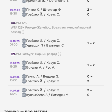
Букмекеры для ставок на киберспорт
НБА
НБА
Baltbet
Кристиан Ж. / Остапенко Е.
0
Букмекеры для профессиональных игроков
Единая Лига ВТБ
Единая Лига ВТБ
24Бет
Питер К. / Штоллар Ф.
2 –
29.01.25
Букмекеры для ставок на футбол
Евролига
Евролига
19:30
Грабхер Й. / Краус С.
0
WNBA
WNBA
WTA 125
Суперлига
Суперлига
WTA 125К Рио-де-Жанейро, Бразилия, женский парный
Теннис
Теннис
разряд (1)
US Open 2026 ATP
ATP
Грабхер Й. / Краус С.
US Open 2026 WTA
WTA
14.10.25
1 – 2
01:00
Удварди П / Вальтерт С
Настольный теннис
Cincinnati ATP
Cincinnati WTA
Челленджер
WTA
Гамбург, Парный разряд (3)
Настольный теннис
Лига Про
Грабхер Й. / Краус С.
19.07.25
Чемпионат мира
Setka Cup
1 – 2
19:25
Бондар А. / Рус А.
Волейбол
Кубок мира
Чемпионат Европы
Лига Наций
Гамис А. / Веддер Э.
0 –
16.07.25
15:00
WTT Champions Yokohama, MS
Суперлига России
Грабхер Й. / Краус С.
2
Киберспорт
WTT Champions Yokohama, WS
Грабхер Й. / Краус С.
2 –
14.07.25
Europe Smash Sweden, WS
IEM Cologne
17:25
Куламбаева З / Ламсден М
0
Europe Smash Sweden, MS
The International
Волейбол
Лига Наций
Теннис — все матчи