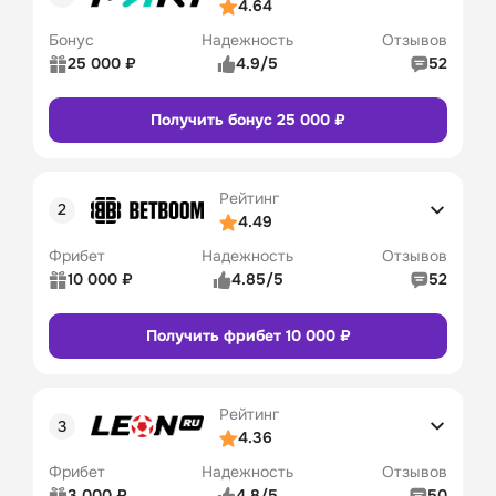
4.64
Бонус
Надежность
Отзывов
25 000 ₽
4.9/5
52
Рейтинг 
5/5
Получить бонус 25 000 ₽
пользователей
Коэффициенты
5/5
Линия в прематче
4/5
Рейтинг
Линия в лайве
5/5
4.49
Удобство платежей
4/5
Фрибет
Надежность
Отзывов
Служба поддержки
5/5
10 000 ₽
4.85/5
52
Бонусы и акции
5/5
Рейтинг 
5/5
Получить фрибет 10 000 ₽
пользователей
Промокод
Бонусы
Коэффициенты
5/5
22
Линия в прематче
4/5
Рейтинг
Линия в лайве
Сайт
Приложение
5/5
4.36
Удобство платежей
4/5
Фрибет
Надежность
Отзывов
Служба поддержки
4/5
3 000 ₽
4.8/5
50