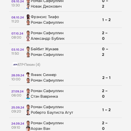
Роман Сафиуллин
0 –
09.10.24
13:30
Новак Джокович
2
Фрэнсис Тиафо
08.10.24
1 – 2
11:20
Роман Сафиуллин
Роман Сафиуллин
2 –
07.10.24
08:00
Александр Бублик
0
Бейбит Жукаев
0 –
03.10.24
11:50
Роман Сафиуллин
2
ATP
Пекин (4)
Янник Синнер
28.09.24
2 – 1
10:00
Роман Сафиуллин
Роман Сафиуллин
2 –
27.09.24
06:00
Стэн Вавринка
0
Роман Сафиуллин
25.09.24
1 – 2
09:20
Роберто Баутиста Агут
Роман Сафиуллин
2 –
24.09.24
09:10
Аоран Ван
0