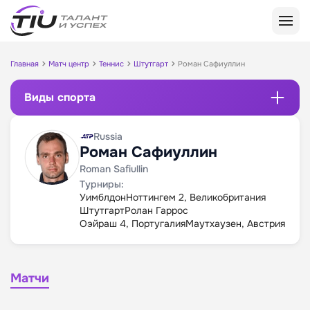
Главная
Матч центр
Теннис
Штутгарт
Роман Сафиуллин
Популярные БК
Виды спорта
Пари
По букмекеру
БетБум
Леон
Pari
Russia
Приложения для Android
Винлайн
BetBoom
Роман Сафиуллин
Фонбет
Leon
Пари
Roman Safiullin
Виды спорта
Марафон
Winline
БетБум
Турниры:
Бетсити
Fonbet
Леон
Баскетбол
Уимблдон
Ноттингем 2, Великобритания
Статьи о БК
Мелбет
Лига Ставок
Винлайн
Киберспорт
Штутгарт
Ролан Гаррос
Оэйраш 4, Португалия
Маутхаузен, Австрия
Winline
Лига Ставок
Марафон
Фонбет
Теннис
База знаний
По видам спорта
Олимпбет
Бет-М
Марафон
Хоккей
Виды ставок
Тенниси
Baltbet
Бетсити
Футбол
Футбол
Футбол
По видам спорта
Основы ставок
Балтбет
Melbet
Мелбет
Хоккей
Матчи
Евролига
Сервисы
Бет-М
Olimpbet
Лига Ставок
Баскетбол
Футбол
Виды спорта
Кубок России
Беттери
Tennisi
Олимпбет
Теннис
Хоккей