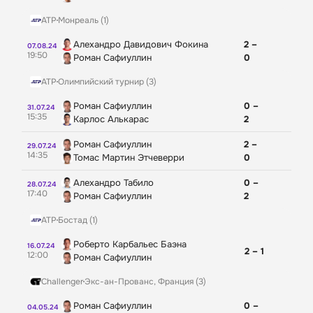
ATP
Монреаль (1)
Алехандро Давидович Фокина
2 –
07.08.24
19:50
Роман Сафиуллин
0
ATP
Олимпийский турнир (3)
Роман Сафиуллин
0 –
31.07.24
15:35
Карлос Алькарас
2
Роман Сафиуллин
2 –
29.07.24
14:35
Томас Мартин Этчеверри
0
Алехандро Табило
0 –
28.07.24
17:40
Роман Сафиуллин
2
ATP
Бостад (1)
Роберто Карбальес Баэна
16.07.24
2 – 1
12:00
Роман Сафиуллин
Challenger
Экс-ан-Прованс, Франция (3)
Роман Сафиуллин
0 –
04.05.24