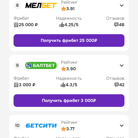
Рейтинг
Линия в лайве
4/5
3.91
Удобство платежей
4/5
Фрибет
Надежность
Отзывов
Служба поддержки
4/5
25 000 ₽
4.25/5
48
Бонусы и акции
4/5
Рейтинг 
5/5
Получить фрибет 25 000₽
пользователей
Промокод
Бонусы
Коэффициенты
4/5
15
Линия в прематче
4/5
Рейтинг
Линия в лайве
Сайт
Приложение
3/5
3.90
Удобство платежей
4/5
Фрибет
Надежность
Отзывов
Служба поддержки
4/5
3 000 ₽
4.3/5
42
Бонусы и акции
4/5
Рейтинг 
5/5
Получить фрибет 3 000₽
пользователей
Промокод
Бонусы
Коэффициенты
4/5
16
Линия в прематче
4/5
Рейтинг
Линия в лайве
Сайт
Приложение
3/5
3.77
Удобство платежей
4/5