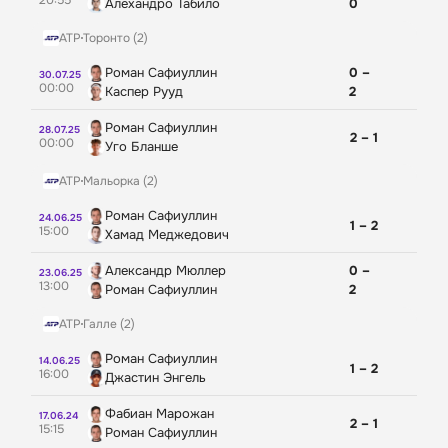
Алехандро Табило
0
ATP
Торонто (2)
Роман Сафиуллин
0 –
30.07.25
00:00
Каспер Рууд
2
Роман Сафиуллин
28.07.25
2 – 1
00:00
Уго Бланше
ATP
Мальорка (2)
Роман Сафиуллин
24.06.25
1 – 2
15:00
Хамад Меджедович
Александр Мюллер
0 –
23.06.25
13:00
Роман Сафиуллин
2
ATP
Галле (2)
Роман Сафиуллин
14.06.25
1 – 2
16:00
Джастин Энгель
Фабиан Марожан
17.06.24
2 – 1
15:15
Роман Сафиуллин