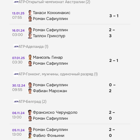
ATP
Открытый чемпионат Австралии (2)
Танаси Коккинакис
13.01.25
3 – 1
07:55
Роман Сафиуллин
Роман Сафиуллин
2 –
16.01.24
03:00
Таллон Грикспур
3
ATP
Аделаида (1)
Манюэль Гинар
07.01.25
2 – 1
03:30
Роман Сафиуллин
ATP
Гонконг, мужчины, одиночный разряд (1)
Роман Сафиуллин
0 –
30.12.24
09:55
Фабиан Марожан
2
ATP
Белград (2)
Франсиско Черундоло
2 –
06.11.24
13:00
Роман Сафиуллин
0
Роман Сафиуллин
2 –
05.11.24
13:00
Фабио Фоньини
0