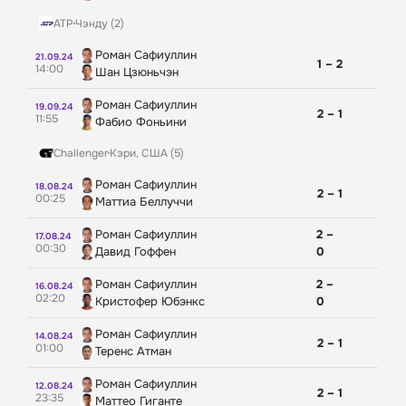
ATP
Чэнду (2)
Роман Сафиуллин
21.09.24
1 – 2
14:00
Шан Цзюньчэн
Роман Сафиуллин
19.09.24
2 – 1
11:55
Фабио Фоньини
Challenger
Кэри, США (5)
Роман Сафиуллин
18.08.24
2 – 1
00:25
Маттиа Беллуччи
Роман Сафиуллин
2 –
17.08.24
00:30
Давид Гоффен
0
Роман Сафиуллин
2 –
16.08.24
02:20
Кристофер Юбэнкс
0
Роман Сафиуллин
14.08.24
2 – 1
01:00
Теренс Атман
Роман Сафиуллин
12.08.24
2 – 1
23:35
Маттео Гиганте