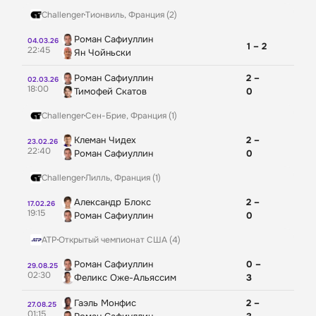
Challenger
Тионвиль, Франция (2)
Роман Сафиуллин
04.03.26
1 – 2
22:45
Ян Чойньски
Роман Сафиуллин
2 –
02.03.26
18:00
Тимофей Скатов
0
Challenger
Сен-Брие, Франция (1)
Клеман Чидех
2 –
23.02.26
22:40
Роман Сафиуллин
0
Challenger
Лилль, Франция (1)
Александр Блокс
2 –
17.02.26
19:15
Роман Сафиуллин
0
ATP
Открытый чемпионат США (4)
Роман Сафиуллин
0 –
29.08.25
02:30
Феликс Оже-Альяссим
3
Гаэль Монфис
2 –
27.08.25
01:15