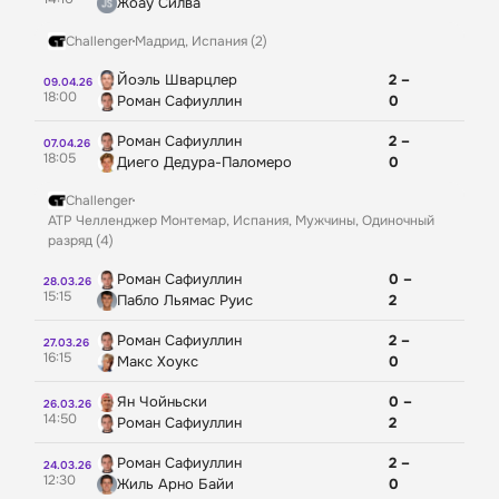
Жоау Силва
Challenger
Мадрид, Испания (2)
Йоэль Шварцлер
2 –
09.04.26
18:00
Роман Сафиуллин
0
Роман Сафиуллин
2 –
07.04.26
18:05
Диего Дедура-Паломеро
0
Challenger
ATP Челленджер Монтемар, Испания, Мужчины, Одиночный
разряд (4)
Роман Сафиуллин
0 –
28.03.26
15:15
Пабло Льямас Руис
2
Роман Сафиуллин
2 –
27.03.26
16:15
Макс Хоукс
0
Ян Чойньски
0 –
26.03.26
14:50
Роман Сафиуллин
2
Роман Сафиуллин
2 –
24.03.26
12:30
Жиль Арно Байи
0