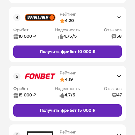
Коэффициенты
5/5
42
Линия в прематче
5/5
Рейтинг
Линия в лайве
Сайт
Приложение
3/5
4.20
Удобство платежей
4/5
Фрибет
Надежность
Отзывов
Служба поддержки
5/5
10 000 ₽
4.75/5
58
Бонусы и акции
4/5
Рейтинг 
5/5
Получить фрибет 10 000 ₽
пользователей
Промокод
Бонусы
Коэффициенты
4/5
34
Линия в прематче
4/5
Рейтинг
Линия в лайве
Сайт
Приложение
4/5
4.19
Удобство платежей
4/5
Фрибет
Надежность
Отзывов
Служба поддержки
4/5
15 000 ₽
4.7/5
47
Бонусы и акции
5/5
Рейтинг 
5/5
Получить фрибет 15 000 ₽
пользователей
Промокод
Бонусы
Коэффициенты
4/5
10
Линия в прематче
4/5
Рейтинг
Линия в лайве
Сайт
Приложение
4/5