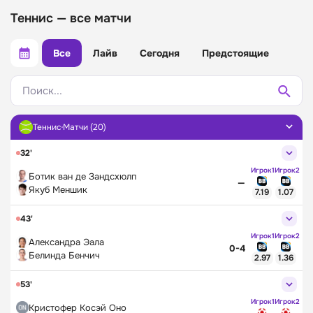
Букмекеры для ставок на киберспорт
НБА
НБА
Baltbet
Теннис — все матчи
Букмекеры для профессиональных игроков
Единая Лига ВТБ
Единая Лига ВТБ
24Бет
Букмекеры для ставок на футбол
Евролига
Евролига
WNBA
WNBA
Все
Лайв
Сегодня
Предстоящие
Суперлига
Суперлига
Теннис
Теннис
Поиск...
US Open 2026 ATP
ATP
US Open 2026 WTA
WTA
Теннис
Матчи (20)
Настольный теннис
Cincinnati ATP
Cincinnati WTA
Челленджер
32'
Настольный теннис
Лига Про
Игрок1
Игрок2
Ботик ван де Зандсхюлп
Чемпионат мира
Setka Cup
—
Якуб Меншик
7.19
1.07
Волейбол
Кубок мира
Чемпионат Европы
Лига Наций
43'
WTT Champions Yokohama, MS
Суперлига России
Игрок1
Игрок2
Киберспорт
Александра Эала
WTT Champions Yokohama, WS
0-4
Белинда Бенчич
2.97
1.36
Europe Smash Sweden, WS
IEM Cologne
Europe Smash Sweden, MS
The International
53'
Волейбол
Игрок1
Игрок2
Лига Наций
Кристофер Косэй Оно