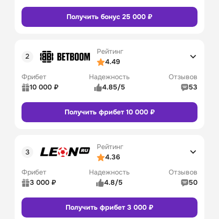
Рейтинг 
5/5
Получить бонус 25 000 ₽
пользователей
Коэффициенты
5/5
Линия в прематче
4/5
Рейтинг
Линия в лайве
5/5
4.49
Удобство платежей
4/5
Фрибет
Надежность
Отзывов
Служба поддержки
5/5
10 000 ₽
4.85/5
53
Бонусы и акции
5/5
Рейтинг 
5/5
Получить фрибет 10 000 ₽
пользователей
Промокод
Бонусы
Коэффициенты
5/5
22
Линия в прематче
4/5
Рейтинг
Линия в лайве
Сайт
Приложение
5/5
4.36
Удобство платежей
4/5
Фрибет
Надежность
Отзывов
Служба поддержки
4/5
3 000 ₽
4.8/5
50
Бонусы и акции
5/5
Рейтинг 
5/5
Получить фрибет 3 000 ₽
пользователей
Промокод
Бонусы