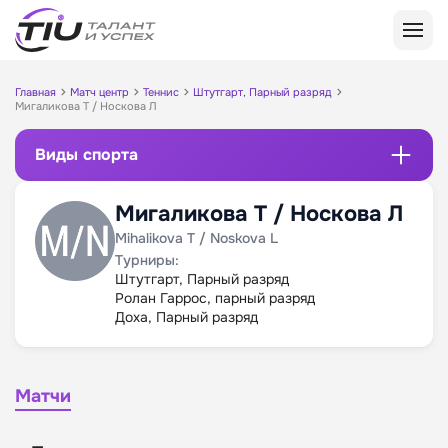
Главная
Матч центр
Теннис
Штутгарт, Парный разряд
Мигаликова Т / Носкова Л
Популярные БК
Пари
Виды спорта
По букмекеру
БетБум
Леон
Pari
Приложения для Android
Винлайн
BetBoom
Мигаликова Т / Носкова Л
Фонбет
Leon
Пари
Mihalikova T / Noskova L
Виды спорта
Марафон
Winline
БетБум
Турниры:
Бетсити
Fonbet
Леон
Баскетбол
Штутгарт, Парный разряд
Ролан Гаррос, парный разряд
Статьи о БК
Мелбет
Лига Ставок
Винлайн
Киберспорт
Доха, Парный разряд
Winline
Лига Ставок
Марафон
Фонбет
Теннис
База знаний
По видам спорта
Олимпбет
Бет-М
Марафон
Хоккей
Виды ставок
Тенниси
Baltbet
Бетсити
Футбол
Футбол
Футбол
По видам спорта
Основы ставок
Балтбет
Melbet
Мелбет
Хоккей
Матчи
Евролига
Сервисы
Бет-М
Olimpbet
Лига Ставок
Баскетбол
Футбол
Виды спорта
Кубок России
Беттери
Tennisi
Олимпбет
Теннис
Хоккей