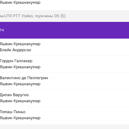
Яшвин Кришнакумар
ны
UTR PTT Уэйко, мужчины 05 (5)
ТЧ
Яшвин Кришнакумар
Блейк Андерсон
Гордон Галлахер
Яшвин Кришнакумар
Валентино де Пеллегрин
Яшвин Кришнакумар
Дилан Варугиз
Яшвин Кришнакумар
Томаш Пиньо
Яшвин Кришнакумар