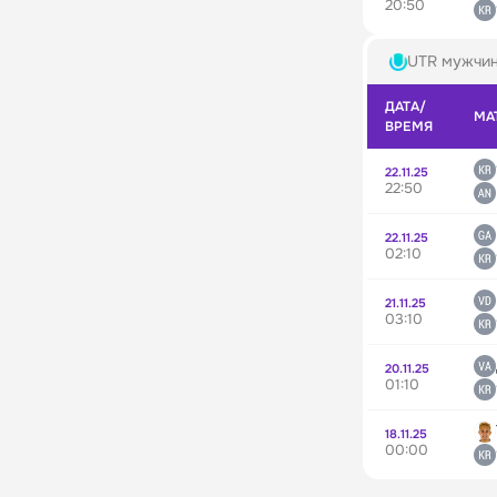
20:50
UTR мужчи
ДАТА/
МА
ВРЕМЯ
22.11.25
22:50
22.11.25
02:10
21.11.25
03:10
20.11.25
01:10
18.11.25
00:00