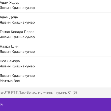
Адам Ходур
Яшвин Кришнакумар
Адам Дуда
Яшвин Кришнакумар
Томас Кесада Перес
Яшвин Кришнакумар
Наара Шин
Яшвин Кришнакумар
Ноа Замора
Яшвин Кришнакумар
Яшвин Кришнакумар
Мэттью Вос
ны
UTR PTT Лас-Вегас, мужчины, турнир 01 (5)
ТЧ