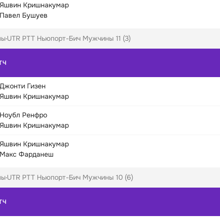
Яшвин Кришнакумар
Павел Бушуев
ны
UTR PTT Ньюпорт-Бич Мужчины 11 (3)
ТЧ
Джонти Гизен
Яшвин Кришнакумар
Ноубл Ренфро
Яшвин Кришнакумар
Яшвин Кришнакумар
Макс Фарданеш
ны
UTR PTT Ньюпорт-Бич Мужчины 10 (6)
ТЧ