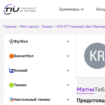
Букмекеры
Бон
Главная
Матч центр
Теннис
UTR PTT Ньюпорт-Бич Мужчин
Футбол
Баскетбол
Хоккей
Теннис
Матчи
Таб
Настольный теннис
Предстоящ