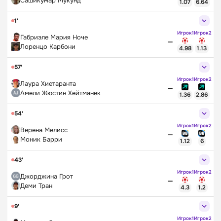
Сашикумар Мукунд
1.07
6.64
1'
Игрок1
Игрок2
Габриэле Мария Ноче
—
Лоренцо Карбони
4.98
1.13
57'
Игрок1
Игрок2
Лаура Хиетаранта
—
Амели Жюстин Хейтманек
1.36
2.86
54'
Игрок1
Игрок2
Верена Мелисс
—
Моник Барри
1.12
6
43'
Игрок1
Игрок2
Джорджина Грот
—
Деми Тран
4.3
1.2
9'
Игрок1
Игрок2