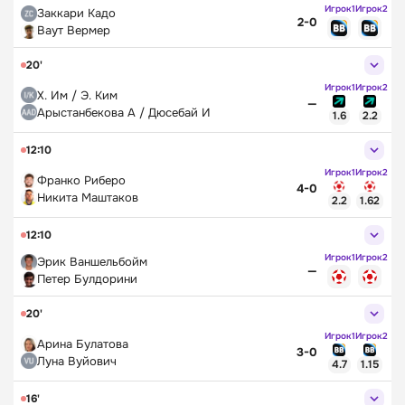
Игрок1
Игрок2
Заккари Кадо
2-0
Ваут Вермер
20'
Игрок1
Игрок2
Х. Им / Э. Ким
—
Арыстанбекова А / Дюсебай И
1.6
2.2
12:10
Игрок1
Игрок2
Франко Риберо
4-0
Никита Маштаков
2.2
1.62
12:10
Игрок1
Игрок2
Эрик Ваншельбойм
—
Петер Булдорини
20'
Игрок1
Игрок2
Арина Булатова
3-0
Луна Вуйович
4.7
1.15
16'