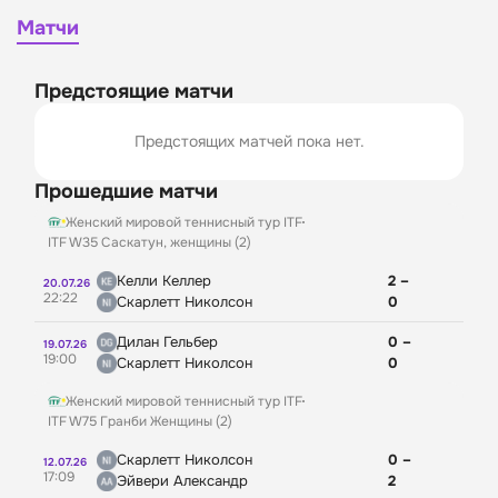
Лига Чемпионов
Зенит
Betcity
Тенниси
Теннис
Настольный теннис
Баскетбол
Матчи
Лига Европы
Спортбет
Bettery
Балтбет
Футбол
Волейбол
Теннис
24bet
Zenit
Беттери
Киберспорт
Настольный теннис
Предстоящие матчи
Рейтинги
Футбол
Спортбет
Зенит
Волейбол
Прочие категории
Лучшие букмекеры
РПЛ
24bet
Киберспорт
Приложения для iOS
Футбол
Предстоящих матчей пока нет.
Легальные букмекерские конторы
Фрибеты
Лига чемпионов
Российские букмекеры
Фрибеты без депозита
АПЛ
РПЛ
Leon
Прошедшие матчи
БК с мобильным приложением
Фрибет без отыгрыша
Серия А
Лига чемпионов
Zenit
Надежные букмекеры
Промокод без отыгрыша
Ла Лига
АПЛ
Лига Ставок
Женский мировой теннисный тур ITF
ITF W35 Саскатун, женщины (2)
БК с гостевым демосчетом
Бонус за регистрацию без отыгрыша
Бундеслига
Серия А
Марафон
БК с большими коэффициентами
Фрибеты сегодня
Лига Европы
Ла Лига
Melbet
Келли Келлер
2 –
20.07.26
БК с минимальными депозитами
Лучшие фрибеты
Лига конференций
Бундеслига
Pari
22:22
Скарлетт Николсон
0
Букмекеры для ставок на американский футбол
Фрибет новым игрокам
Лига наций
Лига Европы
Tennisi
Дилан Гельбер
0 –
19.07.26
Букмекеры для ставок на бейсбол
Новые БК с фрибетом
Суперкубок УЕФА
Лига конференций
Fonbet
19:00
Скарлетт Николсон
0
Хоккей
Хоккей
Букмекеры для ставок на гольф
Фрибет 3000
Betcity
Букмекеры для ставок на автогонки
Акции букмекерских контор при регистрации
КХЛ
КХЛ
BetBoom
Женский мировой теннисный тур ITF
ITF W75 Гранби Женщины (2)
Букмекеры для ставок на чемпионаты мира и Европы
Промокоды букмекеров
НХЛ
НХЛ
Bettery
Букмекеры для ставок на дартс
Бездепозитные бонусы за регистрацию
АХЛ
АХЛ
Olimpbet
Скарлетт Николсон
0 –
12.07.26
Баскетбол
Баскетбол
Букмекеры для ставок на скачки
Бездепозитные бонусы букмекеров
Winline
17:09
Эйвери Александр
2