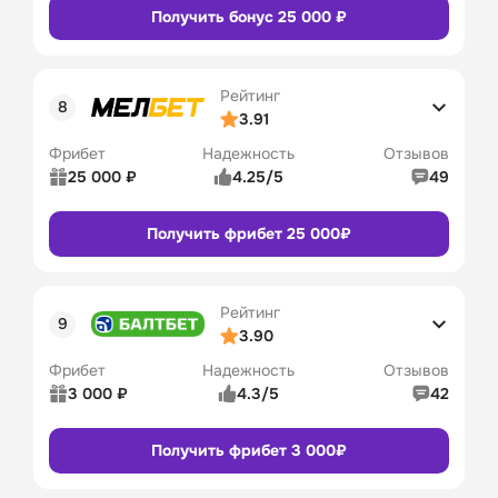
5/5
Получить бонус 25 000 ₽
пользователей
Бонусы
17
Коэффициенты
4/5
Сайт
Приложение
Линия в прематче
4/5
Рейтинг
Линия в лайве
4/5
3.91
Удобство платежей
4/5
Фрибет
Надежность
Отзывов
Служба поддержки
4/5
25 000 ₽
4.25/5
49
Бонусы и акции
4/5
Рейтинг 
5/5
Получить фрибет 25 000₽
пользователей
Промокод
Бонусы
Коэффициенты
4/5
15
Линия в прематче
4/5
Рейтинг
Линия в лайве
Сайт
Приложение
3/5
3.90
Удобство платежей
4/5
Фрибет
Надежность
Отзывов
Служба поддержки
4/5
3 000 ₽
4.3/5
42
Бонусы и акции
4/5
Рейтинг 
5/5
Получить фрибет 3 000₽
пользователей
Промокод
Бонусы
Коэффициенты
4/5
16