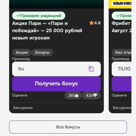
Проверен редакцией
Провере
Акция Пари — «Пари и
4.6
Фрибет Б
побеждай» — 25 000 рублей
Август 20
новым игрокам
Акции
Бонусы
Без отыгр
Промокод
Промокод
Получить бонус
П
381
434
Оцените
Оцените
Бессрочно
Бессрочно
Все бонусы