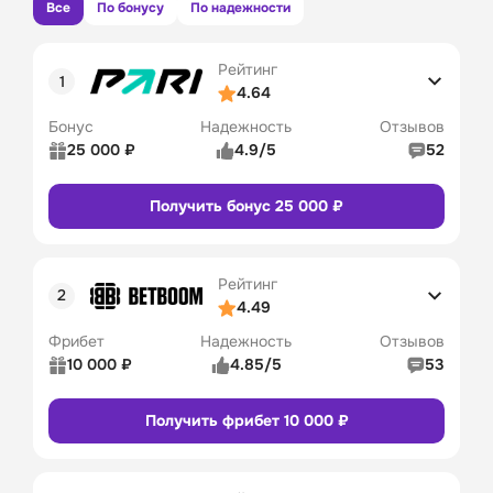
Все
По бонусу
По надежности
Рейтинг
4.64
Бонус
Надежность
Отзывов
25 000 ₽
4.9/5
52
Рейтинг 
5/5
Получить бонус 25 000 ₽
пользователей
Коэффициенты
5/5
Линия в прематче
4/5
Рейтинг
Линия в лайве
5/5
4.49
Удобство платежей
4/5
Фрибет
Надежность
Отзывов
Служба поддержки
5/5
10 000 ₽
4.85/5
53
Бонусы и акции
5/5
Рейтинг 
5/5
Получить фрибет 10 000 ₽
пользователей
Промокод
Бонусы
Коэффициенты
5/5
22
Линия в прематче
4/5