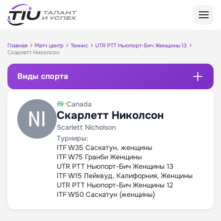
Главная
Матч центр
Теннис
UTR PTT Ньюпорт-Бич Женщины 13
Скарлетт Николсон
Популярные БК
Пари
Виды спорта
По букмекеру
БетБум
Леон
Pari
Приложения для Android
Винлайн
BetBoom
Canada
Скарлетт Николсон
Фонбет
Leon
Пари
Виды спорта
Марафон
Winline
БетБум
Scarlett Nicholson
Бетсити
Fonbet
Леон
Баскетбол
Турниры:
Статьи о БК
ITF W35 Саскатун, женщины
Мелбет
Лига Ставок
Винлайн
Киберспорт
ITF W75 Гранби Женщины
Winline
Лига Ставок
Марафон
Фонбет
Теннис
UTR PTT Ньюпорт-Бич Женщины 13
База знаний
По видам спорта
Олимпбет
Бет-М
Марафон
Хоккей
ITF W15 Лейквуд, Калифорния, Женщины
Виды ставок
Тенниси
Baltbet
Бетсити
Футбол
Футбол
UTR PTT Ньюпорт-Бич Женщины 12
Футбол
По видам спорта
Основы ставок
Балтбет
Melbet
Мелбет
Хоккей
ITF W50 Саскатун (женщины)
Евролига
Сервисы
Бет-М
Olimpbet
Лига Ставок
Баскетбол
Футбол
Виды спорта
Кубок России
Беттери
Tennisi
Олимпбет
Теннис
Хоккей