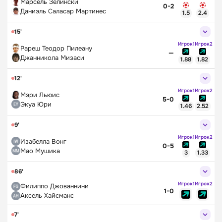
Марсель Зелински
0-2
Даниэль Саласар Мартинес
1.5
2.4
15'
Игрок1
Игрок2
Рареш Теодор Пилеану
—
Джанникола Мизаси
1.88
1.82
12'
Игрок1
Игрок2
Мэри Льюис
5-0
Экуа Юри
1.46
2.52
9'
Игрок1
Игрок2
Изабелла Вонг
0-5
Мао Мушика
3
1.33
86'
Игрок1
Игрок2
Филиппо Джованнини
1-0
Аксель Хайсманс
7'