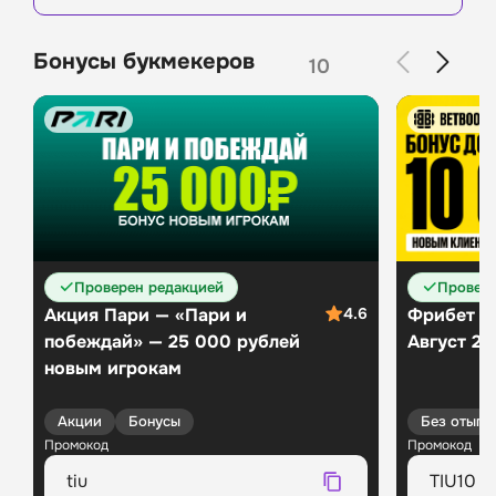
Удобство платежей
4/5
Служба поддержки
4/5
Бонусы букмекеров
10
Бонусы и акции
4/5
Промокод
Бонусы
13
Сайт
Приложение
Проверен редакцией
Провере
Акция Пари — «Пари и
4.6
Фрибет Б
побеждай» — 25 000 рублей
Август 20
новым игрокам
Акции
Бонусы
Без отыгр
Промокод
Промокод