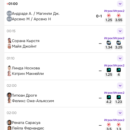
01:00
Игрок1
Игрок2
Андраде А. / Магинли Дж.
0-1
Арсено М / Арсено Н
1.25
3.55
00:15
Игрок1
Игрок2
Сорана Кырстя
—
Майя Джойнт
1.34
3.25
01:10
Игрок1
Игрок2
Линда Носкова
—
Кэтрин Макнейли
1.25
4
02:00
Игрок1
Игрок2
Титюан Дроге
—
Феликс Оже-Альяссим
4.2
1.23
02:00
Игрок1
Игрок2
Рената Сарасуа
—
Лейла Фернандес
3.5
1.3