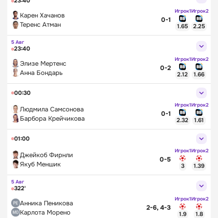
23:40
Игрок1
Игрок2
Карен Хачанов
0-1
Теренс Атман
1.65
2.25
5 Авг
23:40
Игрок1
Игрок2
Элизе Мертенс
0-2
Анна Бондарь
2.12
1.66
00:30
Игрок1
Игрок2
Людмила Самсонова
0-1
Барбора Крейчикова
2.32
1.61
01:00
Игрок1
Игрок2
Джейкоб Фирнли
0-5
Якуб Меншик
3
1.39
5 Авг
322'
Игрок1
Игрок2
Анника Пеникова
2-6, 4-3
Карлота Морено
1.9
1.8