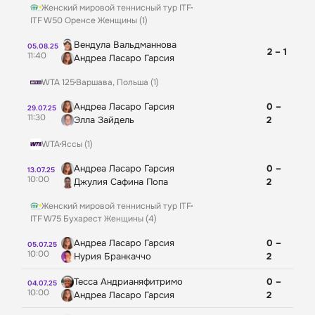
Женский мировой теннисный тур ITF
ITF W50 Оренсе Женщины (1)
Вендула Вальдманнова
05.08.25
2 – 1
11:40
Андреа Ласаро Гарсия
WTA 125
Варшава, Польша (1)
Андреа Ласаро Гарсия
0 –
29.07.25
11:30
Элла Зайдель
2
WTA
Яссы (1)
Андреа Ласаро Гарсия
0 –
13.07.25
10:00
Джулия Сафина Попа
2
Женский мировой теннисный тур ITF
ITF W75 Бухарест Женщины (4)
Андреа Ласаро Гарсия
0 –
05.07.25
10:00
Нурия Бранкаччо
2
Тесса Андрианяфитримо
0 –
04.07.25
10:00
Андреа Ласаро Гарсия
2