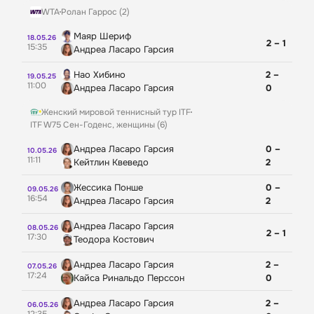
WTA
Ролан Гаррос (2)
Маяр Шериф
18.05.26
2 – 1
15:35
Андреа Ласаро Гарсия
Нао Хибино
2 –
19.05.25
11:00
Андреа Ласаро Гарсия
0
Женский мировой теннисный тур ITF
ITF W75 Сен-Годенс, женщины (6)
Андреа Ласаро Гарсия
0 –
10.05.26
11:11
Кейтлин Квеведо
2
Жессика Понше
0 –
09.05.26
16:54
Андреа Ласаро Гарсия
2
Андреа Ласаро Гарсия
08.05.26
2 – 1
17:30
Теодора Костович
Андреа Ласаро Гарсия
2 –
07.05.26
17:24
Кайса Ринальдо Перссон
0
Андреа Ласаро Гарсия
2 –
06.05.26
12:35