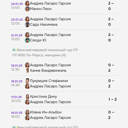
Андреа Ласаро Гарсия
2 –
24.01.25
13:00
Манон Леон
0
Андреа Ласаро Гарсия
2 –
23.01.25
12:05
Сада Нахимана
0
Андреа Ласаро Гарсия
2 –
21.01.25
13:00
Сяоди Ю
0
Женский мировой теннисный тур ITF
ITF W50 Ла-Марса, женщины (4)
Андреа Ласаро Гарсия
0 –
19.01.25
12:30
Ханне Вандевинкель
2
Лукреция Стефанини
0 –
18.01.25
14:30
Андреа Ласаро Гарсия
2
Кристина Дину
17.01.25
1 – 2
20:00
Андреа Ласаро Гарсия
Илена Ин-Альбон
0 –
16.01.25
16:00
Андреа Ласаро Гарсия
2
Женский мировой теннисный тур ITF