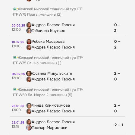
Женский мировой теннисный тур ITF
ITF W75 Прага, женщины (2)
Андреа Ласаро Гарсия
0 –
20.02.25
12:00
Габриэла Кнутсон
2
Ребека Масарова
0 –
18.02.25
13:30
Андреа Ласаро Гарсия
2
Женский мировой теннисный тур ITF
ITF W75 Лешно, женщины (1)
Юстина Микульските
2 –
05.02.25
12:30
Андреа Ласаро Гарсия
0
Женский мировой теннисный тур ITF
ITF W50 Ла-Марса 2, женщины (5)
Линда Климовичова
2 –
26.01.25
13:00
Андреа Ласаро Гарсия
0
Андреа Ласаро Гарсия
25.01.25
2 – 1
13:15
Гиомар Маристани