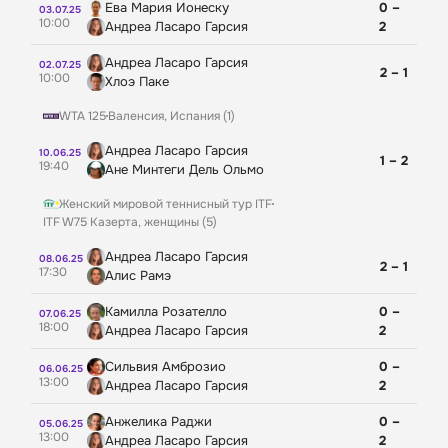
Ева Мария Ионеску
0 –
03.07.25
10:00
Андреа Ласаро Гарсия
2
Андреа Ласаро Гарсия
02.07.25
2 – 1
10:00
Хлоэ Паке
WTA 125
Валенсия, Испания (1)
Андреа Ласаро Гарсия
10.06.25
1 – 2
19:40
Ане Минтеги Дель Ольмо
Женский мировой теннисный тур ITF
ITF W75 Казерта, женщины (5)
Андреа Ласаро Гарсия
08.06.25
2 – 1
17:30
Алис Рамэ
Камилла Розателло
0 –
07.06.25
18:00
Андреа Ласаро Гарсия
2
Сильвия Амброзио
0 –
06.06.25
13:00
Андреа Ласаро Гарсия
2
Анжелика Раджи
0 –
05.06.25
13:00
Андреа Ласаро Гарсия
2