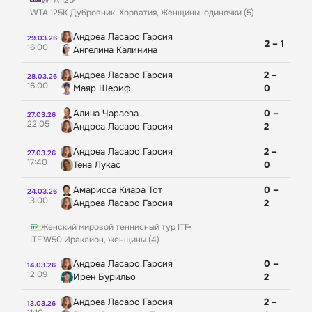
WTA 125
WTA 125K Дубровник, Хорватия, Женщины-одиночки (5)
Андреа Ласаро Гарсия
29.03.26
2 – 1
16:00
Ангелина Калинина
Андреа Ласаро Гарсия
2 –
28.03.26
16:00
Маяр Шериф
0
Алина Чараева
0 –
27.03.26
22:05
Андреа Ласаро Гарсия
2
Андреа Ласаро Гарсия
2 –
27.03.26
17:40
Тена Лукас
0
Амарисса Киара Тот
0 –
24.03.26
13:00
Андреа Ласаро Гарсия
2
Женский мировой теннисный тур ITF
ITF W50 Ираклион, женщины (4)
Андреа Ласаро Гарсия
0 –
14.03.26
12:09
Ирен Бурильо
2
Андреа Ласаро Гарсия
2 –
13.03.26