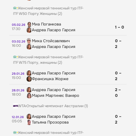
Женский мировой теннисный тур ITF
ITF W50 Порту Женщины (2)
Миа Поганкова
05.02.26
1 – 0
17:30
Андреа Ласаро Гарсия
Мика Стойсавлевич
0 –
03.02.26
16:00
Андреа Ласаро Гарсия
2
Женский мировой теннисный тур ITF
ITF W75 Порту, женщины (2)
Андреа Ласаро Гарсия
0 –
29.01.26
15:00
Франсишка Жорже
2
Андреа Ласаро Гарсия
2 –
28.01.26
18:00
Мария Мартинес Вакеро
0
WTA
Открытый чемпионат Австралии (1)
Андреа Ласаро Гарсия
0 –
12.01.26
05:05
Татьяна Прозорова
2
Женский мировой теннисный тур ITF