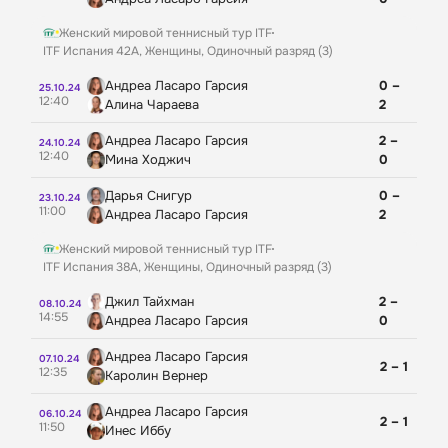
Женский мировой теннисный тур ITF
ITF Испания 42A, Женщины, Одиночный разряд (3)
Андреа Ласаро Гарсия
0 –
25.10.24
12:40
Алина Чараева
2
Андреа Ласаро Гарсия
2 –
24.10.24
12:40
Мина Ходжич
0
Дарья Снигур
0 –
23.10.24
11:00
Андреа Ласаро Гарсия
2
Женский мировой теннисный тур ITF
ITF Испания 38A, Женщины, Одиночный разряд (3)
Джил Тайхман
2 –
08.10.24
14:55
Андреа Ласаро Гарсия
0
Андреа Ласаро Гарсия
07.10.24
2 – 1
12:35
Каролин Вернер
Андреа Ласаро Гарсия
06.10.24
2 – 1
11:50
Инес Иббу