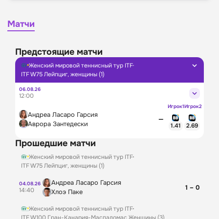
Лига Чемпионов
Зенит
Betcity
Тенниси
Теннис
Настольный теннис
Баскетбол
Лига Европы
Спортбет
Bettery
Балтбет
Футбол
Волейбол
Теннис
Матчи
24bet
Zenit
Беттери
Киберспорт
Настольный теннис
Рейтинги
Футбол
Спортбет
Зенит
Волейбол
Прочие категории
Предстоящие матчи
Лучшие букмекеры
РПЛ
24bet
Киберспорт
Приложения для iOS
Футбол
Легальные букмекерские конторы
Фрибеты
Лига чемпионов
Женский мировой теннисный тур ITF
Российские букмекеры
Фрибеты без депозита
АПЛ
РПЛ
Leon
ITF W75 Лейпциг, женщины (1)
БК с мобильным приложением
Фрибет без отыгрыша
Серия А
Лига чемпионов
Zenit
06.08.26
12:00
Надежные букмекеры
Промокод без отыгрыша
Ла Лига
АПЛ
Лига Ставок
Игрок1
Игрок2
БК с гостевым демосчетом
Бонус за регистрацию без отыгрыша
Бундеслига
Серия А
Марафон
Андреа Ласаро Гарсия
БК с большими коэффициентами
Фрибеты сегодня
Лига Европы
Ла Лига
Melbet
—
Аврора Зантедески
1.41
2.69
БК с минимальными депозитами
Лучшие фрибеты
Лига конференций
Бундеслига
Pari
Букмекеры для ставок на американский футбол
Фрибет новым игрокам
Лига наций
Лига Европы
Tennisi
Прошедшие матчи
Букмекеры для ставок на бейсбол
Новые БК с фрибетом
Суперкубок УЕФА
Лига конференций
Fonbet
Женский мировой теннисный тур ITF
Хоккей
Хоккей
Букмекеры для ставок на гольф
Фрибет 3000
Betcity
ITF W75 Лейпциг, женщины (1)
Букмекеры для ставок на автогонки
Акции букмекерских контор при регистрации
КХЛ
КХЛ
BetBoom
Андреа Ласаро Гарсия
04.08.26
Букмекеры для ставок на чемпионаты мира и Европы
Промокоды букмекеров
НХЛ
НХЛ
Bettery
1 – 0
14:40
Хлоэ Паке
Букмекеры для ставок на дартс
Бездепозитные бонусы за регистрацию
АХЛ
АХЛ
Olimpbet
Баскетбол
Баскетбол
Букмекеры для ставок на скачки
Бездепозитные бонусы букмекеров
Winline
Женский мировой теннисный тур ITF
ITF W100 Гран-Канария-Маспаломас Женщины (3)