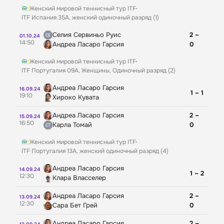
Женский мировой теннисный тур ITF
ITF Испания 35A, женский одиночный разряд (1)
Селия Сервиньо Руис
2 –
01.10.24
14:50
Андреа Ласаро Гарсия
0
Женский мировой теннисный тур ITF
ITF Португалия 09A, Женщины, Одиночный разряд (2)
Андреа Ласаро Гарсия
16.09.24
1 – 1
19:10
Хироко Кувата
Андреа Ласаро Гарсия
2 –
15.09.24
16:50
Карла Томай
0
Женский мировой теннисный тур ITF
ITF Португалия 13A, женский одиночный разряд (4)
Андреа Ласаро Гарсия
14.09.24
1 – 2
12:30
Клара Власселер
Андреа Ласаро Гарсия
2 –
13.09.24
12:30
Сара Бет Грей
0
Андреа Ласаро Гарсия
2 –