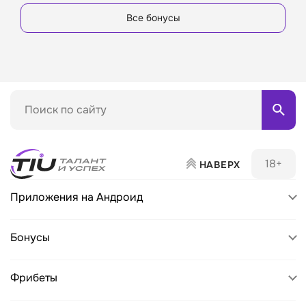
Все бонусы
Поиск по матч-центру
18+
НАВЕРХ
Приложения на Андроид
Пари
Бонусы
БетБум
Pari
Фрибеты
Леон
BetBoom