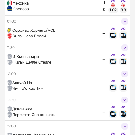
Букмекеры для ставок на киберспорт
НБА
НБА
Baltbet
W1
W2
1
Мексика
Букмекеры для профессиональных игроков
Единая Лига ВТБ
Единая Лига ВТБ
24Бет
Кюрасао
0
1.02
9.9
Букмекеры для ставок на футбол
Евролига
Евролига
01:00
WNBA
WNBA
Суперлига
Суперлига
W1
W2
Сорризо Хорнетс/АСВ
—
Теннис
Теннис
Вила-Нова Волей
US Open 2026 ATP
ATP
11:30
US Open 2026 WTA
WTA
Настольный теннис
W1
W2
Cincinnati ATP
И Кьяппарари
—
Фильи Делле Стелле
Cincinnati WTA
Челленджер
Настольный теннис
Лига Про
12:00
Чемпионат мира
Setka Cup
W1
W2
Аккуай На
Волейбол
Кубок мира
—
Чиччо'с Кар Тим
Чемпионат Европы
Лига Наций
WTT Champions Yokohama, MS
Суперлига России
12:30
Киберспорт
WTT Champions Yokohama, WS
W1
W2
Деканьяху
Europe Smash Sweden, WS
IEM Cologne
—
Перфетти Сконошьюти
Europe Smash Sweden, MS
The International
Волейбол
13:00
Лига Наций
W1
W2