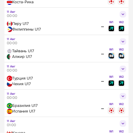
Коста-Рика
11 Авг
00:00
W1
W2
Перу U17
—
Филиппины U17
11 Авг
00:00
W1
W2
Тайвань U17
—
Алжир U17
11 Авг
00:00
W1
W2
Турция U17
—
Чехия U17
11 Авг
00:00
W1
W2
Бразилия U17
—
Испания U17
11 Авг
01:00
W1
W2
Канада