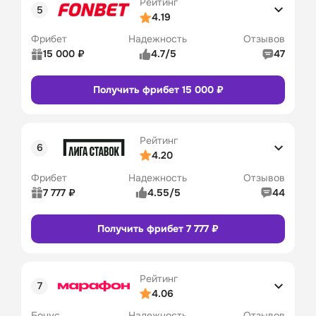
Рейтинг
Линия в лайве
Сайт
Приложение
4/5
4.19
Удобство платежей
4/5
Фрибет
Надежность
Отзывов
Служба поддержки
4/5
15 000 ₽
4.7/5
47
Бонусы и акции
5/5
Рейтинг 
5/5
Получить фрибет 15 000 ₽
пользователей
Промокод
Бонусы
Коэффициенты
4/5
10
Линия в прематче
4/5
Рейтинг
Линия в лайве
Сайт
Приложение
4/5
4.20
Удобство платежей
4/5
Фрибет
Надежность
Отзывов
Служба поддержки
5/5
7 777 ₽
4.55/5
44
Бонусы и акции
4/5
Рейтинг 
5/5
Получить фрибет 7 777 ₽
пользователей
Промокод
Бонусы
Коэффициенты
4/5
10
Линия в прематче
4/5
Рейтинг
Сайт
Приложение
Линия в лайве
4/5
4.06
Удобство платежей
4/5
Бонус
Надежность
Отзывов