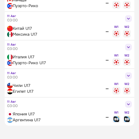
—
Пуэрто-Рико
11 Авг
03:00
W1
W2
Китай U17
—
Мексика U17
11 Авг
03:00
W1
W2
Италия U17
—
Пуэрто-Рико U17
11 Авг
03:00
W1
W2
Чили U17
—
Египет U17
11 Авг
03:00
W1
W2
Япония U17
—
Аргентина U17