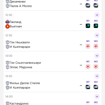
W1
W2
Декаменеи
—
Палле А Молло
12:30
W1
W2
Таиланд
—
Вьетнам
12:30
W1
W2
Гли Нкьювати
—
И Кьяппарари
13:00
W1
W2
Гли Скьяччапенсьери
—
Эллас Мадонна
13:30
W1
W2
Фильи Делле Стелле
—
И Кьяппарари
14:00
W1
W2
Кастандрино