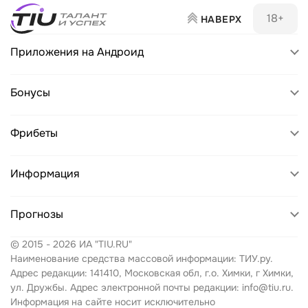
18+
НАВЕРХ
Приложения на Андроид
Пари
Бонусы
БетБум
Pari
Фрибеты
Леон
BetBoom
Лига Ставок
Пари
Информация
Leon
Мелбет
БетБум
Winline
Политика конфиденциальности
Прогнозы
Бетсити
Леон
Fonbet
Политика cookies
Марафон
© 2015 - 2026 ИА "TIU.RU"
Винлайн
Прогнозы на спорт
Марафон
Пользовательское соглашение
Наименование средства массовой информации: ТИУ.ру.
Фонбет
Фонбет
Футбол
Адрес редакции: 141410, Московская обл, г.о. Химки, г Химки,
Betcity
Согласие на обработку персональных данных
ул. Дружбы. Адрес электронной почты редакции: info@tiu.ru.
Винлайн
Марафон
Хоккей
Информация на сайте носит исключительно