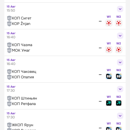
15 Авг
15:50
W1
W2
КОП Сигет
—
KOP Žnjan
15 Авг
16:40
W1
W2
КОП Чазма
—
МОК Умаг
15 Авг
16:40
W1
W2
КОП Чаковец
—
КОП Опатия
15 Авг
17:30
W1
W2
КОП Штиньян
—
КОП Ретфала
15 Авг
17:30
W1
W2
ЖКОП Ярун
—