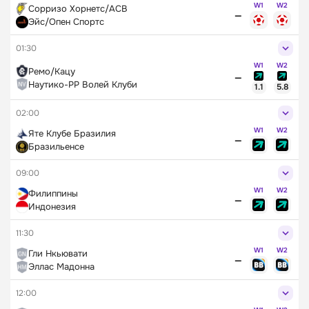
W1
W2
Сорризо Хорнетс/АСВ
—
Эйс/Опен Спортс
01:30
W1
W2
Ремо/Кацу
—
Наутико-РР Волей Клуби
1.1
5.8
02:00
W1
W2
Яте Клубе Бразилия
—
Бразильенсе
09:00
W1
W2
Филиппины
—
Индонезия
11:30
W1
W2
Гли Нкьювати
—
Эллас Мадонна
12:00