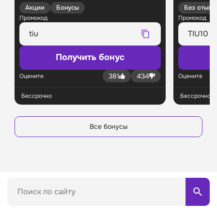
Акции
Бонусы
Без отыгр
Промокод
Промокод
Получить бонус
П
381
434
Оцените
Оцените
Бессрочно
Бессрочно
Все бонусы
Поиск по матч-центру