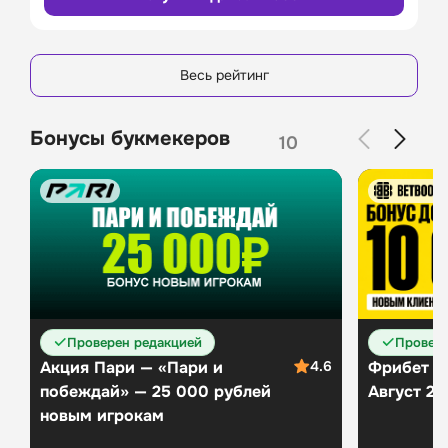
Коэффициенты
3/5
8
Линия в прематче
3/5
Линия в лайве
Сайт
Приложение
4/5
Весь рейтинг
Удобство платежей
4/5
Служба поддержки
4/5
Бонусы букмекеров
10
Бонусы и акции
4/5
Промокод
Бонусы
13
Сайт
Приложение
Проверен редакцией
Провере
Акция Пари — «Пари и
4.6
Фрибет Б
побеждай» — 25 000 рублей
Август 20
новым игрокам