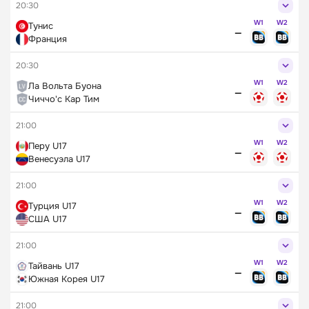
20:30
W1
W2
Тунис
—
Франция
20:30
W1
W2
Ла Вольта Буона
—
Чиччо'с Кар Тим
21:00
W1
W2
Перу U17
—
Венесуэла U17
21:00
W1
W2
Турция U17
—
США U17
21:00
W1
W2
Тайвань U17
—
Южная Корея U17
21:00