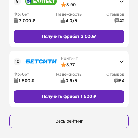
Линия в лайве
Сайт
Приложение
3/5
3.90
Удобство платежей
4/5
Фрибет
Надежность
Отзывов
Служба поддержки
4/5
3 000 ₽
4.3/5
42
Бонусы и акции
4/5
Рейтинг 
5/5
Получить фрибет 3 000₽
пользователей
Промокод
Бонусы
Коэффициенты
4/5
16
Линия в прематче
4/5
Рейтинг
Линия в лайве
Сайт
Приложение
3/5
3.77
Удобство платежей
4/5
Фрибет
Надежность
Отзывов
Служба поддержки
4/5
1 500 ₽
3.9/5
54
Бонусы и акции
4/5
Рейтинг 
5/5
Получить фрибет 1 500 ₽
пользователей
Промокод
Бонусы
Коэффициенты
3/5
8
Линия в прематче
3/5
Линия в лайве
Сайт
Приложение
4/5
Весь рейтинг
Удобство платежей
4/5
Служба поддержки
4/5