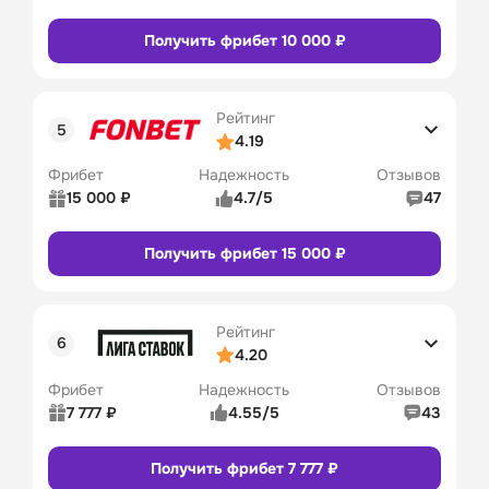
Рейтинг 
5/5
Получить фрибет 10 000 ₽
пользователей
Промокод
Бонусы
Коэффициенты
4/5
34
Линия в прематче
4/5
Рейтинг
Линия в лайве
Сайт
Приложение
4/5
4.19
Удобство платежей
4/5
Фрибет
Надежность
Отзывов
Служба поддержки
4/5
15 000 ₽
4.7/5
47
Бонусы и акции
5/5
Рейтинг 
5/5
Получить фрибет 15 000 ₽
пользователей
Промокод
Бонусы
Коэффициенты
4/5
10
Линия в прематче
4/5
Рейтинг
Линия в лайве
Сайт
Приложение
4/5
4.20
Удобство платежей
4/5
Фрибет
Надежность
Отзывов
Служба поддержки
5/5
7 777 ₽
4.55/5
43
Бонусы и акции
4/5
Рейтинг 
5/5
Получить фрибет 7 777 ₽
пользователей
Промокод
Бонусы