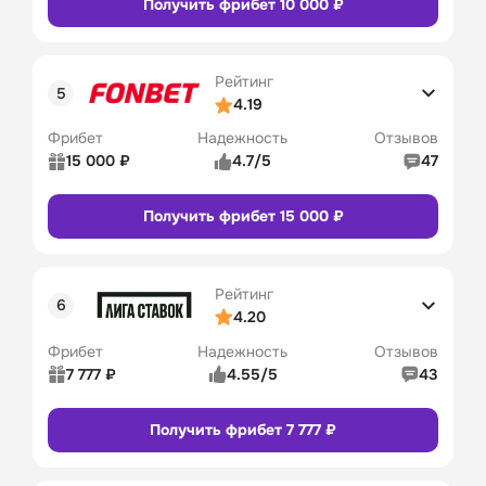
Получить фрибет 10 000 ₽
пользователей
Промокод
Бонусы
Чемпионат мира
Коэффициенты
4/5
Суперлига России
34
Линия в прематче
4/5
Чемпионат Европы
Рейтинг
Киберспорт
Линия в лайве
Сайт
Приложение
4/5
4.19
IEM Cologne
Удобство платежей
4/5
Фрибет
Надежность
Отзывов
The International
Служба поддержки
4/5
15 000 ₽
4.7/5
47
Esports World Cup Counter Strike
Бонусы и акции
5/5
Рейтинг 
5/5
Получить фрибет 15 000 ₽
пользователей
Промокод
Бонусы
Коэффициенты
4/5
10
Линия в прематче
4/5
Рейтинг
Линия в лайве
Сайт
Приложение
4/5
4.20
Удобство платежей
4/5
Фрибет
Надежность
Отзывов
Служба поддержки
5/5
7 777 ₽
4.55/5
43
Бонусы и акции
4/5
Рейтинг 
5/5
Получить фрибет 7 777 ₽
пользователей
Промокод
Бонусы
Коэффициенты
4/5
10