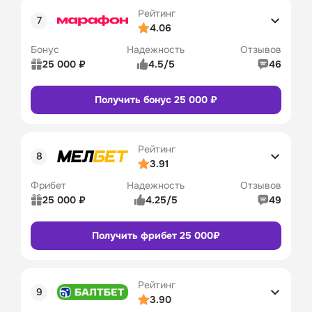
Линия в прематче
4/5
Рейтинг
Сайт
Приложение
Линия в лайве
4/5
4.06
Удобство платежей
4/5
Бонус
Надежность
Отзывов
Служба поддержки
4/5
25 000 ₽
4.5/5
46
Бонусы и акции
5/5
Рейтинг 
5/5
Получить бонус 25 000 ₽
пользователей
Бонусы
17
Коэффициенты
4/5
Сайт
Приложение
Линия в прематче
4/5
Рейтинг
Линия в лайве
4/5
3.91
Удобство платежей
4/5
Фрибет
Надежность
Отзывов
Служба поддержки
4/5
25 000 ₽
4.25/5
49
Бонусы и акции
4/5
Рейтинг 
5/5
Получить фрибет 25 000₽
пользователей
Промокод
Бонусы
Коэффициенты
4/5
15
Линия в прематче
4/5
Рейтинг
Линия в лайве
Сайт
Приложение
3/5
3.90
Удобство платежей
4/5