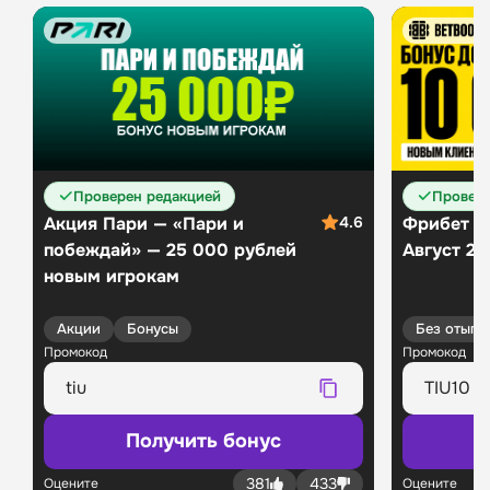
Промокод
Бонусы
13
Сайт
Приложение
Проверен редакцией
Провере
Акция Пари — «Пари и
4.6
Фрибет Б
побеждай» — 25 000 рублей
Август 20
новым игрокам
Акции
Бонусы
Без отыгр
Промокод
Промокод
Получить бонус
П
381
433
Оцените
Оцените