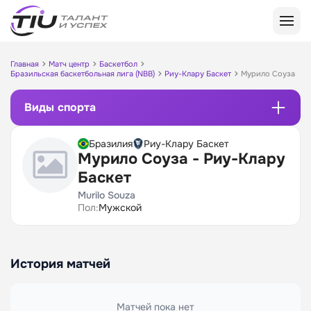
Главная
Матч центр
Баскетбол
Бразильская баскетбольная лига (NBB)
Риу-Клару Баскет
Мурило Соуза
Популярные БК
Пари
Виды спорта
По букмекеру
БетБум
Леон
Pari
Приложения для Android
Бразилия
Риу-Клару Баскет
Винлайн
BetBoom
Мурило Соуза - Риу-Клару
Фонбет
Leon
Пари
Баскет
Виды спорта
Марафон
Winline
БетБум
Бетсити
Fonbet
Леон
Баскетбол
Murilo Souza
Статьи о БК
Пол:
Мужской
Мелбет
Лига Ставок
Винлайн
Киберспорт
Winline
Лига Ставок
Марафон
Фонбет
Теннис
База знаний
По видам спорта
Олимпбет
Бет-М
Марафон
Хоккей
Виды ставок
Тенниси
Baltbet
Бетсити
Футбол
Футбол
История матчей
Футбол
По видам спорта
Основы ставок
Балтбет
Melbet
Мелбет
Хоккей
Евролига
Сервисы
Бет-М
Olimpbet
Лига Ставок
Баскетбол
Футбол
Виды спорта
Кубок России
Беттери
Tennisi
Олимпбет
Теннис
Хоккей
Матчей пока нет