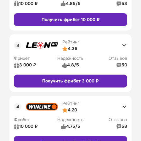
Букмекеры для ставок на киберспорт
НБА
НБА
Baltbet
10 000 ₽
4.85/5
53
Бонусы и акции
5/5
Букмекеры для профессиональных игроков
Единая Лига ВТБ
Единая Лига ВТБ
24Бет
Рейтинг 
Букмекеры для ставок на футбол
Евролига
Евролига
5/5
Получить фрибет 10 000 ₽
пользователей
Промокод
Бонусы
WNBA
WNBA
Коэффициенты
5/5
Суперлига
Суперлига
22
Линия в прематче
4/5
Теннис
Теннис
Рейтинг
US Open 2026 ATP
ATP
Линия в лайве
Сайт
Приложение
5/5
4.36
US Open 2026 WTA
WTA
Удобство платежей
4/5
Настольный теннис
Фрибет
Надежность
Отзывов
Cincinnati ATP
Служба поддержки
4/5
3 000 ₽
4.8/5
50
Cincinnati WTA
Челленджер
Бонусы и акции
5/5
Настольный теннис
Лига Про
Рейтинг 
5/5
Чемпионат мира
Setka Cup
Получить фрибет 3 000 ₽
пользователей
Промокод
Бонусы
Волейбол
Кубок мира
Коэффициенты
5/5
42
Чемпионат Европы
Лига Наций
Линия в прематче
5/5
WTT Champions Yokohama, MS
Суперлига России
Рейтинг
Линия в лайве
Сайт
Приложение
3/5
Киберспорт
WTT Champions Yokohama, WS
4.20
Удобство платежей
4/5
Europe Smash Sweden, WS
IEM Cologne
Фрибет
Надежность
Отзывов
Служба поддержки
5/5
Europe Smash Sweden, MS
The International
10 000 ₽
4.75/5
58
Бонусы и акции
4/5
Волейбол
Рейтинг 
Лига Наций
5/5