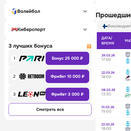
Волейбол
Прошедши
Финляндия
Киберспорт
ДАТА/
МА
ВРЕМЯ
3 лучших бонуса
29.03.26
1
Бонус 25 000 ₽
17:00
22.03.26
2
Фрибет 10 000 ₽
18:00
08.03.26
13:30
3
Фрибет 3 000 ₽
01.03.26
Смотреть все
15:00
22.02.26
18:00