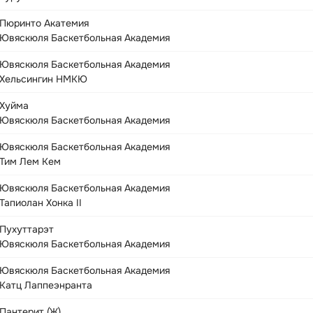
Пюринто Акатемия
Ювяскюля Баскетбольная Академия
Ювяскюля Баскетбольная Академия
Хельсингин НМКЮ
Хуйма
Ювяскюля Баскетбольная Академия
Ювяскюля Баскетбольная Академия
Тим Лем Кем
Ювяскюля Баскетбольная Академия
Тапиолан Хонка II
Пухуттарэт
Ювяскюля Баскетбольная Академия
Ювяскюля Баскетбольная Академия
Катц Лаппеэнранта
Пантерит (Ж)