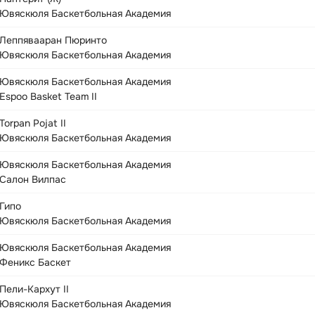
Ювяскюля Баскетбольная Академия
Леппявааран Пюринто
Ювяскюля Баскетбольная Академия
Ювяскюля Баскетбольная Академия
Espoo Basket Team II
Torpan Pojat II
Ювяскюля Баскетбольная Академия
Ювяскюля Баскетбольная Академия
Салон Вилпас
Гипо
Ювяскюля Баскетбольная Академия
Ювяскюля Баскетбольная Академия
Феникс Баскет
Пели-Кархут II
Ювяскюля Баскетбольная Академия