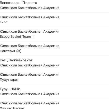
Леппявааран Пюринто
Ювяскюля Баскетбольная Академия
Ювяскюля Баскетбольная Академия
Гипо
Ювяскюля Баскетбольная Академия
Espoo Basket Team II
Ювяскюля Баскетбольная Академия
Пантерит (Ж)
Катц Лаппеэнранта
Ювяскюля Баскетбольная Академия
Ювяскюля Баскетбольная Академия
Пухуттарэт
Турун НКМИ
Ювяскюля Баскетбольная Академия
Ювяскюля Баскетбольная Академия
Феникс Баскет