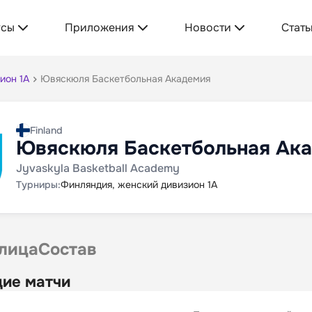
усы
Приложения
Новости
Стать
ион 1А
Ювяскюля Баскетбольная Академия
Finland
Ювяскюля Баскетбольная Ак
Jyvaskyla Basketball Academy
Турниры:
Финляндия, женский дивизион 1А
лица
Состав
ие матчи