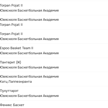
Torpan Pojat II
Ювяскюля Баскетбольная Академия
Ювяскюля Баскетбольная Академия
Torpan Pojat II
Torpan Pojat II
Ювяскюля Баскетбольная Академия
Espoo Basket Team II
Ювяскюля Баскетбольная Академия
Пантерит (Ж)
Ювяскюля Баскетбольная Академия
Ювяскюля Баскетбольная Академия
Катц Лаппеэнранта
Пухуттарэт
Ювяскюля Баскетбольная Академия
Феникс Баскет