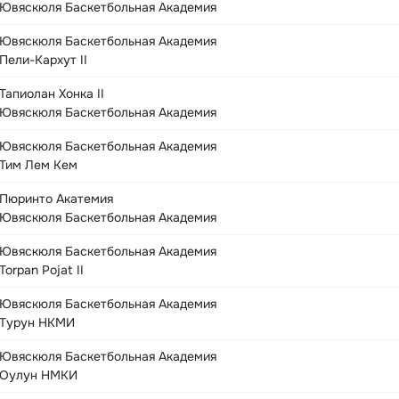
Ювяскюля Баскетбольная Академия
Ювяскюля Баскетбольная Академия
Пели-Кархут II
Тапиолан Хонка II
Ювяскюля Баскетбольная Академия
Ювяскюля Баскетбольная Академия
Тим Лем Кем
Пюринто Акатемия
Ювяскюля Баскетбольная Академия
Ювяскюля Баскетбольная Академия
Torpan Pojat II
Ювяскюля Баскетбольная Академия
Турун НКМИ
Ювяскюля Баскетбольная Академия
Оулун НМКИ