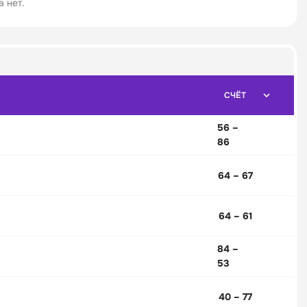
 нет.
СЧЁТ
56 –
86
64 – 67
64 – 61
84 –
53
40 – 77