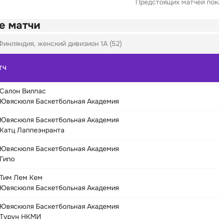
Предстоящих матчей пока
е матчи
Финляндия, женский дивизион 1А (52)
ТЧ
Салон Вилпас
Ювяскюля Баскетбольная Академия
Ювяскюля Баскетбольная Академия
Катц Лаппеэнранта
Ювяскюля Баскетбольная Академия
Гипо
Тим Лем Кем
Ювяскюля Баскетбольная Академия
Ювяскюля Баскетбольная Академия
Турун НКМИ