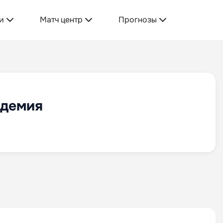
и
Матч центр
Прогнозы
адемия