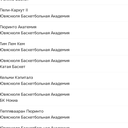
Пели-Кархут II
Ювяскюля Баскетбольная Академия
Пюринто Акатемия
Ювяскюля Баскетбольная Академия
Тим Лем Кем
Ювяскюля Баскетбольная Академия
Ювяскюля Баскетбольная Академия
Катая Баскет
Хельми Кэпиталз
Ювяскюля Баскетбольная Академия
Ювяскюля Баскетбольная Академия
БК Нокиа
Леппявааран Пюринто
Ювяскюля Баскетбольная Академия