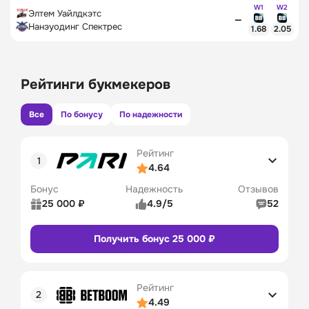
W1
W2
Элтем Уайлдкэтс
—
Нанэуодинг Спектрес
1.68
2.05
Рейтинги букмекеров
Все
По бонусу
По надежности
Рейтинг
4.64
Бонус
Надежность
Отзывов
25 000 ₽
4.9/5
52
Рейтинг 
5/5
Получить бонус 25 000 ₽
пользователей
Коэффициенты
5/5
Линия в прематче
4/5
Рейтинг
Линия в лайве
5/5
4.49