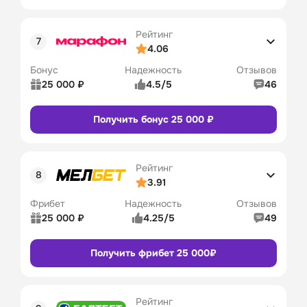
Коэффициенты
4/5
10
Линия в прематче
4/5
Рейтинг
Сайт
Приложение
Линия в лайве
4/5
4.06
Удобство платежей
4/5
Бонус
Надежность
Отзывов
Служба поддержки
4/5
25 000 ₽
4.5/5
46
Бонусы и акции
5/5
Рейтинг 
5/5
Получить бонус 25 000 ₽
пользователей
Бонусы
17
Коэффициенты
4/5
Сайт
Приложение
Линия в прематче
4/5
Рейтинг
Линия в лайве
4/5
3.91
Удобство платежей
4/5
Фрибет
Надежность
Отзывов
Служба поддержки
4/5
25 000 ₽
4.25/5
49
Бонусы и акции
4/5
Рейтинг 
5/5
Получить фрибет 25 000₽
пользователей
Промокод
Бонусы
Коэффициенты
4/5
15
Линия в прематче
4/5
Рейтинг
Линия в лайве
3/5