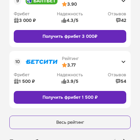
Сайт
Приложение
3.90
Удобство платежей
4/5
Фрибет
Надежность
Отзывов
Служба поддержки
4/5
3 000 ₽
4.3/5
42
Бонусы и акции
4/5
Рейтинг 
5/5
Получить фрибет 3 000₽
пользователей
Промокод
Бонусы
Коэффициенты
4/5
16
Линия в прематче
4/5
Рейтинг
Линия в лайве
Сайт
Приложение
3/5
3.77
Удобство платежей
4/5
Фрибет
Надежность
Отзывов
Служба поддержки
4/5
1 500 ₽
3.9/5
54
Бонусы и акции
4/5
Рейтинг 
5/5
Получить фрибет 1 500 ₽
пользователей
Промокод
Бонусы
Коэффициенты
3/5
8
Линия в прематче
3/5
Линия в лайве
Сайт
Приложение
4/5
Весь рейтинг
Удобство платежей
4/5
Служба поддержки
4/5