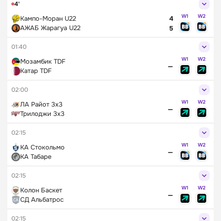
4'
W1
W2
4
Кампо-Моран U22
АЖАБ Жарагуа U22
5
01:40
W1
W2
Мозамбик TDF
—
Катар TDF
02:00
W1
W2
ЛА Райот 3x3
—
Трилоджи 3x3
02:15
W1
W2
КА Стокольмо
—
КА Табаре
02:15
W1
W2
Колон Баскет
—
СД Альбатрос
02:15