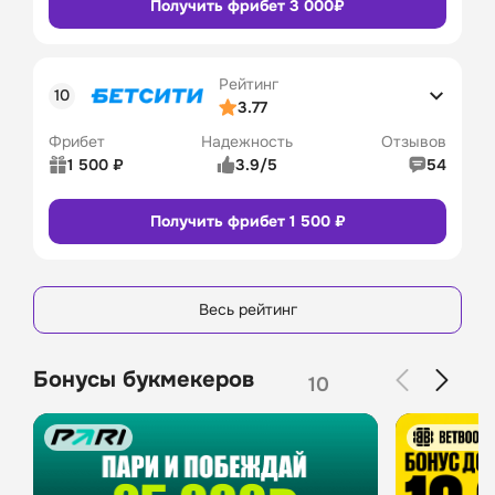
Получить фрибет 3 000₽
пользователей
Промокод
Бонусы
Коэффициенты
4/5
16
Линия в прематче
4/5
Рейтинг
Линия в лайве
Сайт
Приложение
3/5
3.77
Удобство платежей
4/5
Фрибет
Надежность
Отзывов
Служба поддержки
4/5
1 500 ₽
3.9/5
54
Бонусы и акции
4/5
Рейтинг 
5/5
Получить фрибет 1 500 ₽
пользователей
Промокод
Бонусы
Коэффициенты
3/5
8
Линия в прематче
3/5
Линия в лайве
Сайт
Приложение
4/5
Весь рейтинг
Удобство платежей
4/5
Служба поддержки
4/5
Бонусы букмекеров
10
Бонусы и акции
4/5
Промокод
Бонусы
13