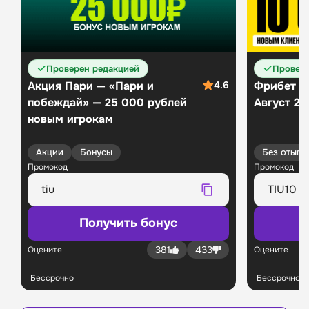
Сайт
Приложение
Проверен редакцией
Провере
Акция Пари — «Пари и
4.6
Фрибет Б
побеждай» — 25 000 рублей
Август 20
новым игрокам
Акции
Бонусы
Без отыгр
Промокод
Промокод
Получить бонус
П
381
433
Оцените
Оцените
Бессрочно
Бессрочно