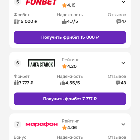
Линия в лайве
Сайт
Приложение
4/5
4.19
Удобство платежей
4/5
Фрибет
Надежность
Отзывов
Служба поддержки
4/5
15 000 ₽
4.7/5
47
Бонусы и акции
5/5
Рейтинг 
5/5
Получить фрибет 15 000 ₽
пользователей
Промокод
Бонусы
Коэффициенты
4/5
10
Линия в прематче
4/5
Рейтинг
Линия в лайве
Сайт
Приложение
4/5
4.20
Удобство платежей
4/5
Фрибет
Надежность
Отзывов
Служба поддержки
5/5
7 777 ₽
4.55/5
43
Бонусы и акции
4/5
Рейтинг 
5/5
Получить фрибет 7 777 ₽
пользователей
Промокод
Бонусы
Коэффициенты
4/5
10
Линия в прематче
4/5
Рейтинг
Сайт
Приложение
Линия в лайве
4/5
4.06
Удобство платежей
4/5
Бонус
Надежность
Отзывов
Служба поддержки
4/5