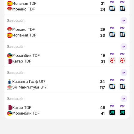
W1
W2
31
Испания TDF
Монако TDF
24
Завершён
W1
W2
29
Монако TDF
Испания TDF
33
Завершён
W1
W2
19
Мозамбик TDF
Катар TDF
31
Завершён
W1
W2
24
Кашанга Голф U17
SR Мампитуба U17
117
Завершён
W1
W2
46
Катар TDF
Мозамбик TDF
41