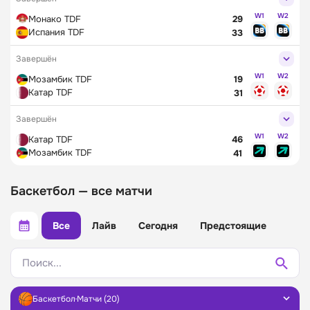
Чемпионат мира
W1
W2
29
Монако TDF
Суперлига России
Испания TDF
33
Чемпионат Европы
Киберспорт
Завершён
IEM Cologne
W1
W2
19
Мозамбик TDF
The International
Катар TDF
31
Esports World Cup Counter Strike
Завершён
W1
W2
46
Катар TDF
Мозамбик TDF
41
Баскетбол — все матчи
Все
Лайв
Сегодня
Предстоящие
Поиск...
Баскетбол
Матчи (20)