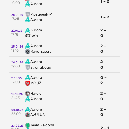
1 – 2
19:00
Aurora
Pipsqueak+4
28.01.26
1 – 2
17:25
Aurora
Aurora
2 –
27.01.26
17:15
1win
0
Aurora
2 –
25.01.26
19:10
Rune Eaters
0
Aurora
2 –
24.01.26
19:00
strongboys
0
Aurora
0 –
11.10.25
12:00
MOUZ
2
Heroic
2 –
10.10.25
21:45
Aurora
0
Aurora
2 –
09.10.25
22:00
AVULUS
0
Team Falcons
23.08.25
2 – 1