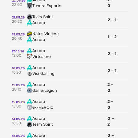
22.05.26
22:00
Tundra Esports
0
Team Spirit
21.05.26
2 – 1
20:20
Aurora
Natus Vincere
19.05.26
1 – 2
20:40
Aurora
Aurora
17.05.26
2 – 1
13:00
Virtus.pro
Aurora
16.05.26
2 – 1
16:30
Vici Gaming
Aurora
2 –
15.05.26
20:10
GamerLegion
0
Aurora
2 –
15.05.26
13:00
ex-HEROIC
0
Aurora
0 –
14.05.26
16:30
Team Spirit
2
Aurora
0 –
13.05.26