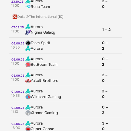
Aurora
2 –
23.10.25
11:00
Runa Team
0
Dota 2
The International (10)
Aurora
07.09.25
1 – 2
11:00
Nigma Galaxy
Team Spirit
0 –
06.09.25
16:35
Aurora
2
Aurora
0 –
06.09.25
11:00
BetBoom Team
2
Aurora
2 –
05.09.25
11:00
Yakult Brothers
0
Aurora
2 –
04.09.25
19:55
Wildcard Gaming
0
Aurora
0 –
04.09.25
11:10
Xtreme Gaming
2
Aurora
3 –
08.06.25
16:00
Cyber Goose
0