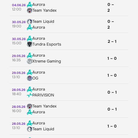
Чемпионат мира
Aurora
0 –
04.06.26
12:00
Team Yandex
2
Суперлига России
Чемпионат Европы
Team Liquid
0 –
30.05.26
Киберспорт
19:00
Aurora
2
IEM Cologne
Aurora
30.05.26
The International
2 – 1
15:00
Tundra Esports
Esports World Cup Counter Strike
Aurora
29.05.26
1 – 0
16:35
Xtreme Gaming
Aurora
29.05.26
1 – 0
13:10
OG
Aurora
28.05.26
0 – 1
18:40
PARIVISION
Team Yandex
28.05.26
0 – 1
16:00
Aurora
Aurora
28.05.26
1 – 0
13:10
Team Liquid