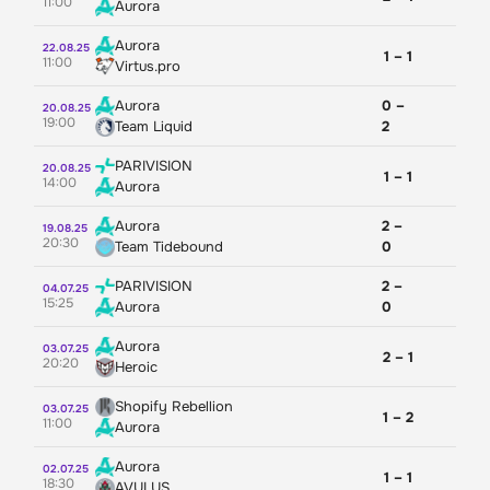
11:00
Aurora
Aurora
22.08.25
1 – 1
11:00
Virtus.pro
Aurora
0 –
20.08.25
19:00
Team Liquid
2
PARIVISION
20.08.25
1 – 1
14:00
Aurora
Aurora
2 –
19.08.25
20:30
Team Tidebound
0
PARIVISION
2 –
04.07.25
15:25
Aurora
0
Aurora
03.07.25
2 – 1
20:20
Heroic
Shopify Rebellion
03.07.25
1 – 2
11:00
Aurora
Aurora
02.07.25
1 – 1
18:30
AVULUS