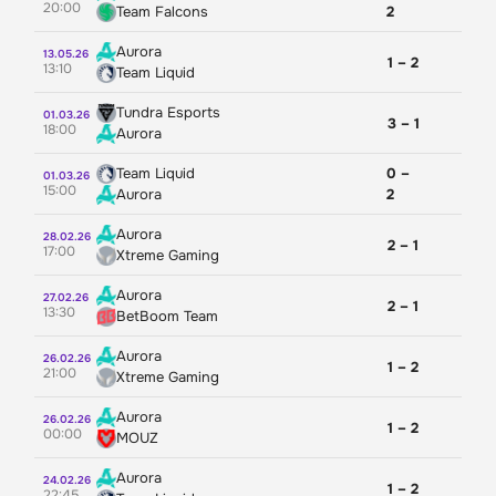
20:00
Team Falcons
2
Aurora
13.05.26
1 – 2
13:10
Team Liquid
Tundra Esports
01.03.26
3 – 1
18:00
Aurora
Team Liquid
0 –
01.03.26
15:00
Aurora
2
Aurora
28.02.26
2 – 1
17:00
Xtreme Gaming
Aurora
27.02.26
2 – 1
13:30
BetBoom Team
Aurora
26.02.26
1 – 2
21:00
Xtreme Gaming
Aurora
26.02.26
1 – 2
00:00
MOUZ
Aurora
24.02.26
1 – 2
22:45