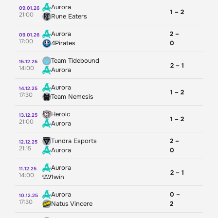
Aurora
09.01.26
1 – 2
21:00
Rune Eaters
Aurora
2 –
09.01.26
17:00
4Pirates
0
Team Tidebound
15.12.25
2 – 1
14:00
Aurora
Aurora
14.12.25
1 – 2
17:30
Team Nemesis
Heroic
13.12.25
1 – 2
21:00
Aurora
Tundra Esports
2 –
12.12.25
21:15
Aurora
0
Aurora
11.12.25
2 – 1
14:00
1win
Aurora
0 –
10.12.25
17:30
Natus Vincere
2