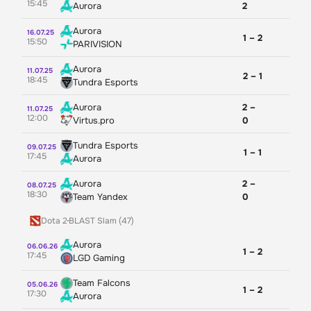
Букмекеры для ставок на киберспорт
НБА
НБА
Baltbet
15:45
Aurora
2
Букмекеры для профессиональных игроков
Единая Лига ВТБ
Единая Лига ВТБ
24Бет
Aurora
16.07.25
Букмекеры для ставок на футбол
Евролига
Евролига
1 – 2
15:50
PARIVISION
WNBA
WNBA
Суперлига
Суперлига
Aurora
11.07.25
2 – 1
18:45
Теннис
Теннис
Tundra Esports
US Open 2026 ATP
ATP
Aurora
2 –
11.07.25
US Open 2026 WTA
WTA
12:00
Virtus.pro
0
Настольный теннис
Cincinnati ATP
Cincinnati WTA
Челленджер
Tundra Esports
09.07.25
1 – 1
17:45
Aurora
Настольный теннис
Лига Про
Чемпионат мира
Setka Cup
Aurora
2 –
08.07.25
Волейбол
Кубок мира
18:30
Team Yandex
0
Чемпионат Европы
Лига Наций
Dota 2
BLAST Slam (47)
WTT Champions Yokohama, MS
Суперлига России
Киберспорт
WTT Champions Yokohama, WS
Aurora
06.06.26
1 – 2
17:45
Europe Smash Sweden, WS
IEM Cologne
LGD Gaming
Europe Smash Sweden, MS
The International
Team Falcons
05.06.26
Волейбол
1 – 2
17:30
Aurora
Лига Наций