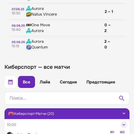
Aurora
07.06.25
2 – 1
15:30
Natus Vincere
One Move
0 –
06.06.25
15:40
Aurora
2
Aurora
2 –
05.06.25
15:15
Quantum
0
Киберспорт — все матчи
Все
Лайв
Сегодня
Предстоящие
Поиск...
Киберспорт
Матчи (20)
10:00
W1
W2