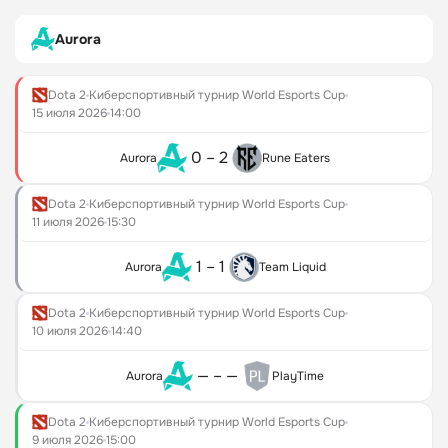
Aurora
Dota 2
Киберспортивный турнир World Esports Cup
15 июля 2026
14:00
0 – 2
Aurora
Rune Eaters
Dota 2
Киберспортивный турнир World Esports Cup
11 июля 2026
15:30
1 – 1
Aurora
Team Liquid
Dota 2
Киберспортивный турнир World Esports Cup
10 июля 2026
14:40
— – —
Aurora
PlayTime
Dota 2
Киберспортивный турнир World Esports Cup
9 июля 2026
15:00