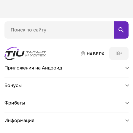
Поиск по матч-центру
18+
НАВЕРХ
Приложения на Андроид
Пари
Бонусы
БетБум
Pari
Фрибеты
Леон
BetBoom
Лига Ставок
Пари
Информация
Leon
Мелбет
БетБум