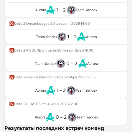
Чемпионат мира
1 – 2
Aurora
Team Yandex
Суперлига России
Чемпионат Европы
Dota 2
DreamLeague
20 февраля 2026
14:00
Киберспорт
IEM Cologne
1 – 1
Team Yandex
Aurora
The International
Esports World Cup Counter Strike
Dota 2
FISSURE Universe
30 января 2026
19:00
0 – 2
Team Yandex
Aurora
Dota 2
Fissure Playground
26 октября 2025
21:55
1 – 2
Aurora
Team Yandex
Dota 2
BLAST Slam
4 июня 2026
12:00
0 – 2
Aurora
Team Yandex
Результаты последних встреч команд