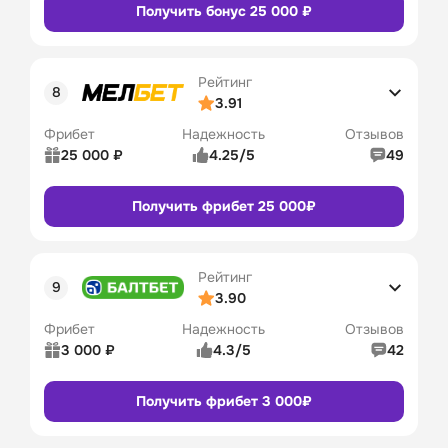
5/5
Получить бонус 25 000 ₽
пользователей
Бонусы
17
Коэффициенты
4/5
Сайт
Приложение
Линия в прематче
4/5
Рейтинг
Линия в лайве
4/5
3.91
Удобство платежей
4/5
Фрибет
Надежность
Отзывов
Служба поддержки
4/5
25 000 ₽
4.25/5
49
Бонусы и акции
4/5
Рейтинг 
5/5
Получить фрибет 25 000₽
пользователей
Промокод
Бонусы
Коэффициенты
4/5
15
Линия в прематче
4/5
Рейтинг
Линия в лайве
Сайт
Приложение
3/5
3.90
Удобство платежей
4/5
Фрибет
Надежность
Отзывов
Служба поддержки
4/5
3 000 ₽
4.3/5
42
Бонусы и акции
4/5
Рейтинг 
5/5
Получить фрибет 3 000₽
пользователей
Промокод
Бонусы
Коэффициенты
4/5
16