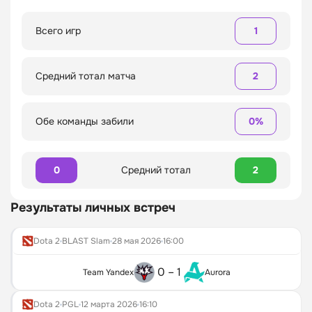
Букмекеры для ставок на киберспорт
НБА
НБА
Baltbet
Букмекеры для профессиональных игроков
Единая Лига ВТБ
Единая Лига ВТБ
24Бет
Всего игр
1
Букмекеры для ставок на футбол
Евролига
Евролига
WNBA
WNBA
Суперлига
Суперлига
Средний тотал матча
2
Теннис
Теннис
US Open 2026 ATP
ATP
US Open 2026 WTA
WTA
Обе команды забили
0%
Настольный теннис
Cincinnati ATP
Cincinnati WTA
Челленджер
Настольный теннис
Лига Про
0
Средний тотал
2
Чемпионат мира
Setka Cup
Волейбол
Кубок мира
Результаты личных встреч
Чемпионат Европы
Лига Наций
WTT Champions Yokohama, MS
Суперлига России
Киберспорт
Dota 2
BLAST Slam
28 мая 2026
16:00
WTT Champions Yokohama, WS
Europe Smash Sweden, WS
IEM Cologne
0 – 1
Team Yandex
Aurora
Europe Smash Sweden, MS
The International
Волейбол
Dota 2
PGL
12 марта 2026
16:10
Лига Наций