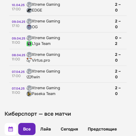
Xtreme Gaming
2 –
10.04.25
17:00
EDGE
0
Xtreme Gaming
2 –
09.04.25
17:10
OG
0
Xtreme Gaming
0 –
09.04.25
11:00
L1ga Team
2
Xtreme Gaming
2 –
08.04.25
11:00
Virtus.pro
0
Xtreme Gaming
2 –
07.04.25
17:00
1win
0
Xtreme Gaming
2 –
07.04.25
11:00
Paseka Team
0
Киберспорт — все матчи
Все
Лайв
Сегодня
Предстоящие