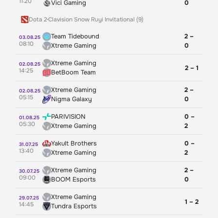
11:20
Vici Gaming
0
Dota 2
Clavision Snow Ruyi Invitational (9)
Team Tidebound
2 –
03.08.25
08:10
Xtreme Gaming
0
Xtreme Gaming
02.08.25
2 – 1
14:25
BetBoom Team
Xtreme Gaming
2 –
02.08.25
05:15
Nigma Galaxy
0
PARIVISION
0 –
01.08.25
05:30
Xtreme Gaming
2
Yakult Brothers
0 –
31.07.25
13:40
Xtreme Gaming
2
Xtreme Gaming
2 –
30.07.25
09:00
BOOM Esports
0
Xtreme Gaming
29.07.25
1 – 2
14:45
Tundra Esports