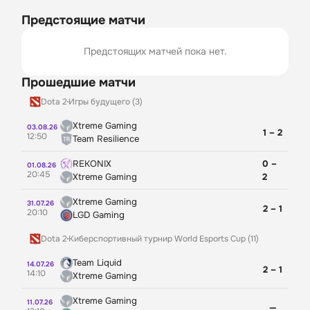
Лига Чемпионов
Зенит
Betcity
Тенниси
Теннис
Настольный теннис
Баскетбол
Предстоящие матчи
Лига Европы
Спортбет
Bettery
Балтбет
Футбол
Волейбол
Теннис
24bet
Zenit
Беттери
Киберспорт
Настольный теннис
Предстоящих матчей пока нет.
Рейтинги
Футбол
Спортбет
Зенит
Волейбол
Прочие категории
Лучшие букмекеры
РПЛ
24bet
Киберспорт
Прошедшие матчи
Приложения для iOS
Футбол
Легальные букмекерские конторы
Фрибеты
Лига чемпионов
Dota 2
Игры будущего (3)
Российские букмекеры
Фрибеты без депозита
АПЛ
РПЛ
Leon
БК с мобильным приложением
Фрибет без отыгрыша
Серия А
Лига чемпионов
Zenit
Xtreme Gaming
03.08.26
1 – 2
12:50
Надежные букмекеры
Промокод без отыгрыша
Ла Лига
АПЛ
Лига Ставок
Team Resilience
БК с гостевым демосчетом
Бонус за регистрацию без отыгрыша
Бундеслига
Серия А
Марафон
REKONIX
0 –
01.08.26
БК с большими коэффициентами
Фрибеты сегодня
Лига Европы
Ла Лига
Melbet
20:45
Xtreme Gaming
2
БК с минимальными депозитами
Лучшие фрибеты
Лига конференций
Бундеслига
Pari
Букмекеры для ставок на американский футбол
Фрибет новым игрокам
Лига наций
Лига Европы
Tennisi
Xtreme Gaming
31.07.26
2 – 1
20:10
LGD Gaming
Букмекеры для ставок на бейсбол
Новые БК с фрибетом
Суперкубок УЕФА
Лига конференций
Fonbet
Хоккей
Хоккей
Букмекеры для ставок на гольф
Фрибет 3000
Betcity
Dota 2
Киберспортивный турнир World Esports Cup (11)
Букмекеры для ставок на автогонки
Акции букмекерских контор при регистрации
КХЛ
КХЛ
BetBoom
Team Liquid
Букмекеры для ставок на чемпионаты мира и Европы
Промокоды букмекеров
НХЛ
НХЛ
Bettery
14.07.26
2 – 1
14:10
Xtreme Gaming
Букмекеры для ставок на дартс
Бездепозитные бонусы за регистрацию
АХЛ
АХЛ
Olimpbet
Баскетбол
Баскетбол
Букмекеры для ставок на скачки
Бездепозитные бонусы букмекеров
Winline
Xtreme Gaming
11.07.26
—