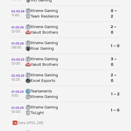
Vici Gaming
Xtreme Gaming
0 –
02.05.26
11:40
Team Resilience
2
Xtreme Gaming
2 –
01.05.26
12:00
Yakult Brothers
0
Xtreme Gaming
01.05.26
1 – 0
08:00
Roar Gaming
Xtreme Gaming
3 –
03.05.25
13:00
Yakult Brothers
0
Xtreme Gaming
2 –
02.05.25
10:25
Excel Esports
0
Tearlaments
01.05.25
1 – 2
11:10
Xtreme Gaming
Xtreme Gaming
01.05.25
1 – 0
10:00
ToLight
Dota 2
PGL (35)