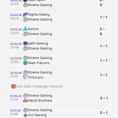
24.03.26
22:45
Xtreme Gaming
0
Nigma Galaxy
24.03.26
1 – 1
20:25
Xtreme Gaming
Aurora
2 –
23.03.26
23:45
Xtreme Gaming
0
paiN Gaming
23.03.26
1 – 1
20:55
Xtreme Gaming
Xtreme Gaming
22.03.26
1 – 1
23:50
Team Falcons
Xtreme Gaming
22.03.26
1 – 1
21:00
Virtus.pro
Dota 2
ESL Challenger China (4)
Xtreme Gaming
01.02.26
3 – 1
12:20
Yakult Brothers
Xtreme Gaming
31.01.26
2 – 1
10:50
Vici Gaming