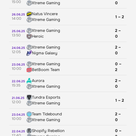
15:00
Xtreme Gaming
0
Natus Vincere
26.06.25
1 – 2
14:00
Xtreme Gaming
Xtreme Gaming
2 –
25.06.25
13:50
Heroic
0
Xtreme Gaming
2 –
24.06.25
12:05
Nigma Galaxy
0
Xtreme Gaming
0 –
23.06.25
10:00
BetBoom Team
2
Aurora
2 –
22.06.25
15:35
Xtreme Gaming
0
Tundra Esports
21.06.25
1 – 2
12:00
Xtreme Gaming
Team Tidebound
2 –
23.04.25
10:00
Xtreme Gaming
0
Shopify Rebellion
0 –
22.04.25
12:40