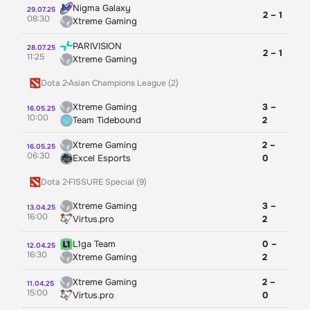
Nigma Galaxy
29.07.25
2 – 1
08:30
Xtreme Gaming
PARIVISION
28.07.25
2 – 1
11:25
Xtreme Gaming
Dota 2
Asian Champions League (2)
Xtreme Gaming
3 –
16.05.25
10:00
Team Tidebound
2
Xtreme Gaming
2 –
16.05.25
06:30
Excel Esports
0
Dota 2
FISSURE Special (9)
Xtreme Gaming
3 –
13.04.25
16:00
Virtus.pro
2
L1ga Team
0 –
12.04.25
16:30
Xtreme Gaming
2
Xtreme Gaming
2 –
11.04.25
15:00
Virtus.pro
0