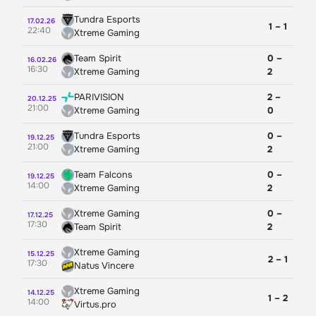
Tundra Esports
17.02.26
1 – 1
22:40
Xtreme Gaming
Team Spirit
0 –
16.02.26
16:30
Xtreme Gaming
2
PARIVISION
2 –
20.12.25
21:00
Xtreme Gaming
0
Tundra Esports
0 –
19.12.25
21:00
Xtreme Gaming
2
Team Falcons
0 –
19.12.25
14:00
Xtreme Gaming
2
Xtreme Gaming
0 –
17.12.25
17:30
Team Spirit
2
Xtreme Gaming
15.12.25
2 – 1
17:30
Natus Vincere
Xtreme Gaming
14.12.25
1 – 2
14:00
Virtus.pro