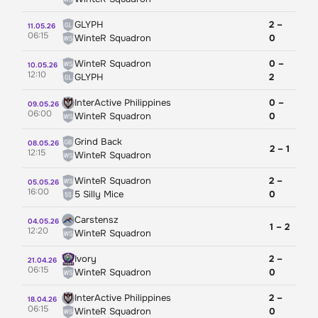
Букмекеры для ставок на киберспорт
НБА
НБА
Baltbet
Букмекеры для профессиональных игроков
Единая Лига ВТБ
Единая Лига ВТБ
24Бет
GLYPH
2 –
11.05.26
Букмекеры для ставок на футбол
Евролига
Евролига
06:15
WinteR Squadron
0
WNBA
WNBA
WinteR Squadron
0 –
10.05.26
Суперлига
Суперлига
12:10
GLYPH
2
Теннис
Теннис
US Open 2026 ATP
ATP
InterActive Philippines
0 –
09.05.26
06:00
US Open 2026 WTA
WTA
WinteR Squadron
0
Настольный теннис
Cincinnati ATP
Grind Back
08.05.26
2 – 1
Cincinnati WTA
Челленджер
12:15
WinteR Squadron
Настольный теннис
Лига Про
WinteR Squadron
2 –
Чемпионат мира
Setka Cup
05.05.26
16:00
5 Silly Mice
0
Волейбол
Кубок мира
Чемпионат Европы
Лига Наций
Carstensz
04.05.26
1 – 2
WTT Champions Yokohama, MS
Суперлига России
12:20
WinteR Squadron
Киберспорт
WTT Champions Yokohama, WS
Ivory
2 –
21.04.26
Europe Smash Sweden, WS
IEM Cologne
06:15
WinteR Squadron
0
Europe Smash Sweden, MS
The International
Волейбол
InterActive Philippines
2 –
18.04.26
06:15
WinteR Squadron
0
Лига Наций