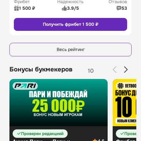
Фрибет
Надежность
Отзывов
Служба поддержки
4/5
1 500 ₽
3.9/5
53
Бонусы и акции
4/5
Рейтинг 
5/5
Получить фрибет 1 500 ₽
пользователей
Промокод
Бонусы
Коэффициенты
3/5
8
Линия в прематче
3/5
Линия в лайве
Сайт
Приложение
4/5
Весь рейтинг
Удобство платежей
4/5
Служба поддержки
4/5
Бонусы букмекеров
10
Бонусы и акции
4/5
Промокод
Бонусы
13
Сайт
Приложение
Проверен редакцией
Провере
4.6