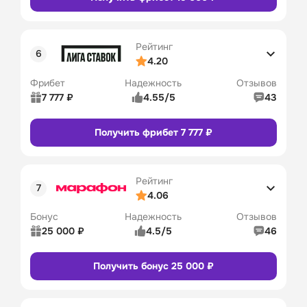
Коэффициенты
4/5
10
Линия в прематче
4/5
Рейтинг
Линия в лайве
Сайт
Приложение
4/5
4.20
Удобство платежей
4/5
Фрибет
Надежность
Отзывов
Служба поддержки
5/5
7 777 ₽
4.55/5
43
Бонусы и акции
4/5
Рейтинг 
5/5
Получить фрибет 7 777 ₽
пользователей
Промокод
Бонусы
Коэффициенты
4/5
10
Линия в прематче
4/5
Рейтинг
Сайт
Приложение
Линия в лайве
4/5
4.06
Удобство платежей
4/5
Бонус
Надежность
Отзывов
Служба поддержки
4/5
25 000 ₽
4.5/5
46
Бонусы и акции
5/5
Рейтинг 
5/5
Получить бонус 25 000 ₽
пользователей
Бонусы
17
Коэффициенты
4/5
Сайт
Приложение
Линия в прематче
4/5