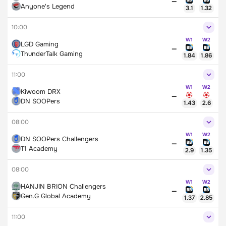
—
Anyone's Legend
3.1
1.32
10:00
W1
W2
LGD Gaming
—
ThunderTalk Gaming
1.84
1.86
11:00
W1
W2
Kiwoom DRX
—
DN SOOPers
1.43
2.6
08:00
W1
W2
DN SOOPers Challengers
—
T1 Academy
2.9
1.35
08:00
W1
W2
HANJIN BRION Challengers
—
Gen.G Global Academy
1.37
2.85
11:00