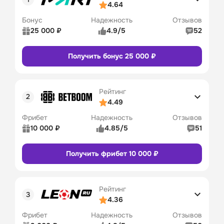
4.64
Бонус
Надежность
Отзывов
25 000 ₽
4.9/5
52
Рейтинг 
5/5
Получить бонус 25 000 ₽
пользователей
Коэффициенты
5/5
Линия в прематче
4/5
Рейтинг
Линия в лайве
5/5
4.49
Удобство платежей
4/5
Фрибет
Надежность
Отзывов
Служба поддержки
5/5
10 000 ₽
4.85/5
51
Бонусы и акции
5/5
Рейтинг 
5/5
Получить фрибет 10 000 ₽
пользователей
Промокод
Бонусы
Коэффициенты
5/5
22
Линия в прематче
4/5
Рейтинг
Линия в лайве
Сайт
Приложение
5/5
4.36
Удобство платежей
4/5
Фрибет
Надежность
Отзывов
Служба поддержки
4/5