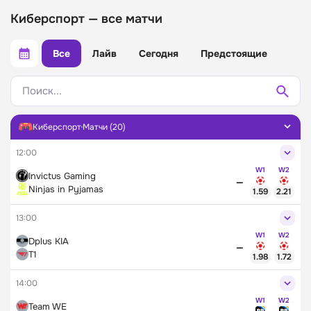
Киберспорт — все матчи
Все
Лайв
Сегодня
Предстоящие
Поиск...
Киберспорт
Матчи (20)
12:00
W1
W2
Invictus Gaming
—
Ninjas in Pyjamas
1.59
2.21
13:00
W1
W2
Dplus KIA
—
T1
1.98
1.72
14:00
W1
W2
Team WE