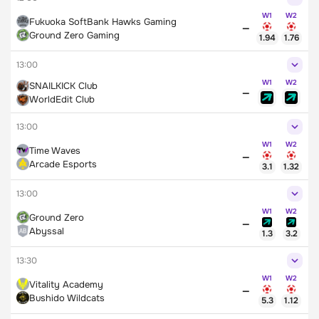
W1
W2
Fukuoka SoftBank Hawks Gaming
—
Ground Zero Gaming
1.94
1.76
13:00
W1
W2
SNAILKICK Club
—
WorldEdit Club
13:00
W1
W2
Time Waves
—
Arcade Esports
3.1
1.32
13:00
W1
W2
Ground Zero
—
Abyssal
1.3
3.2
13:30
W1
W2
Vitality Academy
—
Bushido Wildcats
5.3
1.12