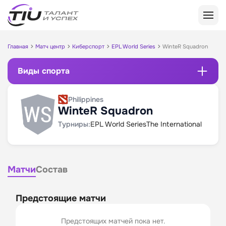
Главная
Матч центр
Киберспорт
EPL World Series
WinteR Squadron
Популярные БК
Виды спорта
Пари
По букмекеру
БетБум
Леон
Pari
Philippines
Приложения для Android
Винлайн
BetBoom
WinteR Squadron
Фонбет
Leon
Пари
Турниры:
EPL World Series
The International
Виды спорта
Марафон
Winline
БетБум
Бетсити
Fonbet
Леон
Баскетбол
Статьи о БК
Мелбет
Лига Ставок
Винлайн
Киберспорт
Winline
Лига Ставок
Марафон
Фонбет
Теннис
Матчи
Состав
База знаний
По видам спорта
Олимпбет
Бет-М
Марафон
Хоккей
Виды ставок
Тенниси
Baltbet
Бетсити
Футбол
Футбол
Футбол
По видам спорта
Предстоящие матчи
Основы ставок
Балтбет
Melbet
Мелбет
Хоккей
Евролига
Сервисы
Бет-М
Olimpbet
Лига Ставок
Баскетбол
Футбол
Виды спорта
Предстоящих матчей пока нет.
Кубок России
Беттери
Tennisi
Олимпбет
Теннис
Хоккей