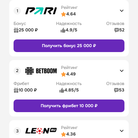
Рейтинг
4.64
Бонус
Надежность
Отзывов
25 000 ₽
4.9/5
52
Рейтинг 
5/5
Получить бонус 25 000 ₽
пользователей
Коэффициенты
5/5
Линия в прематче
4/5
Рейтинг
Линия в лайве
5/5
4.49
Удобство платежей
4/5
Фрибет
Надежность
Отзывов
Служба поддержки
5/5
10 000 ₽
4.85/5
53
Бонусы и акции
5/5
Рейтинг 
5/5
Получить фрибет 10 000 ₽
пользователей
Промокод
Бонусы
Коэффициенты
5/5
22
Линия в прематче
4/5
Рейтинг
Линия в лайве
Сайт
Приложение
5/5
4.36