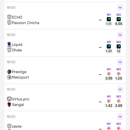
19:00
W1
W2
ECHO
—
Passion Chicha
1.11
5.55
19:00
W1
W2
Liquid
—
Dhala
1.01
12
19:00
W1
W2
Prestige
—
Metizport
3.55
1.25
19:00
W1
W2
Virtus.pro
—
Sangal
1.42
2.65
19:00
W1
W2
zeste
—