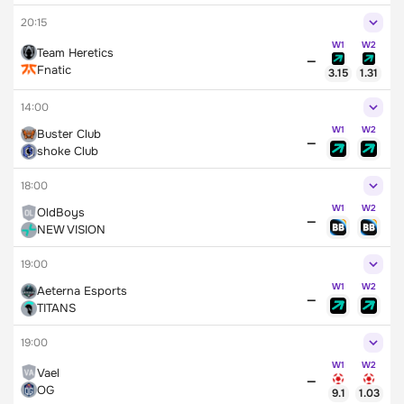
20:15
W1
W2
Team Heretics
—
Fnatic
3.15
1.31
14:00
W1
W2
Buster Club
—
shoke Club
18:00
W1
W2
OldBoys
—
NEW VISION
19:00
W1
W2
Aeterna Esports
—
TITANS
19:00
W1
W2
Vael
—
OG
9.1
1.03