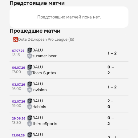
Предстоящие матчи
Лига Чемпионов
Зенит
Betcity
Тенниси
Теннис
Настольный теннис
Баскетбол
Лига Европы
Спортбет
Bettery
Балтбет
Футбол
Волейбол
Теннис
Предстоящих матчей пока нет.
24bet
Zenit
Беттери
Киберспорт
Настольный теннис
Рейтинги
Футбол
Спортбет
Зенит
Волейбол
Прошедшие матчи
Прочие категории
Лучшие букмекеры
РПЛ
24bet
Киберспорт
Приложения для iOS
Футбол
Легальные букмекерские конторы
Фрибеты
Лига чемпионов
Dota 2
European Pro League (15)
Российские букмекеры
Фрибеты без депозита
АПЛ
РПЛ
Leon
BALU
07.07.26
1 – 2
БК с мобильным приложением
Фрибет без отыгрыша
Серия А
Лига чемпионов
Zenit
13:15
summer bear
Надежные букмекеры
Промокод без отыгрыша
Ла Лига
АПЛ
Лига Ставок
BALU
0 –
БК с гостевым демосчетом
Бонус за регистрацию без отыгрыша
Бундеслига
Серия А
Марафон
06.07.26
17:00
Team Syntax
2
БК с большими коэффициентами
Фрибеты сегодня
Лига Европы
Ла Лига
Melbet
БК с минимальными депозитами
Лучшие фрибеты
Лига конференций
Бундеслига
Pari
BALU
03.07.26
1 – 2
16:00
Букмекеры для ставок на американский футбол
Фрибет новым игрокам
Лига наций
Лига Европы
Tennisi
Invision
Букмекеры для ставок на бейсбол
Новые БК с фрибетом
Суперкубок УЕФА
Лига конференций
Fonbet
BALU
2 –
02.07.26
Хоккей
Хоккей
Букмекеры для ставок на гольф
Фрибет 3000
Betcity
19:00
Habibis
0
Букмекеры для ставок на автогонки
Акции букмекерских контор при регистрации
КХЛ
КХЛ
BetBoom
Букмекеры для ставок на чемпионаты мира и Европы
Промокоды букмекеров
НХЛ
НХЛ
Bettery
BALU
0 –
29.06.26
13:30
Ilbirs eSports
2
Букмекеры для ставок на дартс
Бездепозитные бонусы за регистрацию
АХЛ
АХЛ
Olimpbet
Баскетбол
Баскетбол
Букмекеры для ставок на скачки
Бездепозитные бонусы букмекеров
Winline
BALU
13.06.26
2 – 1