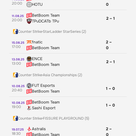
20:00
HOTU
0
BetBoom Team
11.08.25
2 – 1
20:00
TPuDCATb TPu
Counter Strike
StarLadder StarSeries (2)
fnatic
2 –
15.08.25
17:00
BetBoom Team
0
ENCE
13.08.25
2 – 1
13:00
BetBoom Team
Counter Strike
Asia Championships (2)
FUT Esports
10.08.25
1 – 0
20:40
BetBoom Team
BetBoom Team
10.08.25
1 – 0
19:00
Sashi Esport
Counter Strike
FISSURE PLAYGROUND (5)
Astralis
2 –
19.07.25
18:30
BetBoom Team
0