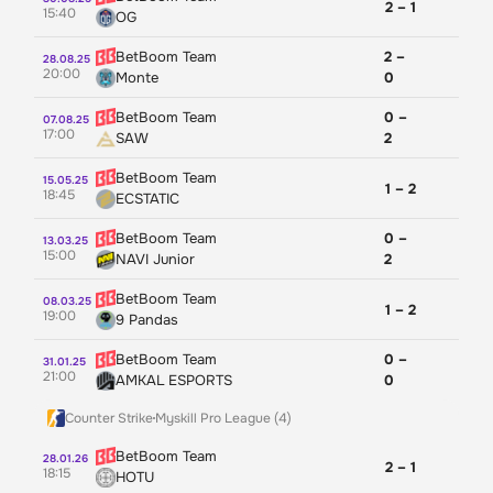
2 – 1
15:40
OG
BetBoom Team
2 –
28.08.25
20:00
Monte
0
BetBoom Team
0 –
07.08.25
17:00
SAW
2
BetBoom Team
15.05.25
1 – 2
18:45
ECSTATIC
BetBoom Team
0 –
13.03.25
15:00
NAVI Junior
2
BetBoom Team
08.03.25
1 – 2
19:00
9 Pandas
BetBoom Team
0 –
31.01.25
21:00
AMKAL ESPORTS
0
Counter Strike
Myskill Pro League (4)
BetBoom Team
28.01.26
2 – 1
18:15
HOTU