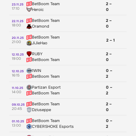
BetBoom Team
2 –
23.11.25
17:10
Heroic
0
BetBoom Team
2 –
22.11.25
18:00
Oramond
0
BetBoom Team
20.11.25
2 – 1
21:00
JiJieHao
RUBY
2 –
12.10.25
19:00
BetBoom Team
0
1WIN
0 –
12.10.25
16:15
BetBoom Team
2
Partizan Esport
0 –
11.10.25
14:00
BetBoom Team
2
BetBoom Team
2 –
09.10.25
20:45
Dziuseppe
0
BetBoom Team
0 –
01.10.25
13:00
CYBERSHOKE Esports
2