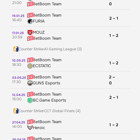
21:00
BetBoom Team
0
BetBoom Team
19.01.25
2 – 1
16:40
FURIA
MOUZ
17.01.25
1 – 2
20:59
BetBoom Team
Counter Strike
A1 Gaming League (3)
BetBoom Team
10.05.25
1 – 2
18:30
ECSTATIC
BetBoom Team
2 –
03.05.25
17:30
GUN5 Esports
0
BetBoom Team
12.04.25
2 – 1
15:00
BC.Game Esports
Counter Strike
CCT Global Finals (4)
BetBoom Team
27.04.25
1 – 2
14:00
Heroic
BetBoom Team
26.04.25