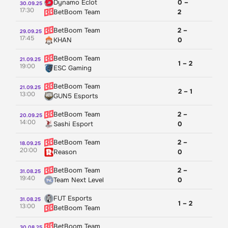
Dynamo Eclot
0 –
30.09.25
17:30
BetBoom Team
2
BetBoom Team
2 –
29.09.25
17:45
KHAN
0
BetBoom Team
21.09.25
1 – 2
19:00
ESC Gaming
BetBoom Team
21.09.25
2 – 1
13:00
GUN5 Esports
BetBoom Team
2 –
20.09.25
14:00
Sashi Esport
0
BetBoom Team
2 –
18.09.25
20:00
Reason
0
BetBoom Team
2 –
31.08.25
19:40
Team Next Level
0
FUT Esports
31.08.25
1 – 2
13:00
BetBoom Team
BetBoom Team
30.08.25