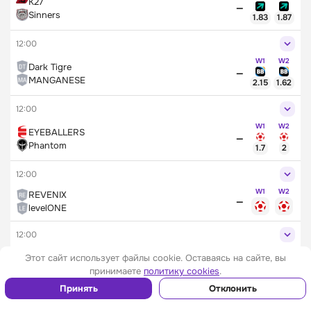
K27
—
Sinners
1.83
1.87
12:00
W1
W2
Dark Tigre
—
MANGANESE
2.15
1.62
12:00
W1
W2
EYEBALLERS
—
Phantom
1.7
2
12:00
W1
W2
REVENIX
—
levelONE
12:00
W1
W2
Acend
Этот сайт использует файлы cookie. Оставаясь на сайте, вы
—
NRG
принимаете
политику cookies
.
2
1.7
Принять
Отклонить
Бонус 25 000 ₽
Фрибет 10 000 ₽
12:00