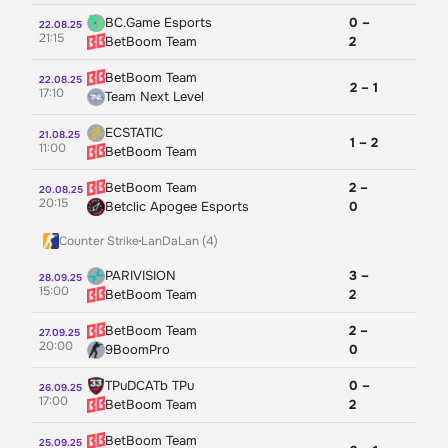
BC.Game Esports
0 –
22.08.25
21:15
BetBoom Team
2
BetBoom Team
22.08.25
2 – 1
17:10
Team Next Level
ECSTATIC
21.08.25
1 – 2
11:00
BetBoom Team
BetBoom Team
2 –
20.08.25
20:15
Betclic Apogee Esports
0
Counter Strike
LanDaLan (4)
PARIVISION
3 –
28.09.25
15:00
BetBoom Team
2
BetBoom Team
2 –
27.09.25
20:00
9BoomPro
0
TPuDCATb TPu
0 –
26.09.25
17:00
BetBoom Team
2
BetBoom Team
25.09.25