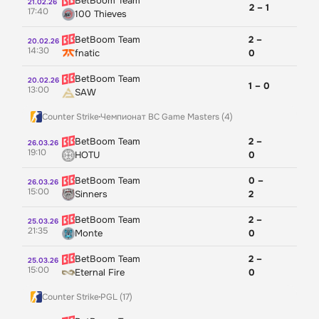
BetBoom Team
21.02.26
2 – 1
17:40
100 Thieves
BetBoom Team
2 –
20.02.26
14:30
fnatic
0
BetBoom Team
20.02.26
1 – 0
13:00
SAW
Counter Strike
Чемпионат BC Game Masters (4)
BetBoom Team
2 –
26.03.26
19:10
HOTU
0
BetBoom Team
0 –
26.03.26
15:00
Sinners
2
BetBoom Team
2 –
25.03.26
21:35
Monte
0
BetBoom Team
2 –
25.03.26
15:00
Eternal Fire
0
Counter Strike
PGL (17)