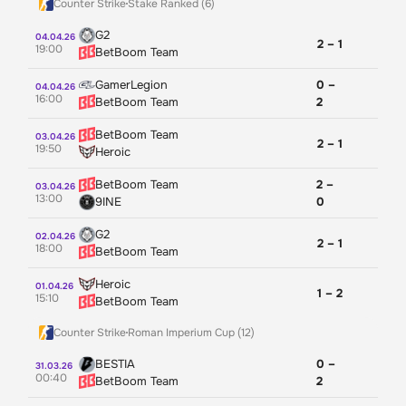
Counter Strike
Stake Ranked (6)
G2
04.04.26
2 – 1
19:00
BetBoom Team
GamerLegion
0 –
04.04.26
16:00
BetBoom Team
2
BetBoom Team
03.04.26
2 – 1
19:50
Heroic
BetBoom Team
2 –
03.04.26
13:00
9INE
0
G2
02.04.26
2 – 1
18:00
BetBoom Team
Heroic
01.04.26
1 – 2
15:10
BetBoom Team
Counter Strike
Roman Imperium Cup (12)
BESTIA
0 –
31.03.26
00:40
BetBoom Team
2