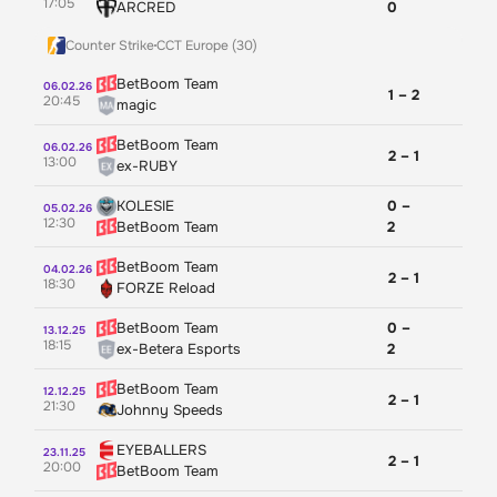
17:05
ARCRED
0
Counter Strike
CCT Europe (30)
BetBoom Team
06.02.26
1 – 2
20:45
magic
BetBoom Team
06.02.26
2 – 1
13:00
ex-RUBY
KOLESIE
0 –
05.02.26
12:30
BetBoom Team
2
BetBoom Team
04.02.26
2 – 1
18:30
FORZE Reload
BetBoom Team
0 –
13.12.25
18:15
ex-Betera Esports
2
BetBoom Team
12.12.25
2 – 1
21:30
Johnny Speeds
EYEBALLERS
23.11.25
2 – 1
20:00
BetBoom Team