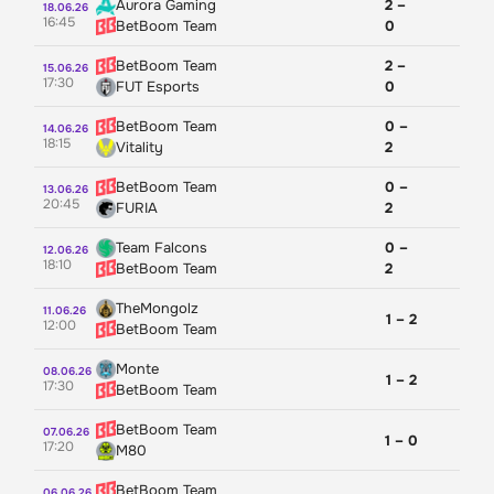
Букмекеры для ставок на киберспорт
НБА
НБА
Baltbet
Aurora Gaming
2 –
18.06.26
16:45
BetBoom Team
0
Букмекеры для профессиональных игроков
Единая Лига ВТБ
Единая Лига ВТБ
24Бет
Букмекеры для ставок на футбол
Евролига
Евролига
BetBoom Team
2 –
15.06.26
WNBA
WNBA
17:30
FUT Esports
0
Суперлига
Суперлига
BetBoom Team
0 –
Теннис
Теннис
14.06.26
18:15
Vitality
2
US Open 2026 ATP
ATP
US Open 2026 WTA
WTA
BetBoom Team
0 –
13.06.26
Настольный теннис
20:45
Cincinnati ATP
FURIA
2
Cincinnati WTA
Челленджер
Team Falcons
0 –
12.06.26
Настольный теннис
Лига Про
18:10
BetBoom Team
2
Чемпионат мира
Setka Cup
Волейбол
Кубок мира
TheMongolz
11.06.26
1 – 2
12:00
BetBoom Team
Чемпионат Европы
Лига Наций
WTT Champions Yokohama, MS
Суперлига России
Monte
08.06.26
1 – 2
Киберспорт
WTT Champions Yokohama, WS
17:30
BetBoom Team
Europe Smash Sweden, WS
IEM Cologne
BetBoom Team
07.06.26
Europe Smash Sweden, MS
The International
1 – 0
17:20
M80
Волейбол
Лига Наций
BetBoom Team
06.06.26