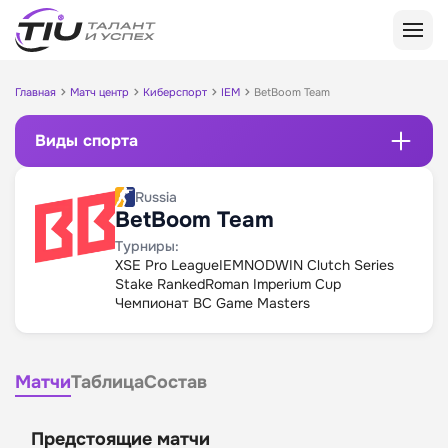
Главная
Матч центр
Киберспорт
IEM
BetBoom Team
Популярные БК
Виды спорта
Пари
По букмекеру
БетБум
Леон
Pari
Russia
Приложения для Android
Винлайн
BetBoom
BetBoom Team
Фонбет
Leon
Пари
Турниры:
Виды спорта
Марафон
Winline
БетБум
XSE Pro League
IEM
NODWIN Clutch Series
Бетсити
Fonbet
Леон
Баскетбол
Stake Ranked
Roman Imperium Cup
Статьи о БК
Мелбет
Лига Ставок
Винлайн
Киберспорт
Чемпионат BC Game Masters
Winline
Лига Ставок
Марафон
Фонбет
Теннис
База знаний
По видам спорта
Олимпбет
Бет-М
Марафон
Хоккей
Виды ставок
Тенниси
Baltbet
Бетсити
Футбол
Футбол
Матчи
Таблица
Состав
Футбол
По видам спорта
Основы ставок
Балтбет
Melbet
Мелбет
Хоккей
Евролига
Сервисы
Бет-М
Olimpbet
Лига Ставок
Баскетбол
Футбол
Виды спорта
Предстоящие матчи
Кубок России
Беттери
Tennisi
Олимпбет
Теннис
Хоккей