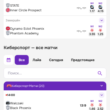
W1
W2
STATE
-:-, -:-
Inner Circle Prospect
1.17
4.15
Завершён
W1
W2
Dynamo Eclot Phoenix
-:-, -:-
Phantom Academy
3.55
1.25
Киберспорт — все матчи
Все
Лайв
Сегодня
Предстоящие
Поиск...
Киберспорт
Матчи (20)
14:00
W1
W2
Walczaki
13:9
Black Phoenix
1.46
2.52