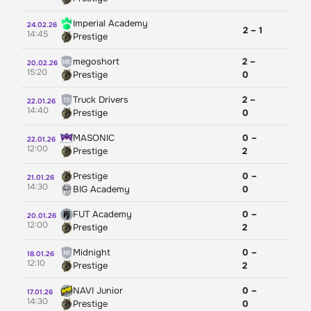
Imperial Academy
24.02.26
2 – 1
14:45
Prestige
megoshort
2 –
20.02.26
15:20
Prestige
0
Truck Drivers
2 –
22.01.26
14:40
Prestige
0
MASONIC
0 –
22.01.26
12:00
Prestige
2
Prestige
0 –
21.01.26
14:30
BIG Academy
0
FUT Academy
0 –
20.01.26
12:00
Prestige
2
Midnight
0 –
18.01.26
12:10
Prestige
2
NAVI Junior
0 –
17.01.26
14:30
Prestige
0