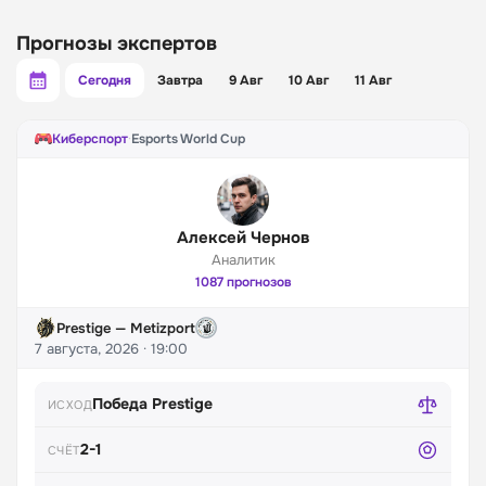
Прогнозы экспертов
Сегодня
Завтра
9 Авг
10 Авг
11 Авг
Киберспорт
·
Esports World Cup
Алексей Чернов
Аналитик
1087 прогнозов
Prestige — Metizport
7 августа, 2026 · 19:00
Победа Prestige
ИСХОД
2-1
СЧЁТ