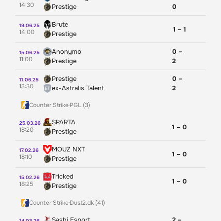
14:30
Prestige
0
Brute
19.06.25
1 – 1
14:00
Prestige
Anonymo
0 –
15.06.25
11:00
Prestige
2
Prestige
0 –
11.06.25
13:30
ex-Astralis Talent
2
Counter Strike
PGL (3)
SPARTA
25.03.26
1 – 0
18:20
Prestige
MOUZ NXT
17.02.26
1 – 0
18:10
Prestige
Tricked
15.02.26
1 – 0
18:25
Prestige
Counter Strike
Dust2.dk (41)
Sashi Esport
2 –
14.03.26