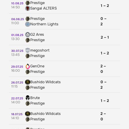
Prestige
10.08.25
1 – 2
14:50
Sangal ALTERS
Prestige
0 –
06.08.25
11:00
Northern Lights
2
G2 Ares
01.08.25
2 – 1
13:30
Prestige
megoshort
30.07.25
1 – 2
13:45
Prestige
GenOne
2 –
29.07.25
16:00
Prestige
0
Bushido Wildcats
0 –
26.07.25
11:15
Prestige
2
Brute
22.07.25
1 – 2
14:00
Prestige
Bushido Wildcats
2 –
18.07.25
14:10
Prestige
0