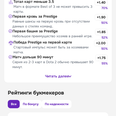
Тотал карт меньше 3.5
×1.40
Матч в формате Best of 3 не может превысить 3
70%
карты.
Первая кровь за Prestige
×1.90
Равные шансы на первую кровь при отсутствии
50%
данных о стилях команд.
Первая башня за Prestige
×1.85
Небольшое преимущество хозяев в ранней игре.
52%
Победа Prestige на первой карте
×2.00
Стартовый импульс может быть за хозяевами
50%
матча.
Матч дольше 90 минут
×1.75
Серия из 2-3 карт в Dota 2 обычно превышает 90
55%
минут.
Читать далее
Рейтинги букмекеров
Все
По бонусу
По надежности