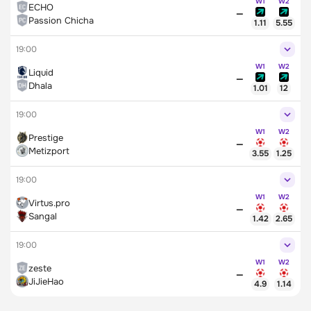
W1
W2
ECHO
—
Passion Chicha
1.11
5.55
19:00
W1
W2
Liquid
—
Dhala
1.01
12
19:00
W1
W2
Prestige
—
Metizport
3.55
1.25
19:00
W1
W2
Virtus.pro
—
Sangal
1.42
2.65
19:00
W1
W2
zeste
—
JiJieHao
4.9
1.14