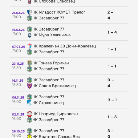
НК Слобода Слаковец
НК Младост КОМЕТ Прелог
2 –
21.03.26
17:00
НК Засадбрег 77
4
НК Засадбрег 77
15.03.26
1 – 4
17:00
НК Мура Хлапичина
НК Кралевчан 38 Дони-Кралевец
07.03.26
1 – 1
17:00
НК Засадбрег 77
НК Трнава Горичан
23.11.25
1 – 1
15:30
НК Засадбрег 77
НК Засадбрег 77
0 –
16.11.25
15:30
НК Сокол Вратишинец
4
НК Засадбрег 77
09.11.25
3 – 1
16:00
НК Страхонинец
НК Наприед Цирковлян
02.11.25
1 – 3
16:00
НК Засадбрег 77
НК Засадбрег 77
3 –
26.10.25
16:00
НК Братство Савска Вес
0