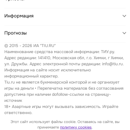
Леон
BetBoom
Лига Ставок
Пари
Информация
Leon
Мелбет
БетБум
Winline
Политика конфиденциальности
Прогнозы
Бетсити
Леон
Fonbet
Политика cookies
Марафон
© 2015 - 2026 ИА "TIU.RU"
Винлайн
Прогнозы на спорт
Марафон
Пользовательское соглашение
Наименование средства массовой информации: ТИУ.ру.
Фонбет
Фонбет
Футбол
Адрес редакции: 141410, Московская обл, г.о. Химки, г Химки,
Betcity
Согласие на обработку персональных данных
ул. Дружбы. Адрес электронной почты редакции: info@tiu.ru.
Винлайн
Марафон
Хоккей
Информация на сайте носит исключительно
Melbet
Контакты
информационный характер.
Бетсити
Баскетбол
Tiu.ru не является букмекерской конторой и не организует
Лига Ставок
Вакансии
игры на деньги • Перепечатка материалов без согласования
Мелбет
Теннис
допустима при наличии dofollow-ссылки на страницу-
Olimpbet
Блог
источник
Лига ставок
Настольный теннис
18+ Азартные игры могут вызывать зависимость. Играйте
Архив
ответственно.
Олимпбет
Волейбол
TIU в соцсетях:
Новости
Этот сайт использует файлы cookie. Оставаясь на сайте, вы
Киберспорт
принимаете
политику cookies
.