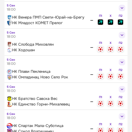
5 Сен
18:00
П1
X
П2
НК Венера ПМП Свети-Юрай-на-Брегу
—
НК Младост КОМЕТ Прелог
5 Сен
18:00
П1
X
П2
НК Слобода Миховлян
—
НК Ходошан
5 Сен
18:00
П1
X
П2
НК Плави Пекленица
—
НК Омладинац Ново Село Рок
5 Сен
18:00
П1
X
П2
НК Братство Савска Вес
—
НК Единство Горни-Михалевец
6 Сен
18:00
П1
X
П2
НК Спартак Мала-Суботица
—
НК Сокол Вратишинец