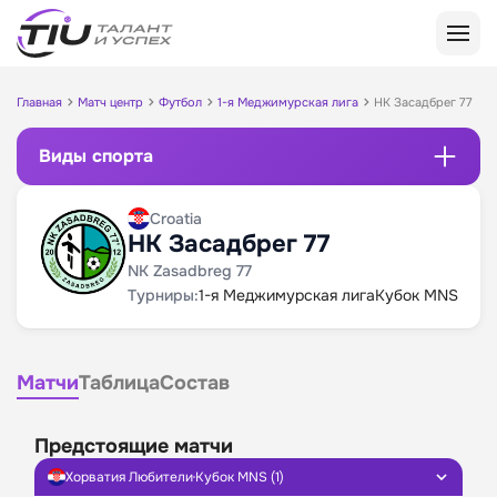
Главная
Матч центр
Футбол
1-я Меджимурская лига
НК Засадбрег 77
Популярные БК
Виды спорта
Пари
По букмекеру
БетБум
Леон
Pari
Croatia
Приложения для Android
Винлайн
BetBoom
НК Засадбрег 77
Фонбет
Leon
Пари
NK Zasadbreg 77
Виды спорта
Марафон
Winline
БетБум
Турниры:
1-я Меджимурская лига
Кубок MNS
Бетсити
Fonbet
Леон
Баскетбол
Статьи о БК
Мелбет
Лига Ставок
Винлайн
Киберспорт
Winline
Лига Ставок
Марафон
Фонбет
Теннис
Матчи
Таблица
Состав
База знаний
По видам спорта
Олимпбет
Бет-М
Марафон
Хоккей
Виды ставок
Тенниси
Baltbet
Бетсити
Футбол
Футбол
Футбол
По видам спорта
Основы ставок
Балтбет
Melbet
Мелбет
Хоккей
Предстоящие матчи
Евролига
Сервисы
Бет-М
Olimpbet
Лига Ставок
Баскетбол
Футбол
Хорватия Любители
Кубок MNS (1)
Виды спорта
Кубок России
Беттери
Tennisi
Олимпбет
Теннис
Хоккей