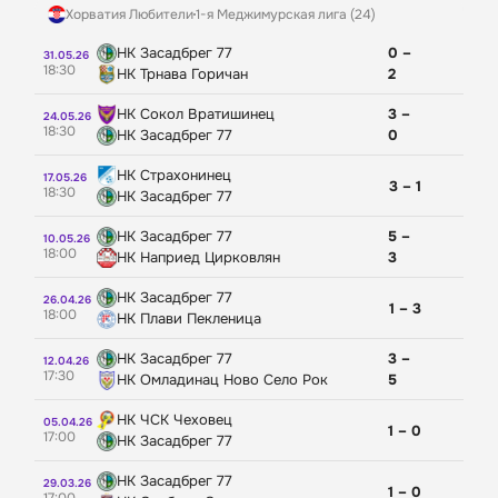
Хорватия Любители
1-я Меджимурская лига (24)
НК Засадбрег 77
0 –
31.05.26
18:30
НК Трнава Горичан
2
НК Сокол Вратишинец
3 –
24.05.26
18:30
НК Засадбрег 77
0
НК Страхонинец
17.05.26
3 – 1
18:30
НК Засадбрег 77
НК Засадбрег 77
5 –
10.05.26
18:00
НК Наприед Цирковлян
3
НК Засадбрег 77
26.04.26
1 – 3
18:00
НК Плави Пекленица
НК Засадбрег 77
3 –
12.04.26
17:30
НК Омладинац Ново Село Рок
5
НК ЧСК Чеховец
05.04.26
1 – 0
17:00
НК Засадбрег 77
НК Засадбрег 77
29.03.26
1 – 0
17:00