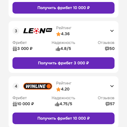
Рейтинг 
5/5
Получить фрибет 10 000 ₽
пользователей
Промокод
Бонусы
Коэффициенты
5/5
22
Линия в прематче
4/5
Рейтинг
Линия в лайве
Сайт
Приложение
5/5
4.36
Удобство платежей
4/5
Фрибет
Надежность
Отзывов
Служба поддержки
4/5
3 000 ₽
4.8/5
50
Бонусы и акции
5/5
Рейтинг 
5/5
Получить фрибет 3 000 ₽
пользователей
Промокод
Бонусы
Коэффициенты
5/5
42
Линия в прематче
5/5
Рейтинг
Линия в лайве
Сайт
Приложение
3/5
4.20
Удобство платежей
4/5
Фрибет
Надежность
Отзывов
Служба поддержки
5/5
10 000 ₽
4.75/5
57
Бонусы и акции
4/5
Рейтинг 
5/5
Получить фрибет 10 000 ₽
пользователей
Промокод
Бонусы
Коэффициенты
4/5