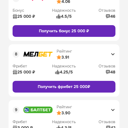
4.06
Удобство платежей
4/5
Бонус
Надежность
Отзывов
Служба поддержки
4/5
25 000 ₽
4.5/5
46
Бонусы и акции
5/5
Рейтинг 
5/5
Получить бонус 25 000 ₽
пользователей
Бонусы
17
Коэффициенты
4/5
Сайт
Приложение
Линия в прематче
4/5
Рейтинг
Линия в лайве
4/5
3.91
Удобство платежей
4/5
Фрибет
Надежность
Отзывов
Служба поддержки
4/5
25 000 ₽
4.25/5
48
Бонусы и акции
4/5
Рейтинг 
5/5
Получить фрибет 25 000₽
пользователей
Промокод
Бонусы
Коэффициенты
4/5
15
Линия в прематче
4/5
Рейтинг
Линия в лайве
Сайт
Приложение
3/5
3.90
Удобство платежей
4/5
Фрибет
Надежность
Отзывов
Служба поддержки
4/5
3 000 ₽
4.3/5
42