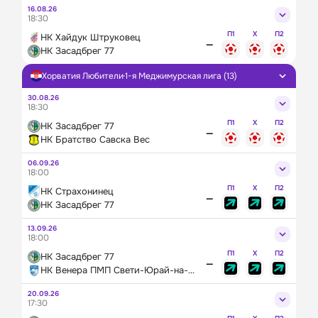
Лига Чемпионов
Зенит
Betcity
Тенниси
Теннис
Настольный теннис
Баскетбол
16.08.26
18:30
Лига Европы
Спортбет
Bettery
Балтбет
Футбол
Волейбол
Теннис
П1
X
П2
НК Хайдук Штруковец
24bet
Zenit
Беттери
Киберспорт
Настольный теннис
—
НК Засадбрег 77
Рейтинги
Футбол
Спортбет
Зенит
Волейбол
Прочие категории
Лучшие букмекеры
РПЛ
24bet
Киберспорт
Хорватия Любители
1-я Меджимурская лига (13)
Приложения для iOS
Футбол
Легальные букмекерские конторы
Фрибеты
Лига чемпионов
30.08.26
Российские букмекеры
Фрибеты без депозита
АПЛ
РПЛ
Leon
18:30
БК с мобильным приложением
Фрибет без отыгрыша
Серия А
Лига чемпионов
Zenit
П1
X
П2
НК Засадбрег 77
—
НК Братство Савска Вес
Надежные букмекеры
Промокод без отыгрыша
Ла Лига
АПЛ
Лига Ставок
БК с гостевым демосчетом
Бонус за регистрацию без отыгрыша
Бундеслига
Серия А
Марафон
06.09.26
БК с большими коэффициентами
Фрибеты сегодня
Лига Европы
Ла Лига
Melbet
18:00
БК с минимальными депозитами
Лучшие фрибеты
Лига конференций
Бундеслига
Pari
П1
X
П2
НК Страхонинец
—
НК Засадбрег 77
Букмекеры для ставок на американский футбол
Фрибет новым игрокам
Лига наций
Лига Европы
Tennisi
Букмекеры для ставок на бейсбол
Новые БК с фрибетом
Суперкубок УЕФА
Лига конференций
Fonbet
13.09.26
Хоккей
Хоккей
Букмекеры для ставок на гольф
Фрибет 3000
Betcity
18:00
Букмекеры для ставок на автогонки
Акции букмекерских контор при регистрации
КХЛ
КХЛ
BetBoom
П1
X
П2
НК Засадбрег 77
—
НК Венера ПМП Свети-Юрай-на-Брегу
Букмекеры для ставок на чемпионаты мира и Европы
Промокоды букмекеров
НХЛ
НХЛ
Bettery
Букмекеры для ставок на дартс
Бездепозитные бонусы за регистрацию
АХЛ
АХЛ
Olimpbet
20.09.26
Баскетбол
Баскетбол
Букмекеры для ставок на скачки
Бездепозитные бонусы букмекеров
Winline
17:30