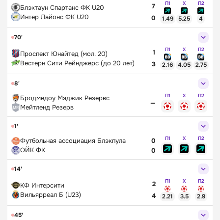
П1
X
П2
7
Блэктаун Спартанс ФК U20
Интер Лайонс ФК U20
0
1.49
5.25
4
70'
П1
X
П2
1
Проспект Юнайтед (мол. 20)
Вестерн Сити Рейнджерс (до 20 лет)
3
2.16
4.05
2.75
8'
П1
X
П2
Бродмедоу Мэджик Резервс
—
Мейтленд Резерв
1'
П1
X
П2
0
Футбольная ассоциация Блэкпула
ОЙК ФК
0
14'
П1
X
П2
2
КФ Интерсити
Вильярреал Б (U23)
4
2.21
3.5
2.9
45'