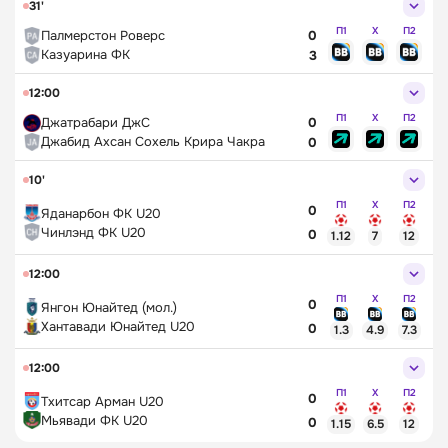
31'
П1
X
П2
0
Палмерстон Роверс
Казуарина ФК
3
12:00
П1
X
П2
0
Джатрабари ДжС
Джабид Ахсан Сохель Крира Чакра
0
10'
П1
X
П2
0
Яданарбон ФК U20
Чинлэнд ФК U20
0
1.12
7
12
12:00
П1
X
П2
0
Янгон Юнайтед (мол.)
Хантавади Юнайтед U20
0
1.3
4.9
7.3
12:00
П1
X
П2
0
Тхитсар Арман U20
Мьявади ФК U20
0
1.15
6.5
12