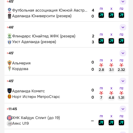
45'
П1
X
П2
4
Футбольная ассоциация Южной Австралии NTC
Аделаида Юниверсити (резерв)
0
46'
П1
X
П2
2
Флиндерс Юнайтед ЖФК (резерв)
Уэст Аделаида (резерв)
3
45'
П1
X
П2
0
Альмерия
Кордова
0
2.8
3.1
2.32
45'
П1
X
П2
0
Аделаида Кометс
Норт Истерн МетроСтарс
0
7
4.8
1.31
11:45
П1
X
П2
ХНК Хайдук Сплит (до 19)
—
Аякс U19