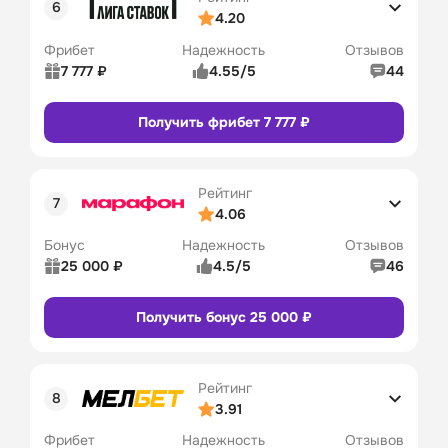
Линия в лайве
Сайт
Приложение
4/5
4.20
Удобство платежей
4/5
Фрибет
Надежность
Отзывов
Служба поддержки
5/5
7 777 ₽
4.55/5
44
Бонусы и акции
4/5
Рейтинг 
5/5
Получить фрибет 7 777 ₽
пользователей
Промокод
Бонусы
Коэффициенты
4/5
10
Линия в прематче
4/5
Рейтинг
Сайт
Приложение
Линия в лайве
4/5
4.06
Удобство платежей
4/5
Бонус
Надежность
Отзывов
Служба поддержки
4/5
25 000 ₽
4.5/5
46
Бонусы и акции
5/5
Рейтинг 
5/5
Получить бонус 25 000 ₽
пользователей
Бонусы
17
Коэффициенты
4/5
Сайт
Приложение
Линия в прематче
4/5
Рейтинг
Линия в лайве
4/5
3.91
Удобство платежей
4/5
Фрибет
Надежность
Отзывов
Служба поддержки
4/5