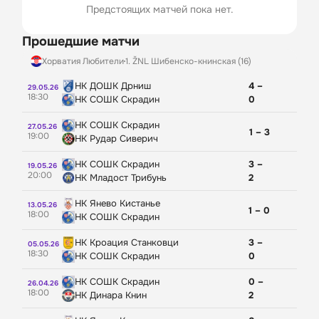
Предстоящих матчей пока нет.
Лига Чемпионов
Зенит
Betcity
Тенниси
Теннис
Настольный теннис
Баскетбол
Лига Европы
Спортбет
Bettery
Балтбет
Футбол
Волейбол
Теннис
Прошедшие матчи
24bet
Zenit
Беттери
Киберспорт
Настольный теннис
Рейтинги
Футбол
Спортбет
Зенит
Волейбол
Хорватия Любители
1. ŽNL Шибенско-книнская (16)
Прочие категории
Лучшие букмекеры
РПЛ
24bet
Киберспорт
НК ДОШК Дрниш
4 –
29.05.26
Приложения для iOS
Футбол
Легальные букмекерские конторы
Фрибеты
Лига чемпионов
18:30
НК СОШК Скрадин
0
Российские букмекеры
Фрибеты без депозита
АПЛ
РПЛ
Leon
БК с мобильным приложением
Фрибет без отыгрыша
Серия А
Лига чемпионов
Zenit
НК СОШК Скрадин
27.05.26
1 – 3
19:00
НК Рудар Сиверич
Надежные букмекеры
Промокод без отыгрыша
Ла Лига
АПЛ
Лига Ставок
БК с гостевым демосчетом
Бонус за регистрацию без отыгрыша
Бундеслига
Серия А
Марафон
НК СОШК Скрадин
3 –
19.05.26
БК с большими коэффициентами
Фрибеты сегодня
Лига Европы
Ла Лига
Melbet
20:00
НК Младост Трибунь
2
БК с минимальными депозитами
Лучшие фрибеты
Лига конференций
Бундеслига
Pari
НК Янево Кистанье
13.05.26
Букмекеры для ставок на американский футбол
Фрибет новым игрокам
Лига наций
Лига Европы
Tennisi
1 – 0
18:00
НК СОШК Скрадин
Букмекеры для ставок на бейсбол
Новые БК с фрибетом
Суперкубок УЕФА
Лига конференций
Fonbet
Хоккей
Хоккей
Букмекеры для ставок на гольф
Фрибет 3000
Betcity
НК Кроация Станковци
3 –
05.05.26
18:30
Букмекеры для ставок на автогонки
Акции букмекерских контор при регистрации
КХЛ
КХЛ
BetBoom
НК СОШК Скрадин
0
Букмекеры для ставок на чемпионаты мира и Европы
Промокоды букмекеров
НХЛ
НХЛ
Bettery
НК СОШК Скрадин
0 –
26.04.26
Букмекеры для ставок на дартс
Бездепозитные бонусы за регистрацию
АХЛ
АХЛ
Olimpbet
18:00
НК Динара Книн
2
Баскетбол
Баскетбол
Букмекеры для ставок на скачки
Бездепозитные бонусы букмекеров
Winline