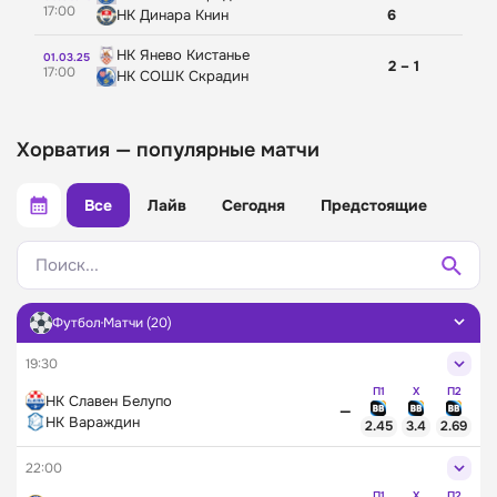
17:00
НК Динара Книн
6
Чемпионат мира
Суперлига России
НК Янево Кистанье
01.03.25
2 – 1
Чемпионат Европы
17:00
НК СОШК Скрадин
Киберспорт
IEM Cologne
The International
Хорватия — популярные матчи
Esports World Cup Counter Strike
Все
Лайв
Сегодня
Предстоящие
Поиск...
Футбол
Матчи (20)
19:30
П1
X
П2
НК Славен Белупо
—
НК Вараждин
2.45
3.4
2.69
22:00
П1
X
П2