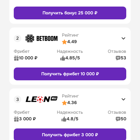
Рейтинг 
5/5
Получить бонус 25 000 ₽
пользователей
Коэффициенты
5/5
Линия в прематче
4/5
Рейтинг
Линия в лайве
5/5
4.49
Удобство платежей
4/5
Фрибет
Надежность
Отзывов
Служба поддержки
5/5
10 000 ₽
4.85/5
53
Бонусы и акции
5/5
Рейтинг 
5/5
Получить фрибет 10 000 ₽
пользователей
Промокод
Бонусы
Коэффициенты
5/5
22
Линия в прематче
4/5
Рейтинг
Линия в лайве
Сайт
Приложение
5/5
4.36
Удобство платежей
4/5
Фрибет
Надежность
Отзывов
Служба поддержки
4/5
3 000 ₽
4.8/5
50
Бонусы и акции
5/5
Рейтинг 
5/5
Получить фрибет 3 000 ₽
пользователей
Промокод
Бонусы