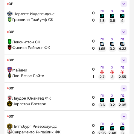
31'
П1
X
П2
0
Шарлотт Индепенденс
Гринвилл Трайумф СК
0
1.8
3.6
4
30'
П1
X
П2
0
Лексингтон СК
Финикс Райзинг ФК
0
1.95
3.2
4.33
30'
П1
X
П2
0
Майами
Лас-Вегас Лайтс
1
2.7
3
2.55
30'
П1
X
П2
0
Лаудон Юнайтед ФК
Чарлстон Бэттери
0
3.6
3.2
2.05
30'
П1
X
П2
0
Питтсбург Риверхаундс
Сакраменто Рипаблик ФК
0
2.95
2.48
3