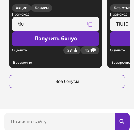
Акции
Бонусы
Без отыгр
Промокод
Промокод
Получить бонус
П
381
434
Оцените
Оцените
Бессрочно
Бессрочно
Все бонусы