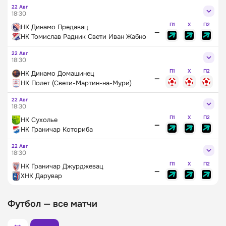
22 Авг
18:30
П1
X
П2
НК Динамо Предавац
—
НК Томислав Радник Свети Иван Жабно
22 Авг
18:30
П1
X
П2
НК Динамо Домашинец
—
НК Полет (Свети-Мартин-на-Мури)
22 Авг
18:30
П1
X
П2
НК Сухолье
—
НК Граничар Коториба
22 Авг
18:30
П1
X
П2
НК Граничар Джурджевац
—
ХНК Дарувар
Футбол — все матчи