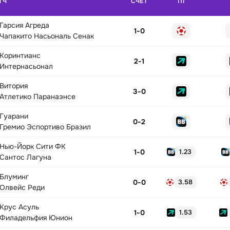
ТЧ
СЧЁТ
П1
Гарсия Агреда
1
-
0
Чапакито Насьональ Сенак
Коринтианс
2
-
1
Интернасьонал
Витория
3
-
0
Атлетико Паранаэнсе
Гуарани
0
-
2
Гремио Эспортиво Бразил
Нью-Йорк Сити ФК
1
-
0
1.23
Сантос Лагуна
Блуминг
0
-
0
3.58
Олвейс Реди
Крус Асуль
1
-
0
1.53
Филадельфия Юнион