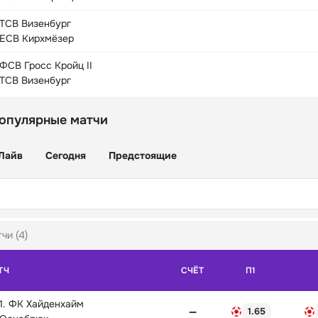
ТСВ Визенбург
ЕСВ Кирхмёзер
ФСВ Гросс Кройц II
ТСВ Визенбург
популярные матчи
Лайв
Сегодня
Предстоящие
чи (4)
ТЧ
СЧЁТ
П1
1. ФК Хайденхайм
—
1.65