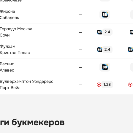
Кремонезе
Жирона
—
Сабадель
Торпедо Москва
—
2.4
Сочи
Фулхэм
—
2.4
Кристал Пэлас
Расинг
—
Алавес
Вулверхэмптон Уондерерс
—
1.28
Порт Вейл
ги букмекеров