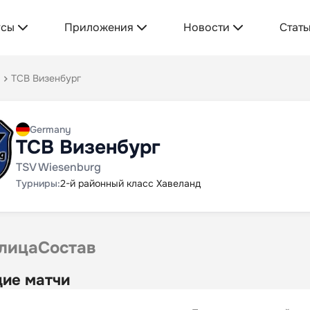
усы
Приложения
Новости
Стать
ТСВ Визенбург
Germany
ТСВ Визенбург
TSV Wiesenburg
Турниры:
2-й районный класс Хавеланд
лица
Состав
ие матчи