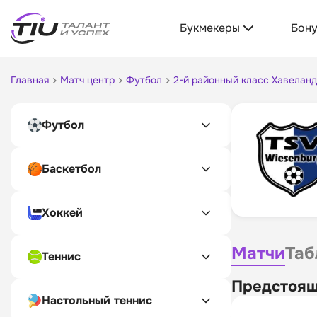
Букмекеры
Бон
Главная
Матч центр
Футбол
2-й районный класс Хавеланд
Футбол
Баскетбол
Хоккей
Матчи
Таб
Теннис
Предстоящ
Настольный теннис