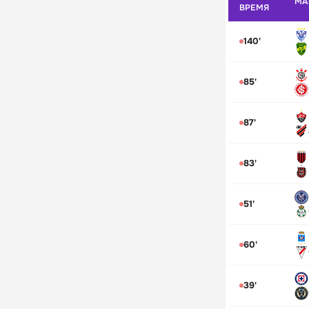
МА
ВРЕМЯ
140'
85'
87'
83'
51'
60'
39'