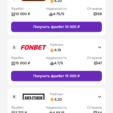
4.20
Удобство платежей
4/5
Фрибет
Надежность
Отзывов
Служба поддержки
5/5
10 000 ₽
4.75/5
58
Бонусы и акции
4/5
Рейтинг 
5/5
Получить фрибет 10 000 ₽
пользователей
Промокод
Бонусы
Коэффициенты
4/5
34
Линия в прематче
4/5
Рейтинг
Линия в лайве
Сайт
Приложение
4/5
4.19
Удобство платежей
4/5
Фрибет
Надежность
Отзывов
Служба поддержки
4/5
15 000 ₽
4.7/5
47
Бонусы и акции
5/5
Рейтинг 
5/5
Получить фрибет 15 000 ₽
пользователей
Промокод
Бонусы
Коэффициенты
4/5
10
Линия в прематче
4/5
Рейтинг
Линия в лайве
Сайт
Приложение
4/5
4.20
Удобство платежей
4/5
Фрибет
Надежность
Отзывов
Служба поддержки
5/5
7 777 ₽
4.55/5
44