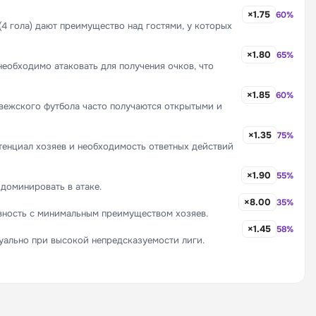
×1.75
60%
 гола) дают преимущество над гостями, у которых
×1.80
65%
необходимо атаковать для получения очков, что
×1.85
60%
рвежского футбола часто получаются открытыми и
×1.35
75%
тенциал хозяев и необходимость ответных действий
×1.90
55%
 доминировать в атаке.
×8.00
35%
ивность с минимальным преимуществом хозяев.
×1.45
58%
туально при высокой непредсказуемости лиги.