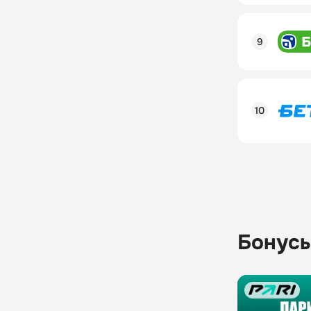
Промокод
Линия в лай
Бонусы и ак
Рейтинг пол
Промокод
Линия в лай
Бонусы и ак
Промокод
Рейтинг пол
Линия в лай
Бонусы и ак
Промокод
Бонусы