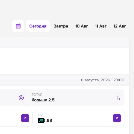
Сегодня
Завтра
10 Авг
11 Авг
12 Авг
8 августа, 2026 · 20:00
ТОТАЛ
больше 2.5
П2
1.68