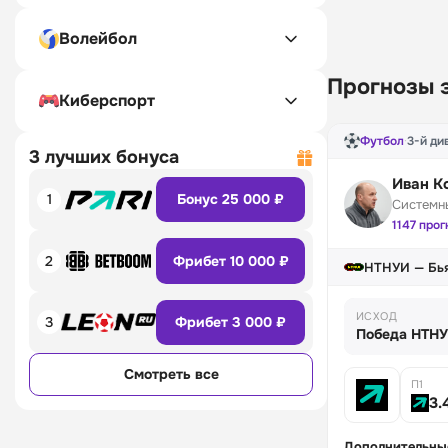
Волейбол
Прогнозы 
Киберспорт
Футбол
·
3-й ди
3 лучших бонуса
Иван К
1
Бонус 25 000 ₽
Системн
1147 прог
2
Фрибет 10 000 ₽
НТНУИ — Бь
ИСХОД
3
Фрибет 3 000 ₽
Победа НТН
Смотреть все
П1
3.
Дополнительны