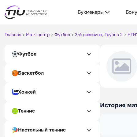
Букмекеры
Бон
Главная
Матч центр
Футбол
3-й дивизион, Группа 2
НТН
Футбол
Баскетбол
Хоккей
История ма
Теннис
Настольный теннис