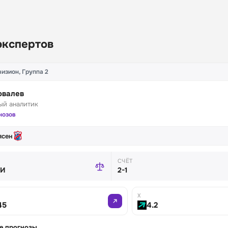
экспертов
визион, Группа 2
овалев
ый аналитик
нозов
ясен
СЧЁТ
УИ
2-1
X
45
4.2
е прогнозы