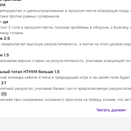
НУИ
еимущество и демонстрированная в прошлом матче атакующая мощь (4
таке против равных соперников.
— да
тил 3 гола в прошлом матче, показав проблемы в обороне, а Бьясену 
бмену голами.
е 2.5
предполагает высокую результативность, а матчи на этом уровне но
е 1.5
вативная версия ставки на результативность, учитывая атакующий по
ьный тотал НТНУИ больше 1.5
кая команда забила 4 мяча в предыдущей игре и на своём поле будет
2:1
оятный результат, учитывая баланс сил и предполагаемую результат
(0)
 ничьей при сохранении основного прогноза на победу хозяев, что ак
Читать далее