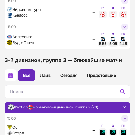
15:00
П1
X
П2
Эйдсволл Турн
—
Кьелсос
15:00
П1
X
П2
Волеренга
—
Будё-Глимт
5.55
5.05
1.48
3-й дивизион, группа 3 — ближайшие матчи
Все
Лайв
Сегодня
Предстоящие
Поиск...
Футбол
Норвегия
3-й дивизион, группа 3 (20)
15:00
П1
X
П2
Ос
—
Сторд