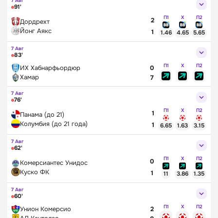
7 Авг
91'
П1
X
П2
2
Дордрехт
Йонг Аякс
1
1.46
4.65
5.65
7 Авг
83'
П1
X
П2
0
ИХ Хабнарфьордюр
Хамар
7
7 Авг
76'
П1
X
П2
1
Панама (до 21)
Колумбия (до 21 года)
1
6.65
1.63
3.15
7 Авг
62'
П1
X
П2
0
Комерсиантес Унидос
Куско ФК
1
11
3.86
1.35
7 Авг
60'
П1
X
П2
2
Унион Комерсио