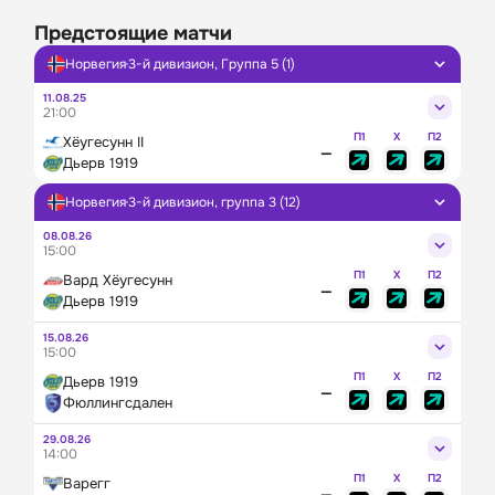
Лига Чемпионов
Зенит
Betcity
Тенниси
Теннис
Настольный теннис
Баскетбол
Предстоящие матчи
Лига Европы
Спортбет
Bettery
Балтбет
Футбол
Волейбол
Теннис
Норвегия
3-й дивизион, Группа 5 (1)
24bet
Zenit
Беттери
Киберспорт
Настольный теннис
Рейтинги
Футбол
Спортбет
Зенит
Волейбол
11.08.25
21:00
Прочие категории
Лучшие букмекеры
РПЛ
24bet
Киберспорт
П1
X
П2
Приложения для iOS
Футбол
Легальные букмекерские конторы
Фрибеты
Лига чемпионов
Хёугесунн II
—
Дьерв 1919
Российские букмекеры
Фрибеты без депозита
АПЛ
РПЛ
Leon
БК с мобильным приложением
Фрибет без отыгрыша
Серия А
Лига чемпионов
Zenit
Норвегия
3-й дивизион, группа 3 (12)
Надежные букмекеры
Промокод без отыгрыша
Ла Лига
АПЛ
Лига Ставок
08.08.26
БК с гостевым демосчетом
Бонус за регистрацию без отыгрыша
Бундеслига
Серия А
Марафон
15:00
БК с большими коэффициентами
Фрибеты сегодня
Лига Европы
Ла Лига
Melbet
П1
X
П2
Вард Хёугесунн
—
БК с минимальными депозитами
Лучшие фрибеты
Лига конференций
Бундеслига
Pari
Дьерв 1919
Букмекеры для ставок на американский футбол
Фрибет новым игрокам
Лига наций
Лига Европы
Tennisi
15.08.26
Букмекеры для ставок на бейсбол
Новые БК с фрибетом
Суперкубок УЕФА
Лига конференций
Fonbet
15:00
Хоккей
Хоккей
Букмекеры для ставок на гольф
Фрибет 3000
Betcity
П1
X
П2
Дьерв 1919
—
Букмекеры для ставок на автогонки
Акции букмекерских контор при регистрации
КХЛ
КХЛ
BetBoom
Фюллингсдален
Букмекеры для ставок на чемпионаты мира и Европы
Промокоды букмекеров
НХЛ
НХЛ
Bettery
29.08.26
Букмекеры для ставок на дартс
Бездепозитные бонусы за регистрацию
АХЛ
АХЛ
Olimpbet
14:00
Баскетбол
Баскетбол
Букмекеры для ставок на скачки
Бездепозитные бонусы букмекеров
Winline
П1
X
П2
Варегг
—