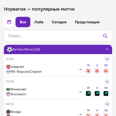
Норвегия — популярные матчи
Все
Лайв
Сегодня
Предстоящие
Поиск...
Футбол
Матчи (20)
12:30
П1
X
П2
Шедсмо
—
ФК Фауске/Спринт
14:00
П1
X
П2
Финнснес
—
Боссекоп
14:00
П1
X
П2
Волда
—