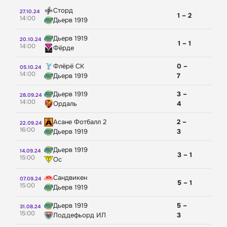
Сторд
27.10.24
1 – 2
14:00
Дьерв 1919
Дьерв 1919
20.10.24
1 – 1
14:00
Фёрде
Флёрё СК
0 –
05.10.24
14:00
Дьерв 1919
7
Дьерв 1919
3 –
28.09.24
14:00
Ордаль
4
Асане Фотбалл 2
2 –
22.09.24
16:00
Дьерв 1919
3
Дьерв 1919
14.09.24
3 – 1
15:00
Ос
Сандвикен
07.09.24
5 – 1
15:00
Дьерв 1919
Дьерв 1919
5 –
31.08.24
15:00
Лоддефьорд ИЛ
3