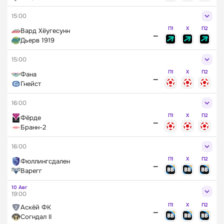
15:00
П1
X
П2
Вард Хёугесунн
—
Дьерв 1919
15:00
П1
X
П2
Фана
—
Гнейст
16:00
П1
X
П2
Фёрде
—
Бранн-2
16:00
П1
X
П2
Фюллингсдален
—
Варегг
10 Авг
19:00
П1
X
П2
Аскёй ФК
—
Согндал II