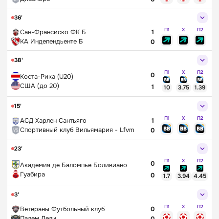
36'
П1
X
П2
1
Сан-Франсиско ФК Б
КА Индепендьенте Б
0
38'
П1
X
П2
0
Коста-Рика (U20)
США (до 20)
1
10
3.75
1.39
15'
П1
X
П2
1
АСД Харлен Сантьяго
Спортивный клуб Вильямария - Lfvm
0
23'
П1
X
П2
0
Академия де Баломпье Боливиано
Гуабира
0
1.7
3.94
4.45
3'
П1
X
П2
0
Ветераны Футбольный клуб
Палем Дели
0