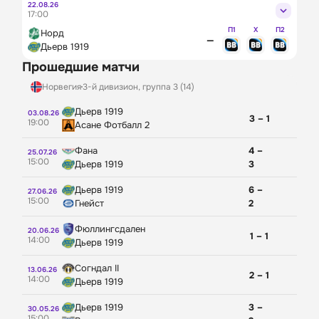
22.08.26
17:00
П1
X
П2
Норд
—
Дьерв 1919
Прошедшие матчи
Норвегия
3-й дивизион, группа 3 (14)
Дьерв 1919
03.08.26
3 – 1
19:00
Асане Фотбалл 2
Фана
4 –
25.07.26
15:00
Дьерв 1919
3
Дьерв 1919
6 –
27.06.26
15:00
Гнейст
2
Фюллингсдален
20.06.26
1 – 1
14:00
Дьерв 1919
Согндал II
13.06.26
2 – 1
14:00
Дьерв 1919
Дьерв 1919
3 –
30.05.26
15:00