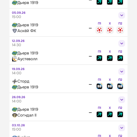
Букмекеры для ставок на киберспорт
НБА
НБА
Baltbet
Дьерв 1919
Букмекеры для профессиональных игроков
Единая Лига ВТБ
Единая Лига ВТБ
24Бет
05.09.26
Букмекеры для ставок на футбол
Евролига
Евролига
15:00
WNBA
WNBA
П1
X
П2
Дьерв 1919
—
Суперлига
Суперлига
Аскёй ФК
Теннис
Теннис
12.09.26
US Open 2026 ATP
ATP
14:30
US Open 2026 WTA
WTA
П1
X
П2
Дьерв 1919
—
Настольный теннис
Cincinnati ATP
Аустеволл
Cincinnati WTA
Челленджер
19.09.26
Настольный теннис
Лига Про
14:00
Чемпионат мира
Setka Cup
П1
X
П2
Сторд
—
Волейбол
Кубок мира
Дьерв 1919
Чемпионат Европы
Лига Наций
26.09.26
WTT Champions Yokohama, MS
Суперлига России
14:00
Киберспорт
WTT Champions Yokohama, WS
П1
X
П2
Дьерв 1919
—
Europe Smash Sweden, WS
IEM Cologne
Согндал II
Europe Smash Sweden, MS
The International
03.10.26
Волейбол
15:00
Лига Наций
П1
X
П2