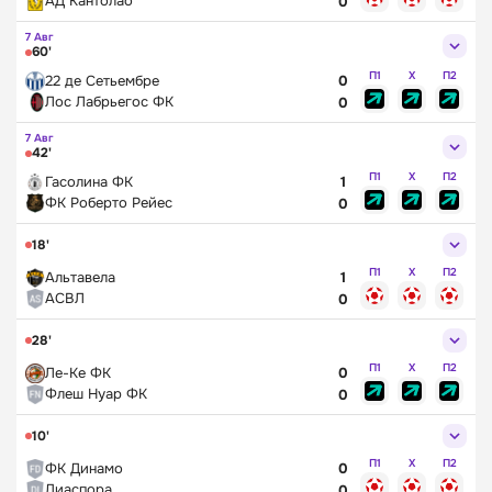
АД Кантолао
0
7 Авг
60'
П1
X
П2
0
22 де Сетьембре
Лос Лабрьегос ФК
0
7 Авг
42'
П1
X
П2
1
Гасолина ФК
ФК Роберто Рейес
0
18'
П1
X
П2
1
Альтавела
АСВЛ
0
28'
П1
X
П2
0
Ле-Ке ФК
Флеш Нуар ФК
0
10'
П1
X
П2
0
ФК Динамо
Диаспора
0