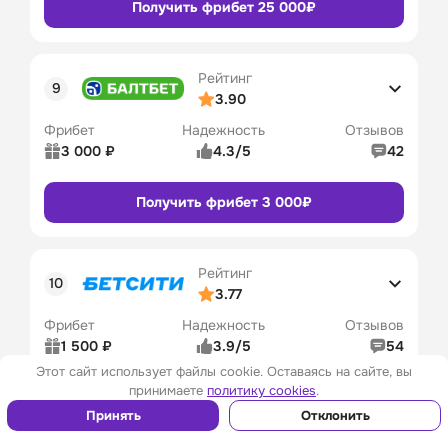
Получить фрибет 25 000₽
пользователей
Промокод
Бонусы
Коэффициенты
4/5
15
Линия в прематче
4/5
Рейтинг
Линия в лайве
Сайт
Приложение
3/5
3.90
Удобство платежей
4/5
Фрибет
Надежность
Отзывов
Служба поддержки
4/5
3 000 ₽
4.3/5
42
Бонусы и акции
4/5
Рейтинг 
5/5
Получить фрибет 3 000₽
пользователей
Промокод
Бонусы
Коэффициенты
4/5
16
Линия в прематче
4/5
Рейтинг
Линия в лайве
Сайт
Приложение
3/5
3.77
Удобство платежей
4/5
Фрибет
Надежность
Отзывов
Служба поддержки
4/5
1 500 ₽
3.9/5
54
Бонусы и акции
4/5
Этот сайт использует файлы cookie. Оставаясь на сайте, вы
Рейтинг 
5/5
принимаете
политику cookies
.
Получить фрибет 1 500 ₽
пользователей
Промокод
Бонусы
Принять
Отклонить
Бонус 25 000 ₽
Фрибет 10 000 ₽
Коэффициенты
3/5
8