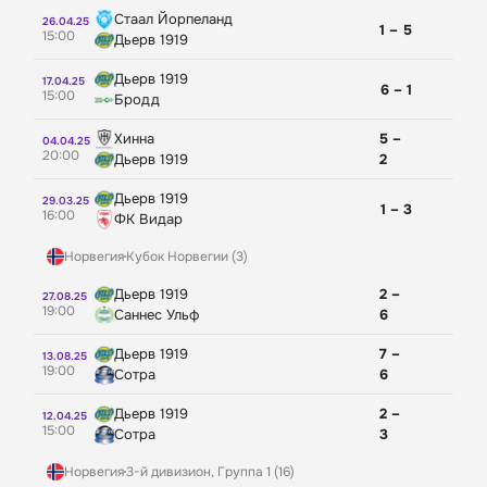
Стаал Йорпеланд
26.04.25
1 – 5
15:00
Дьерв 1919
Дьерв 1919
17.04.25
6 – 1
15:00
Бродд
Хинна
5 –
04.04.25
20:00
Дьерв 1919
2
Дьерв 1919
29.03.25
1 – 3
16:00
ФК Видар
Норвегия
Кубок Норвегии (3)
Дьерв 1919
2 –
27.08.25
19:00
Саннес Ульф
6
Дьерв 1919
7 –
13.08.25
19:00
Сотра
6
Дьерв 1919
2 –
12.04.25
15:00
Сотра
3
Норвегия
3-й дивизион, Группа 1 (16)