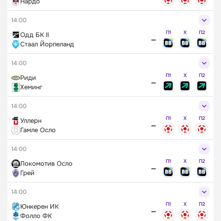
Нардо
14:00
П1
X
П2
Одд БК II
—
Стаал Йорпеланд
14:00
П1
X
П2
Риди
—
Хеминг
14:00
П1
X
П2
Уллерн
—
Гамле Осло
14:00
П1
X
П2
Локомотив Осло
—
Грей
14:00
П1
X
П2
Юнкерен ИК
—
Фолло ФК