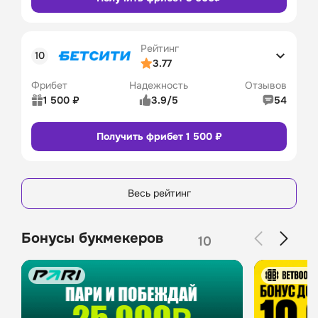
Коэффициенты
4/5
16
Линия в прематче
4/5
Рейтинг
Линия в лайве
Сайт
Приложение
3/5
3.77
Удобство платежей
4/5
Фрибет
Надежность
Отзывов
Служба поддержки
4/5
1 500 ₽
3.9/5
54
Бонусы и акции
4/5
Рейтинг 
5/5
Получить фрибет 1 500 ₽
пользователей
Промокод
Бонусы
Коэффициенты
3/5
8
Линия в прематче
3/5
Линия в лайве
Сайт
Приложение
4/5
Весь рейтинг
Удобство платежей
4/5
Служба поддержки
4/5
Бонусы букмекеров
10
Бонусы и акции
4/5
Промокод
Бонусы
13