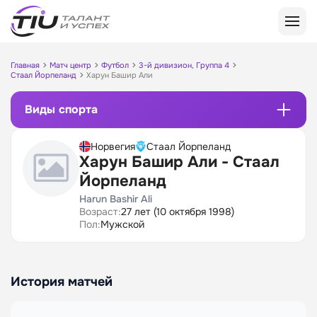
Главная
Матч центр
Футбол
3-й дивизион, Группа 4
Стаал Йорпеланд
Харун Башир Али
Популярные БК
Пари
Виды спорта
По букмекеру
БетБум
Леон
Pari
Приложения для Android
Норвегия
Стаал Йорпеланд
Винлайн
BetBoom
Харун Башир Али - Стаал
Фонбет
Leon
Пари
Йорпеланд
Виды спорта
Марафон
Winline
БетБум
Бетсити
Fonbet
Леон
Баскетбол
Harun Bashir Ali
Статьи о БК
Возраст:
27 лет (10 октября 1998)
Мелбет
Лига Ставок
Винлайн
Киберспорт
Пол:
Мужской
Winline
Лига Ставок
Марафон
Фонбет
Теннис
База знаний
По видам спорта
Олимпбет
Бет-М
Марафон
Хоккей
Виды ставок
Тенниси
Baltbet
Бетсити
Футбол
Футбол
Футбол
По видам спорта
Основы ставок
Балтбет
Melbet
Мелбет
Хоккей
История матчей
Евролига
Сервисы
Бет-М
Olimpbet
Лига Ставок
Баскетбол
Футбол
Виды спорта
Кубок России
Беттери
Tennisi
Олимпбет
Теннис
Хоккей