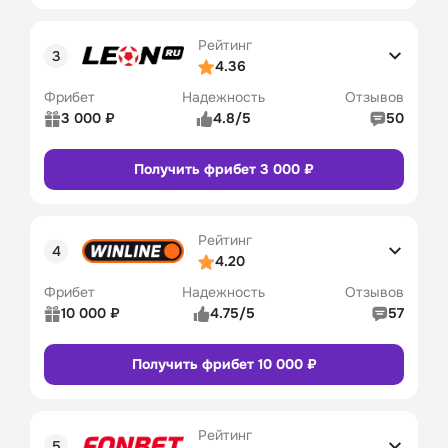
Коэффициенты
5/5
22
Линия в прематче
4/5
Рейтинг
Линия в лайве
Сайт
Приложение
5/5
4.36
Удобство платежей
4/5
Фрибет
Надежность
Отзывов
Служба поддержки
4/5
3 000 ₽
4.8/5
50
Бонусы и акции
5/5
Рейтинг 
5/5
Получить фрибет 3 000 ₽
пользователей
Промокод
Бонусы
Коэффициенты
5/5
42
Линия в прематче
5/5
Рейтинг
Линия в лайве
Сайт
Приложение
3/5
4.20
Удобство платежей
4/5
Фрибет
Надежность
Отзывов
Служба поддержки
5/5
10 000 ₽
4.75/5
57
Бонусы и акции
4/5
Рейтинг 
5/5
Получить фрибет 10 000 ₽
пользователей
Промокод
Бонусы
Коэффициенты
4/5
34
Линия в прематче
4/5
Рейтинг
Линия в лайве
Сайт
Приложение
4/5