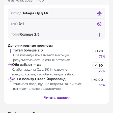
8 августа, 2026 · 14:00
Букмекеры для ставок на киберспорт
НБА
НБА
Baltbet
Букмекеры для профессиональных игроков
Единая Лига ВТБ
Единая Лига ВТБ
24Бет
Букмекеры для ставок на футбол
Евролига
Евролига
Победа Одд БК II
ИСХОД
WNBA
WNBA
3-1
Суперлига
Суперлига
СЧЁТ
Теннис
Теннис
больше 2.5
ТОТАЛ
US Open 2026 ATP
ATP
US Open 2026 WTA
WTA
Дополнительные прогнозы
Настольный теннис
Cincinnati ATP
Тотал больше 2.5
×1.70
Cincinnati WTA
Челленджер
Обе команды показывают высокую
75%
Настольный теннис
Лига Про
результативность в очных встречах.
Чемпионат мира
Setka Cup
Обе забьют — да
×1.90
Слабая защита Одд БК II позволяет
Волейбол
Кубок мира
70%
предположить, что обе команды забьют.
Чемпионат Европы
Лига Наций
3-1 в пользу Стаал Йорпеланд
×9.00
WTT Champions Yokohama, MS
Суперлига России
Учитывая предыдущие встречи, такой счёт
60%
Киберспорт
WTT Champions Yokohama, WS
выглядит вполне реалистично.
Europe Smash Sweden, WS
IEM Cologne
Читать далее
Europe Smash Sweden, MS
The International
Волейбол
Лига Наций