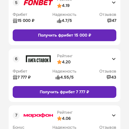
Линия в лайве
Сайт
Приложение
4/5
4.19
Удобство платежей
4/5
Фрибет
Надежность
Отзывов
Служба поддержки
4/5
15 000 ₽
4.7/5
47
Бонусы и акции
5/5
Рейтинг 
5/5
Получить фрибет 15 000 ₽
пользователей
Промокод
Бонусы
Коэффициенты
4/5
10
Линия в прематче
4/5
Рейтинг
Линия в лайве
Сайт
Приложение
4/5
4.20
Удобство платежей
4/5
Фрибет
Надежность
Отзывов
Служба поддержки
5/5
7 777 ₽
4.55/5
43
Бонусы и акции
4/5
Рейтинг 
5/5
Получить фрибет 7 777 ₽
пользователей
Промокод
Бонусы
Коэффициенты
4/5
10
Линия в прематче
4/5
Рейтинг
Сайт
Приложение
Линия в лайве
4/5
4.06
Удобство платежей
4/5
Бонус
Надежность
Отзывов