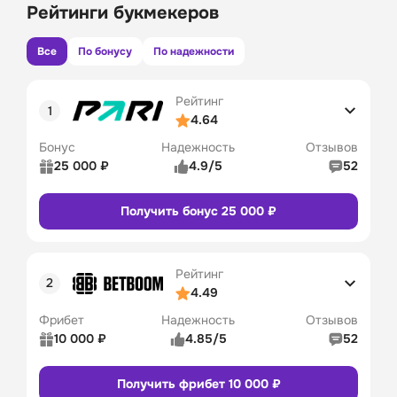
Рейтинги букмекеров
Все
По бонусу
По надежности
Рейтинг
4.64
Бонус
Надежность
Отзывов
25 000 ₽
4.9/5
52
Рейтинг 
5/5
Получить бонус 25 000 ₽
пользователей
Коэффициенты
5/5
Линия в прематче
4/5
Рейтинг
Линия в лайве
5/5
4.49
Удобство платежей
4/5
Фрибет
Надежность
Отзывов
Служба поддержки
5/5
10 000 ₽
4.85/5
52
Бонусы и акции
5/5
Рейтинг 
5/5
Получить фрибет 10 000 ₽
пользователей
Промокод
Бонусы