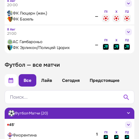
8 Авг
20:00
П1
X
П2
ФК Люцерн (жен.)
—
ФК Базель
8 Авг
21:00
П1
X
П2
АС Гамбароньо
—
ФК Эрликон/Полицей Цюрих
Футбол — все матчи
Все
Лайв
Сегодня
Предстоящие
Поиск...
Футбол
Матчи (20)
45'
П1
X
П2
1
Фиорентина