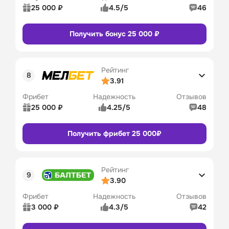
Служба поддержки
4/5
25 000 ₽
4.5/5
46
Бонусы и акции
5/5
Рейтинг 
5/5
Получить бонус 25 000 ₽
пользователей
Бонусы
17
Коэффициенты
4/5
Сайт
Приложение
Линия в прематче
4/5
Рейтинг
Линия в лайве
4/5
3.91
Удобство платежей
4/5
Фрибет
Надежность
Отзывов
Служба поддержки
4/5
25 000 ₽
4.25/5
48
Бонусы и акции
4/5
Рейтинг 
5/5
Получить фрибет 25 000₽
пользователей
Промокод
Бонусы
Коэффициенты
4/5
15
Линия в прематче
4/5
Рейтинг
Линия в лайве
Сайт
Приложение
3/5
3.90
Удобство платежей
4/5
Фрибет
Надежность
Отзывов
Служба поддержки
4/5
3 000 ₽
4.3/5
42
Бонусы и акции
4/5
Рейтинг 
5/5