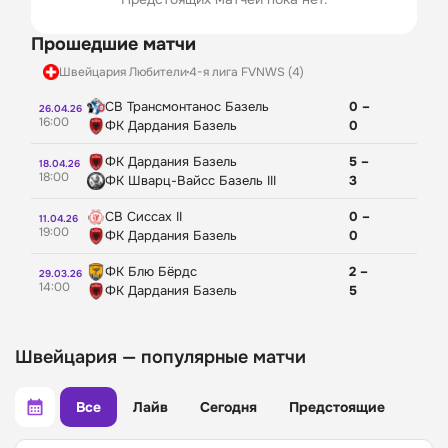
Лига Чемпионов
Зенит
Betcity
Тенниси
Теннис
Настольный теннис
Баскетбол
Лига Европы
Спортбет
Bettery
Балтбет
Футбол
Волейбол
Теннис
Прошедшие матчи
24bet
Zenit
Беттери
Киберспорт
Настольный теннис
Швейцария Любители
4-я лига FVNWS (4)
Рейтинги
Футбол
Спортбет
Зенит
Волейбол
Прочие категории
Лучшие букмекеры
РПЛ
24bet
Киберспорт
СВ Трансмонтанос Базель
0 –
26.04.26
16:00
ФК Дардания Базель
0
Приложения для iOS
Футбол
Легальные букмекерские конторы
Фрибеты
Лига чемпионов
Российские букмекеры
Фрибеты без депозита
АПЛ
РПЛ
Leon
ФК Дардания Базель
5 –
18.04.26
БК с мобильным приложением
Фрибет без отыгрыша
Серия А
Лига чемпионов
Zenit
18:00
ФК Шварц-Вайсс Базель III
3
Надежные букмекеры
Промокод без отыгрыша
Ла Лига
АПЛ
Лига Ставок
СВ Сиссах II
0 –
11.04.26
БК с гостевым демосчетом
Бонус за регистрацию без отыгрыша
Бундеслига
Серия А
Марафон
19:00
ФК Дардания Базель
0
БК с большими коэффициентами
Фрибеты сегодня
Лига Европы
Ла Лига
Melbet
БК с минимальными депозитами
Лучшие фрибеты
Лига конференций
Бундеслига
Pari
ФК Блю Бёрдс
2 –
29.03.26
14:00
Букмекеры для ставок на американский футбол
Фрибет новым игрокам
Лига наций
Лига Европы
Tennisi
ФК Дардания Базель
5
Букмекеры для ставок на бейсбол
Новые БК с фрибетом
Суперкубок УЕФА
Лига конференций
Fonbet
Хоккей
Хоккей
Букмекеры для ставок на гольф
Фрибет 3000
Betcity
Швейцария — популярные матчи
Букмекеры для ставок на автогонки
Акции букмекерских контор при регистрации
КХЛ
КХЛ
BetBoom
Букмекеры для ставок на чемпионаты мира и Европы
Промокоды букмекеров
НХЛ
НХЛ
Bettery
Букмекеры для ставок на дартс
Бездепозитные бонусы за регистрацию
АХЛ
АХЛ
Olimpbet
Все
Лайв
Сегодня
Предстоящие
Баскетбол
Баскетбол
Букмекеры для ставок на скачки
Бездепозитные бонусы букмекеров
Winline