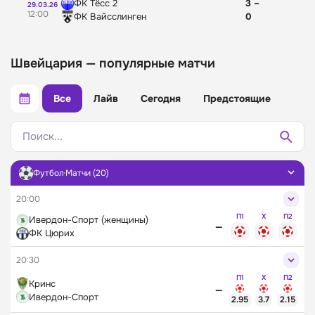
Букмекеры для ставок на киберспорт
НБА
НБА
Baltbet
ФК Тёсс 2
3 –
29.03.26
12:00
ФК Вайсслинген
0
Букмекеры для профессиональных игроков
Единая Лига ВТБ
Единая Лига ВТБ
24Бет
Букмекеры для ставок на футбол
Евролига
Евролига
WNBA
WNBA
Швейцария — популярные матчи
Суперлига
Суперлига
Теннис
Теннис
Все
Лайв
Сегодня
Предстоящие
US Open 2026 ATP
ATP
US Open 2026 WTA
WTA
Настольный теннис
Cincinnati ATP
Поиск...
Cincinnati WTA
Челленджер
Настольный теннис
Лига Про
Футбол
Матчи (20)
Чемпионат мира
Setka Cup
Волейбол
Кубок мира
20:00
Чемпионат Европы
Лига Наций
П1
X
П2
Ивердон-Спорт (женщины)
—
WTT Champions Yokohama, MS
Суперлига России
ФК Цюрих
Киберспорт
WTT Champions Yokohama, WS
20:30
Europe Smash Sweden, WS
IEM Cologne
Europe Smash Sweden, MS
The International
П1
X
П2
Кринс
—
Волейбол
Ивердон-Спорт
2.95
3.7
2.15
Лига Наций