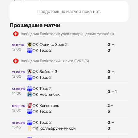
Лига Чемпионов
Зенит
Betcity
Тенниси
Теннис
Настольный теннис
Баскетбол
Лига Европы
Спортбет
Bettery
Балтбет
Футбол
Волейбол
Теннис
Предстоящих матчей пока нет.
24bet
Zenit
Беттери
Киберспорт
Настольный теннис
Прошедшие матчи
Рейтинги
Футбол
Спортбет
Зенит
Волейбол
Прочие категории
Лучшие букмекеры
РПЛ
24bet
Киберспорт
Швейцария Любители
Кубок товарищеских матчей (1)
Приложения для iOS
Футбол
Легальные букмекерские конторы
Фрибеты
Лига чемпионов
ФК Феникс Зеен 2
0 –
18.07.26
Российские букмекеры
Фрибеты без депозита
АПЛ
РПЛ
Leon
12:00
ФК Тёсс 2
0
БК с мобильным приложением
Фрибет без отыгрыша
Серия А
Лига чемпионов
Zenit
Надежные букмекеры
Промокод без отыгрыша
Ла Лига
АПЛ
Лига Ставок
Швейцария Любители
4-я лига FVRZ (5)
БК с гостевым демосчетом
Бонус за регистрацию без отыгрыша
Бундеслига
Серия А
Марафон
ФК Зойцах 3
0 –
21.06.26
БК с большими коэффициентами
Фрибеты сегодня
Лига Европы
Ла Лига
Melbet
12:00
ФК Тёсс 2
3
БК с минимальными депозитами
Лучшие фрибеты
Лига конференций
Бундеслига
Pari
ФК Тёсс 2
Букмекеры для ставок на американский футбол
Фрибет новым игрокам
Лига наций
Лига Европы
Tennisi
14.06.26
0 – 1
14:00
ФК Нефтенбах
Букмекеры для ставок на бейсбол
Новые БК с фрибетом
Суперкубок УЕФА
Лига конференций
Fonbet
Хоккей
Хоккей
Букмекеры для ставок на гольф
Фрибет 3000
Betcity
ФК Кемптталь
2 –
07.06.26
12:00
Букмекеры для ставок на автогонки
Акции букмекерских контор при регистрации
КХЛ
КХЛ
BetBoom
ФК Тёсс 2
5
Букмекеры для ставок на чемпионаты мира и Европы
Промокоды букмекеров
НХЛ
НХЛ
Bettery
ФК Тёсс 2
0 –
31.05.26
Букмекеры для ставок на дартс
Бездепозитные бонусы за регистрацию
АХЛ
АХЛ
Olimpbet
15:45
ФК Колльбрунн-Рикон
0
Баскетбол
Баскетбол
Букмекеры для ставок на скачки
Бездепозитные бонусы букмекеров
Winline