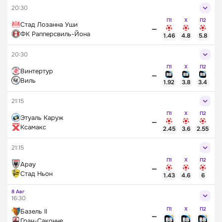
Чемпионат мира
20:30
Суперлига России
П1
X
П2
Стад Лозанна Уши
—
Чемпионат Европы
ФК Рапперсвиль-Йона
1.46
4.8
5.8
Киберспорт
IEM Cologne
20:30
The International
П1
X
П2
Винтертур
Esports World Cup Counter Strike
—
Виль
1.92
3.8
3.4
21:15
П1
X
П2
Этуаль Каруж
—
Ксамакс
2.45
3.6
2.55
21:15
П1
X
П2
Арау
—
Стад Ньон
1.43
4.6
6
8 Авг
16:30
П1
X
П2
Базель II
—
Гран-Саконне