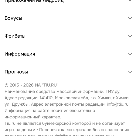
Приложения на Андроид
Пари
Бонусы
БетБум
Pari
Фрибеты
Леон
BetBoom
Лига Ставок
Пари
Информация
Leon
Мелбет
БетБум
Winline
Политика конфиденциальности
Прогнозы
Бетсити
Леон
Fonbet
Политика cookies
Марафон
© 2015 - 2026 ИА "TIU.RU"
Винлайн
Прогнозы на спорт
Марафон
Пользовательское соглашение
Наименование средства массовой информации: ТИУ.ру.
Фонбет
Фонбет
Футбол
Адрес редакции: 141410, Московская обл, г.о. Химки, г Химки,
Betcity
Согласие на обработку персональных данных
ул. Дружбы. Адрес электронной почты редакции: info@tiu.ru.
Винлайн
Марафон
Хоккей
Информация на сайте носит исключительно
Melbet
Контакты
информационный характер.
Бетсити
Баскетбол
Tiu.ru не является букмекерской конторой и не организует
Лига Ставок
Вакансии
игры на деньги • Перепечатка материалов без согласования
Мелбет
Теннис
допустима при наличии dofollow-ссылки на страницу-