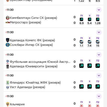
1
1.22
6
8.5
11:30
П1
X
П2
0
Кэмпбеллтаун Сити СК (резерв)
Метростарз (резерв)
0
6.9
5.4
1.28
11:30
П1
X
П2
0
Аделаида Кометс ФК (резерв)
Солсбери Интер СК (резерв)
0
1.1
7.4
15
11:30
П1
X
П2
0
Футбольная ассоциация Южной Австралии NTC
Аделаида Юниверсити (резерв)
0
11:30
П1
X
П2
0
Флиндерс Юнайтед ЖФК (резерв)
Уэст Аделаида (резерв)
0
11:30
П1
X
П2
0
Альмерия