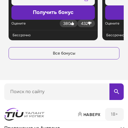
Получить бонус
П
380
432
Оцените
Оцените
Бессрочно
Бессрочно
Все бонусы
Поиск по матч-центру
18+
НАВЕРХ