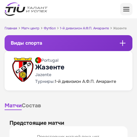
Главная
Матч центр
Футбол
1-й дивизион А.Ф.П. Амаранте
Жазенте
Популярные БК
Виды спорта
Пари
По букмекеру
БетБум
Леон
Pari
Portugal
Приложения для Android
Винлайн
BetBoom
Жазенте
Фонбет
Leon
Пари
Jazente
Виды спорта
Марафон
Winline
БетБум
Турниры:
1-й дивизион А.Ф.П. Амаранте
Бетсити
Fonbet
Леон
Баскетбол
Статьи о БК
Мелбет
Лига Ставок
Винлайн
Киберспорт
Winline
Лига Ставок
Марафон
Фонбет
Теннис
Матчи
Состав
База знаний
По видам спорта
Олимпбет
Бет-М
Марафон
Хоккей
Виды ставок
Тенниси
Baltbet
Бетсити
Футбол
Футбол
Футбол
По видам спорта
Основы ставок
Балтбет
Melbet
Мелбет
Хоккей
Предстоящие матчи
Евролига
Сервисы
Бет-М
Olimpbet
Лига Ставок
Баскетбол
Футбол
Виды спорта
Кубок России
Беттери
Tennisi
Олимпбет
Теннис
Хоккей
Предстоящих матчей пока нет.