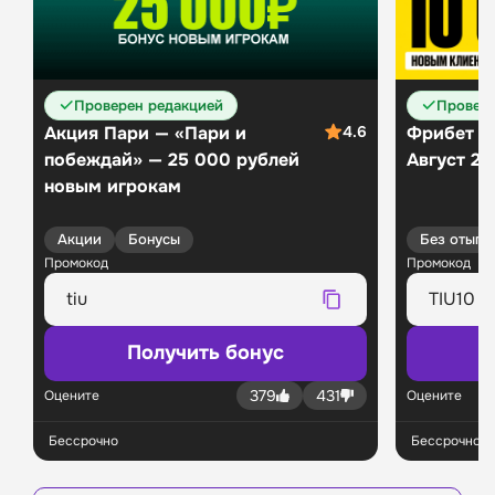
Сайт
Приложение
Проверен редакцией
Провере
Акция Пари — «Пари и
4.6
Фрибет Б
побеждай» — 25 000 рублей
Август 20
новым игрокам
Акции
Бонусы
Без отыгр
Промокод
Промокод
Получить бонус
П
379
431
Оцените
Оцените
Бессрочно
Бессрочно