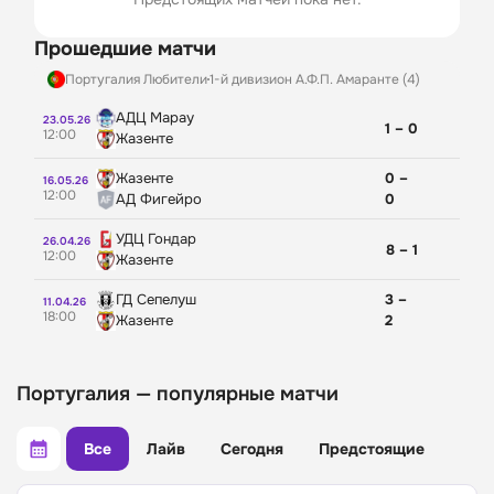
Лига Чемпионов
Зенит
Betcity
Тенниси
Теннис
Настольный теннис
Баскетбол
Лига Европы
Спортбет
Bettery
Балтбет
Футбол
Волейбол
Теннис
Прошедшие матчи
24bet
Zenit
Беттери
Киберспорт
Настольный теннис
Португалия Любители
1-й дивизион А.Ф.П. Амаранте (4)
Рейтинги
Футбол
Спортбет
Зенит
Волейбол
Прочие категории
Лучшие букмекеры
РПЛ
24bet
Киберспорт
АДЦ Марау
23.05.26
1 – 0
12:00
Жазенте
Приложения для iOS
Футбол
Легальные букмекерские конторы
Фрибеты
Лига чемпионов
Российские букмекеры
Фрибеты без депозита
АПЛ
РПЛ
Leon
Жазенте
0 –
16.05.26
БК с мобильным приложением
Фрибет без отыгрыша
Серия А
Лига чемпионов
Zenit
12:00
АД Фигейро
0
Надежные букмекеры
Промокод без отыгрыша
Ла Лига
АПЛ
Лига Ставок
УДЦ Гондар
26.04.26
БК с гостевым демосчетом
Бонус за регистрацию без отыгрыша
Бундеслига
Серия А
Марафон
8 – 1
12:00
Жазенте
БК с большими коэффициентами
Фрибеты сегодня
Лига Европы
Ла Лига
Melbet
БК с минимальными депозитами
Лучшие фрибеты
Лига конференций
Бундеслига
Pari
ГД Сепелуш
3 –
11.04.26
18:00
Букмекеры для ставок на американский футбол
Фрибет новым игрокам
Лига наций
Лига Европы
Tennisi
Жазенте
2
Букмекеры для ставок на бейсбол
Новые БК с фрибетом
Суперкубок УЕФА
Лига конференций
Fonbet
Хоккей
Хоккей
Букмекеры для ставок на гольф
Фрибет 3000
Betcity
Португалия — популярные матчи
Букмекеры для ставок на автогонки
Акции букмекерских контор при регистрации
КХЛ
КХЛ
BetBoom
Букмекеры для ставок на чемпионаты мира и Европы
Промокоды букмекеров
НХЛ
НХЛ
Bettery
Букмекеры для ставок на дартс
Бездепозитные бонусы за регистрацию
АХЛ
АХЛ
Olimpbet
Все
Лайв
Сегодня
Предстоящие
Баскетбол
Баскетбол
Букмекеры для ставок на скачки
Бездепозитные бонусы букмекеров
Winline