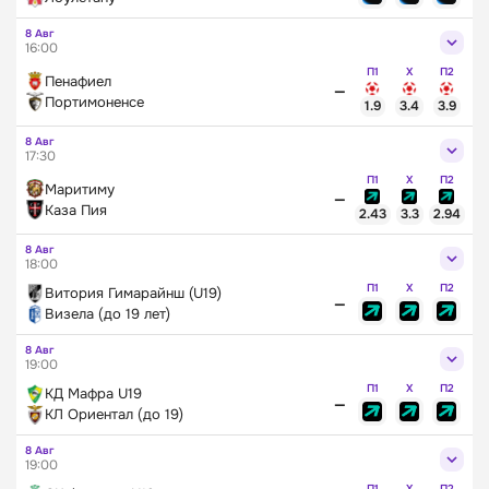
Чемпионат мира
8 Авг
Суперлига России
16:00
Чемпионат Европы
П1
X
П2
Пенафиел
Киберспорт
—
Портимоненсе
1.9
3.4
3.9
IEM Cologne
The International
8 Авг
17:30
Esports World Cup Counter Strike
П1
X
П2
Маритиму
—
Каза Пия
2.43
3.3
2.94
8 Авг
18:00
П1
X
П2
Витория Гимарайнш (U19)
—
Визела (до 19 лет)
8 Авг
19:00
П1
X
П2
КД Мафра U19
—
КЛ Ориентал (до 19)
8 Авг
19:00
П1
X
П2