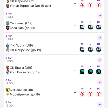
СК Фаренсе U19
—
Униан Торренси (до 19 лет)
8 Авг
19:00
П1
X
П2
Спортинг (U19)
—
Каса Пиа (до 19)
8 Авг
19:00
П1
X
П2
ФК Порту (U19)
—
КД Фейренсе (до 19)
8 Авг
19:00
П1
X
П2
СК Брага (U19)
—
Жил Висенте (до 19)
8 Авг
19:00
П1
X
П2
Фамаликан U19
—
Морейренсе (до 19)
8 Авг
19:00