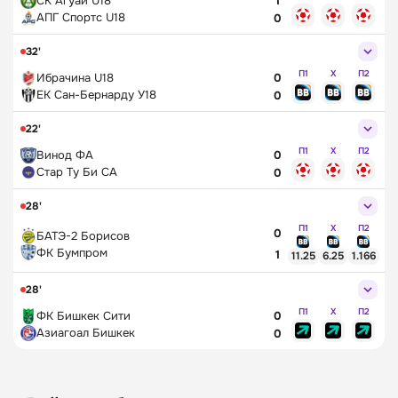
1
СК Агуаи U18
АПГ Спортс U18
0
32'
П1
X
П2
0
Ибрачина U18
ЕК Сан-Бернарду У18
0
22'
П1
X
П2
0
Винод ФА
Стар Ту Би СА
0
28'
П1
X
П2
0
БАТЭ-2 Борисов
ФК Бумпром
1
11.25
6.25
1.166
28'
П1
X
П2
0
ФК Бишкек Сити
Азиагоал Бишкек
0