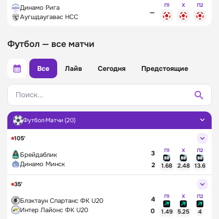
П1
X
П2
Динамо Рига
—
Аугшдаугавас НСС
Футбол — все матчи
Все
Лайв
Сегодня
Предстоящие
Поиск...
Футбол
Матчи (20)
105'
П1
X
П2
3
Брейдаблик
Динамо Минск
2
1.68
2.48
13.6
35'
П1
X
П2
4
Блэктаун Спартанс ФК U20
Интер Лайонс ФК U20
0
1.49
5.25
4