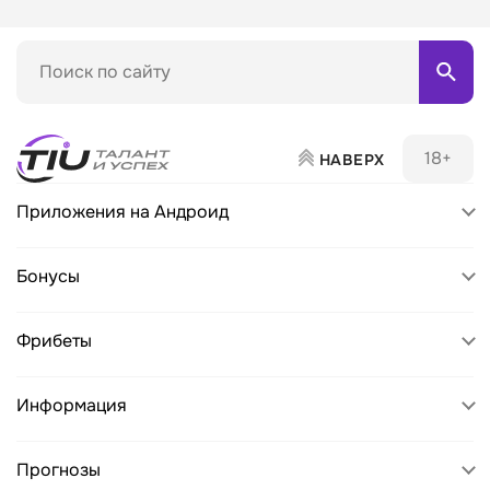
Поиск по матч-центру
18+
НАВЕРХ
Приложения на Андроид
Пари
Бонусы
БетБум
Pari
Фрибеты
Леон
BetBoom
Лига Ставок
Пари
Информация
Leon
Мелбет
БетБум
Winline
Политика конфиденциальности
Прогнозы
Бетсити
Леон