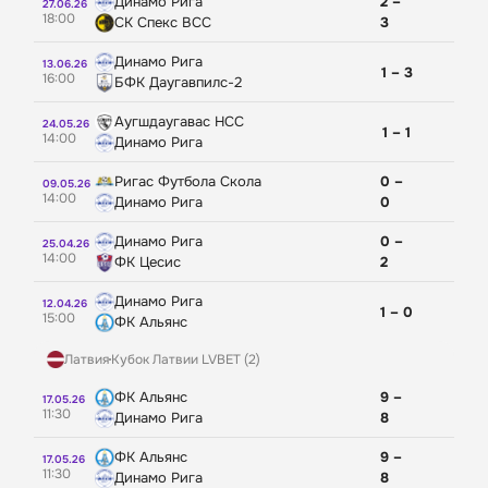
Динамо Рига
2 –
27.06.26
Чемпионат мира
18:00
СК Спекс ВСС
3
Суперлига России
Динамо Рига
13.06.26
Чемпионат Европы
1 – 3
16:00
БФК Даугавпилс-2
Киберспорт
IEM Cologne
Аугшдаугавас НСС
24.05.26
1 – 1
14:00
The International
Динамо Рига
Esports World Cup Counter Strike
Ригас Футбола Скола
0 –
09.05.26
14:00
Динамо Рига
0
Динамо Рига
0 –
25.04.26
14:00
ФК Цесис
2
Динамо Рига
12.04.26
1 – 0
15:00
ФК Альянс
Латвия
Кубок Латвии LVBET (2)
ФК Альянс
9 –
17.05.26
11:30
Динамо Рига
8
ФК Альянс
9 –
17.05.26
11:30
Динамо Рига
8