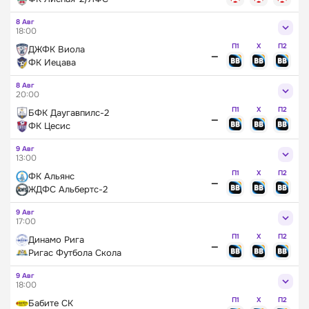
8 Авг
18:00
П1
X
П2
ДЖФК Виола
—
ФК Иецава
8 Авг
20:00
П1
X
П2
БФК Даугавпилс-2
—
ФК Цесис
9 Авг
13:00
П1
X
П2
ФК Альянс
—
ЖДФС Альбертс-2
9 Авг
17:00
П1
X
П2
Динамо Рига
—
Ригас Футбола Скола
9 Авг
18:00
П1
X
П2
Бабите СК