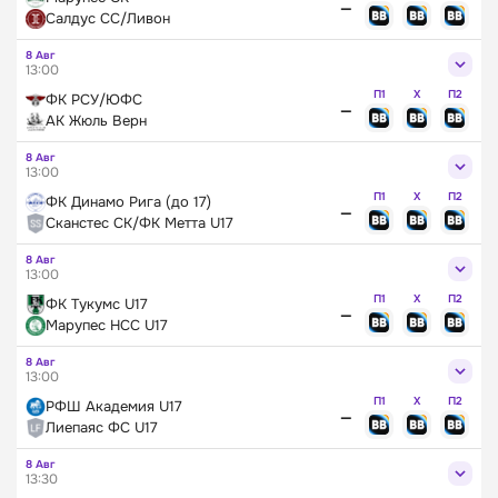
—
Салдус СС/Ливон
8 Авг
13:00
П1
X
П2
ФК РСУ/ЮФС
—
АК Жюль Верн
8 Авг
13:00
П1
X
П2
ФК Динамо Рига (до 17)
—
Сканстес СК/ФК Метта U17
8 Авг
13:00
П1
X
П2
ФК Тукумс U17
—
Марупес НСС U17
8 Авг
13:00
П1
X
П2
РФШ Академия U17
—
Лиепаяс ФС U17
8 Авг
13:30