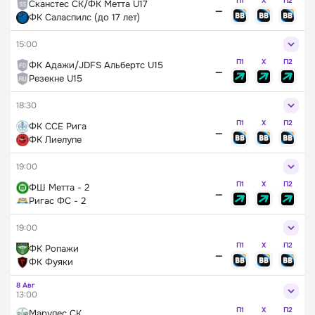
П1
X
П2
Сканстес СК/ФК Метта U17
—
ФК Саласпилс (до 17 лет)
15:00
П1
X
П2
ФК Адажи/JDFS Альбертс U15
—
Резекне U15
18:30
П1
X
П2
ФК ССЕ Рига
—
ФК Лиелупе
19:00
П1
X
П2
ФШ Метта - 2
—
Ригас ФС - 2
19:00
П1
X
П2
ФК Ропажи
—
ФК Фуяки
8 Авг
13:00
П1
X
П2
Марупес СК