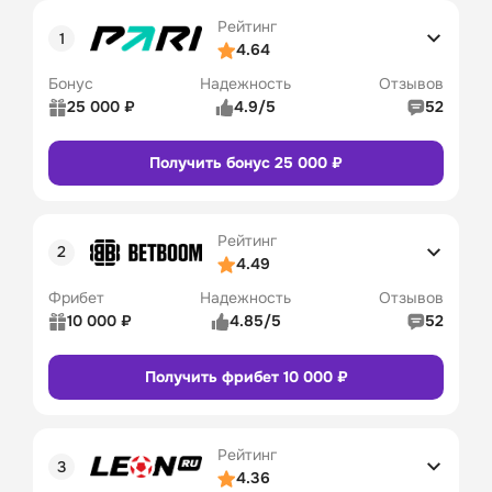
Рейтинг
4.64
Бонус
Надежность
Отзывов
25 000 ₽
4.9/5
52
Рейтинг 
5/5
Получить бонус 25 000 ₽
пользователей
Коэффициенты
5/5
Линия в прематче
4/5
Рейтинг
Линия в лайве
5/5
4.49
Удобство платежей
4/5
Фрибет
Надежность
Отзывов
Служба поддержки
5/5
10 000 ₽
4.85/5
52
Бонусы и акции
5/5
Рейтинг 
5/5
Получить фрибет 10 000 ₽
пользователей
Промокод
Бонусы
Коэффициенты
5/5
22
Линия в прематче
4/5
Рейтинг
Линия в лайве
Сайт
Приложение
5/5
4.36