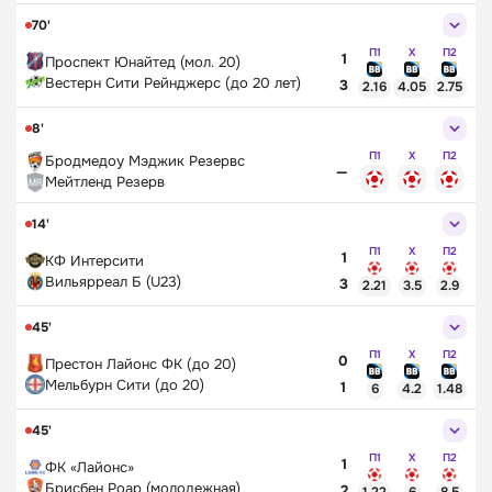
70'
П1
X
П2
1
Проспект Юнайтед (мол. 20)
Вестерн Сити Рейнджерс (до 20 лет)
3
2.16
4.05
2.75
8'
П1
X
П2
Бродмедоу Мэджик Резервс
—
Мейтленд Резерв
14'
П1
X
П2
1
КФ Интерсити
Вильярреал Б (U23)
3
2.21
3.5
2.9
45'
П1
X
П2
0
Престон Лайонс ФК (до 20)
Мельбурн Сити (до 20)
1
6
4.2
1.48
45'
П1
X
П2
1
ФК «Лайонс»
Брисбен Роар (молодежная)
2