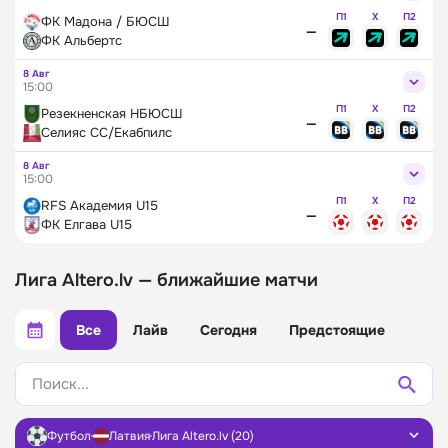
П1
X
П2
ФК Мадона / БЮСШ
—
ФК Альбертс
8 Авг
15:00
П1
X
П2
Резекненская НБЮСШ
—
Селияс СС/Екабпилс
8 Авг
15:00
П1
X
П2
RFS Академия U15
—
ФК Елгава U15
Лига Altero.lv — ближайшие матчи
Все
Лайв
Сегодня
Предстоящие
Поиск...
Футбол
Латвия
Лига Altero.lv (20)