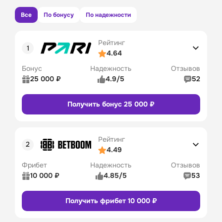
Все
По бонусу
По надежности
Рейтинг
4.64
Бонус
Надежность
Отзывов
25 000 ₽
4.9/5
52
Рейтинг 
5/5
Получить бонус 25 000 ₽
пользователей
Коэффициенты
5/5
Линия в прематче
4/5
Рейтинг
Линия в лайве
5/5
4.49
Удобство платежей
4/5
Фрибет
Надежность
Отзывов
Служба поддержки
5/5
10 000 ₽
4.85/5
53
Бонусы и акции
5/5
Рейтинг 
5/5
Получить фрибет 10 000 ₽
пользователей
Промокод
Бонусы
Коэффициенты
5/5
22