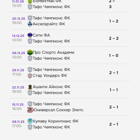
Букмекеры для ставок на киберспорт
НБА
НБА
Baltbet
Боменгман ФК
2 –
11.01.26
13:00
Тафо Чемпионс ФК
3
Букмекеры для профессиональных игроков
Единая Лига ВТБ
Единая Лига ВТБ
24Бет
Букмекеры для ставок на футбол
Евролига
Евролига
Тафо Чемпионс ФК
20.12.25
1 – 2
WNBA
WNBA
19:00
Акселэрэйтс ФК
Суперлига
Суперлига
Сити ФА
Теннис
Теннис
13.12.25
2 – 2
13:00
Тафо Чемпионс ФК
US Open 2026 ATP
ATP
US Open 2026 WTA
WTA
Про Спортс Академи
06.12.25
1 – 0
13:00
Настольный теннис
Cincinnati ATP
Тафо Чемпионс ФК
Cincinnati WTA
Челленджер
Тафо Чемпионс ФК
29.11.25
Настольный теннис
2 – 1
Лига Про
17:00
Стар Уондерз ФК
Чемпионат мира
Setka Cup
Волейбол
Ашанти Айконс ФК
Кубок мира
22.11.25
1 – 1
19:00
Тафо Чемпионс ФК
Чемпионат Европы
Лига Наций
WTT Champions Yokohama, MS
Суперлига России
Тафо Чемпионс ФК
15.11.25
2 – 1
Киберспорт
WTT Champions Yokohama, WS
15:00
Юниверсал Соккер Элитс
Europe Smash Sweden, WS
IEM Cologne
Кумаву Коринтианс ФК
08.11.25
Europe Smash Sweden, MS
The International
2 – 1
17:00
Тафо Чемпионс ФК
Волейбол
Лига Наций