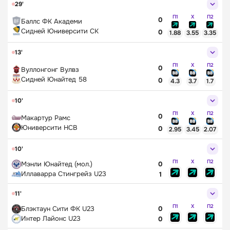
29'
П1
X
П2
0
Баллс ФК Академи
Сидней Юниверсити СК
0
1.88
3.55
3.35
13'
П1
X
П2
0
Вуллонгонг Вулвз
Сидней Юнайтед 58
0
4.3
3.7
1.7
10'
П1
X
П2
0
Макартур Рамс
Юниверсити НСВ
0
2.95
3.45
2.07
10'
П1
X
П2
0
Мэнли Юнайтед (мол.)
Иллаварра Стингрейз U23
1
11'
П1
X
П2
0
Блэктаун Сити ФК U23
Интер Лайонс U23
0