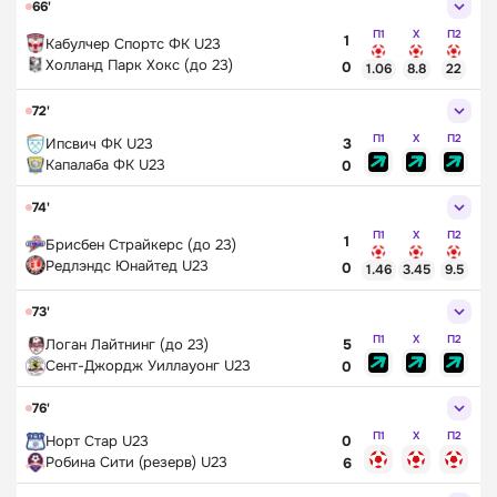
66'
П1
X
П2
1
Кабулчер Спортс ФК U23
Холланд Парк Хокс (до 23)
0
1.06
8.8
22
72'
П1
X
П2
3
Ипсвич ФК U23
Капалаба ФК U23
0
74'
П1
X
П2
1
Брисбен Страйкерс (до 23)
Редлэндс Юнайтед U23
0
1.46
3.45
9.5
73'
П1
X
П2
5
Логан Лайтнинг (до 23)
Сент-Джордж Уиллауонг U23
0
76'
П1
X
П2
0
Норт Стар U23
Робина Сити (резерв) U23
6