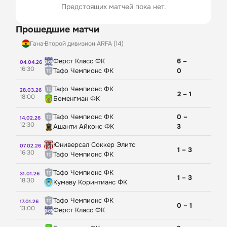
Предстоящих матчей пока нет.
Лига Чемпионов
Зенит
Betcity
Тенниси
Теннис
Настольный теннис
Баскетбол
Лига Европы
Спортбет
Bettery
Балтбет
Футбол
Волейбол
Теннис
Прошедшие матчи
24bet
Zenit
Беттери
Киберспорт
Настольный теннис
Рейтинги
Футбол
Спортбет
Зенит
Волейбол
Гана
Второй дивизион ARFA (14)
Прочие категории
Лучшие букмекеры
РПЛ
24bet
Киберспорт
Ферст Класс ФК
6 –
04.04.26
Приложения для iOS
Футбол
Легальные букмекерские конторы
Фрибеты
Лига чемпионов
16:30
Тафо Чемпионс ФК
0
Российские букмекеры
Фрибеты без депозита
АПЛ
РПЛ
Leon
БК с мобильным приложением
Фрибет без отыгрыша
Серия А
Лига чемпионов
Zenit
Тафо Чемпионс ФК
28.03.26
2 – 1
18:00
Боменгман ФК
Надежные букмекеры
Промокод без отыгрыша
Ла Лига
АПЛ
Лига Ставок
БК с гостевым демосчетом
Бонус за регистрацию без отыгрыша
Бундеслига
Серия А
Марафон
Тафо Чемпионс ФК
0 –
14.02.26
БК с большими коэффициентами
Фрибеты сегодня
Лига Европы
Ла Лига
Melbet
12:30
Ашанти Айконс ФК
3
БК с минимальными депозитами
Лучшие фрибеты
Лига конференций
Бундеслига
Pari
Юниверсал Соккер Элитс
07.02.26
Букмекеры для ставок на американский футбол
Фрибет новым игрокам
Лига наций
Лига Европы
Tennisi
1 – 3
16:30
Тафо Чемпионс ФК
Букмекеры для ставок на бейсбол
Новые БК с фрибетом
Суперкубок УЕФА
Лига конференций
Fonbet
Хоккей
Хоккей
Букмекеры для ставок на гольф
Фрибет 3000
Betcity
Тафо Чемпионс ФК
31.01.26
1 – 3
18:30
Букмекеры для ставок на автогонки
Акции букмекерских контор при регистрации
КХЛ
КХЛ
BetBoom
Кумаву Коринтианс ФК
Букмекеры для ставок на чемпионаты мира и Европы
Промокоды букмекеров
НХЛ
НХЛ
Bettery
Тафо Чемпионс ФК
17.01.26
Букмекеры для ставок на дартс
Бездепозитные бонусы за регистрацию
АХЛ
АХЛ
Olimpbet
0 – 1
13:00
Ферст Класс ФК
Баскетбол
Баскетбол
Букмекеры для ставок на скачки
Бездепозитные бонусы букмекеров
Winline