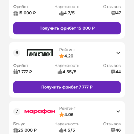
Удобство платежей
4/5
Фрибет
Надежность
Отзывов
Служба поддержки
4/5
15 000 ₽
4.7/5
47
Бонусы и акции
5/5
Рейтинг 
5/5
Получить фрибет 15 000 ₽
пользователей
Промокод
Бонусы
Коэффициенты
4/5
10
Линия в прематче
4/5
Рейтинг
Линия в лайве
Сайт
Приложение
4/5
4.20
Удобство платежей
4/5
Фрибет
Надежность
Отзывов
Служба поддержки
5/5
7 777 ₽
4.55/5
44
Бонусы и акции
4/5
Рейтинг 
5/5
Получить фрибет 7 777 ₽
пользователей
Промокод
Бонусы
Коэффициенты
4/5
10
Линия в прематче
4/5
Рейтинг
Сайт
Приложение
Линия в лайве
4/5
4.06
Удобство платежей
4/5
Бонус
Надежность
Отзывов
Служба поддержки
4/5
25 000 ₽
4.5/5
46
Бонусы и акции
5/5