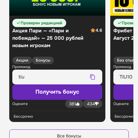
Сайт
Приложение
Проверен редакцией
Провере
Акция Пари — «Пари и
4.6
Фрибет Б
побеждай» — 25 000 рублей
Август 20
новым игрокам
Акции
Бонусы
Без отыгр
Промокод
Промокод
Получить бонус
П
381
434
Оцените
Оцените
Бессрочно
Бессрочно
Все бонусы