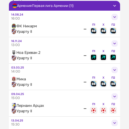
Лига Чемпионов
Зенит
Betcity
Тенниси
Теннис
Настольный теннис
Баскетбол
Армения
Первая лига Армении (11)
Лига Европы
Спортбет
Bettery
Балтбет
Футбол
Волейбол
Теннис
14.08.24
24bet
Zenit
Беттери
Киберспорт
Настольный теннис
16:00
Рейтинги
Футбол
Спортбет
Зенит
Волейбол
П1
X
П2
ФК Никарм
—
Прочие категории
Лучшие букмекеры
РПЛ
24bet
Киберспорт
Урарту II
Приложения для iOS
Футбол
Легальные букмекерские конторы
Фрибеты
Лига чемпионов
16.11.24
Российские букмекеры
Фрибеты без депозита
АПЛ
РПЛ
Leon
13:00
БК с мобильным приложением
Фрибет без отыгрыша
Серия А
Лига чемпионов
Zenit
П1
X
П2
Ноа Ереван 2
—
Надежные букмекеры
Промокод без отыгрыша
Ла Лига
АПЛ
Лига Ставок
Урарту II
БК с гостевым демосчетом
Бонус за регистрацию без отыгрыша
Бундеслига
Серия А
Марафон
03.03.25
БК с большими коэффициентами
Фрибеты сегодня
Лига Европы
Ла Лига
Melbet
14:00
БК с минимальными депозитами
Лучшие фрибеты
Лига конференций
Бундеслига
Pari
П1
X
П2
Мика
—
Букмекеры для ставок на американский футбол
Фрибет новым игрокам
Лига наций
Лига Европы
Tennisi
Урарту II
Букмекеры для ставок на бейсбол
Новые БК с фрибетом
Суперкубок УЕФА
Лига конференций
Fonbet
09.04.25
Хоккей
Хоккей
Букмекеры для ставок на гольф
Фрибет 3000
Betcity
15:00
Букмекеры для ставок на автогонки
Акции букмекерских контор при регистрации
КХЛ
КХЛ
BetBoom
П1
X
П2
Лернаин Арцах
—
Букмекеры для ставок на чемпионаты мира и Европы
Промокоды букмекеров
НХЛ
НХЛ
Bettery
Урарту II
Букмекеры для ставок на дартс
Бездепозитные бонусы за регистрацию
АХЛ
АХЛ
Olimpbet
13.04.25
Баскетбол
Баскетбол
Букмекеры для ставок на скачки
Бездепозитные бонусы букмекеров
Winline
15:30