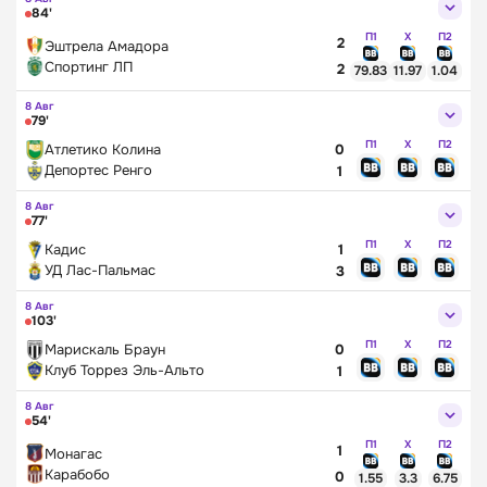
84'
П1
X
П2
2
Эштрела Амадора
Спортинг ЛП
2
79.83
11.97
1.04
8 Авг
79'
П1
X
П2
0
Атлетико Колина
Депортес Ренго
1
8 Авг
77'
П1
X
П2
1
Кадис
УД Лас-Пальмас
3
8 Авг
103'
П1
X
П2
0
Марискаль Браун
Клуб Торрез Эль-Альто
1
8 Авг
54'
П1
X
П2
1
Монагас
Карабобо
0
1.55
3.3
6.75