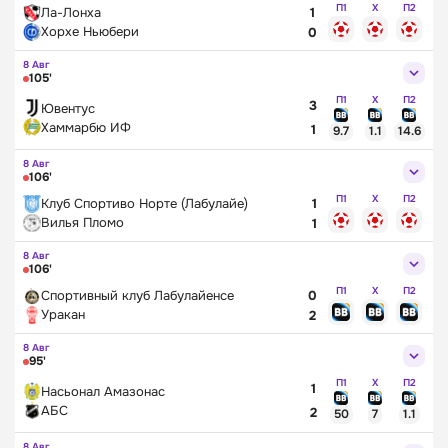
П1
X
П2
1
Ла-Лонха
Хорхе Ньюбери
0
8 Авг
105'
П1
X
П2
3
Ювентус
Хаммарбю ИФ
1
9.7
1.1
14.6
8 Авг
106'
П1
X
П2
1
Клуб Спортиво Норте (Лабулайе)
Вилья Пломо
1
8 Авг
106'
П1
X
П2
0
Спортивный клуб Лабулайенсе
Уракан
2
8 Авг
95'
П1
X
П2
1
Насьонал Амазонас
АБС
2
50
7
1.1
8 Авг