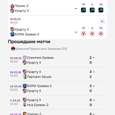
Чемпионат мира
П1
X
П2
Пюник-2
—
Суперлига России
Урарту II
Чемпионат Европы
19.08.26
Киберспорт
18:00
IEM Cologne
П1
X
П2
Урарту II
—
The International
БКМА Ереван II
Esports World Cup Counter Strike
Прошедшие матчи
Армения
Первая лига Армении (55)
Олимпия Ереван
2 –
03.08.26
16:00
Урарту II
0
Урарту II
3 –
26.05.26
15:00
Лернаин Арцах
2
БКМА Ереван II
3 –
20.05.26
15:00
Урарту II
0
Урарту II
0 –
11.05.26
14:30
Ноа Ереван 2
0
Ширак-2
5 –
06.05.26