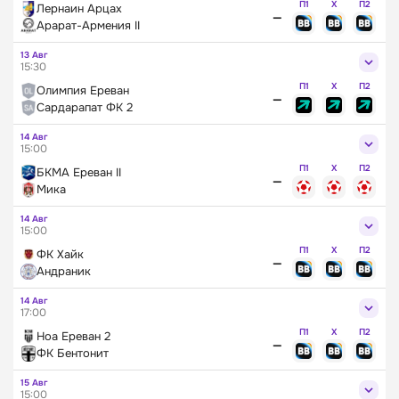
П1
X
П2
Лернаин Арцах
—
Арарат-Армения II
13 Авг
15:30
П1
X
П2
Олимпия Ереван
—
Сардарапат ФК 2
14 Авг
15:00
П1
X
П2
БКМА Ереван II
—
Мика
14 Авг
15:00
П1
X
П2
ФК Хайк
—
Андраник
14 Авг
17:00
П1
X
П2
Ноа Ереван 2
—
ФК Бентонит
15 Авг
15:00