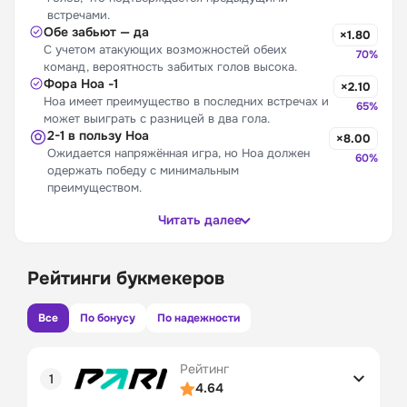
встречами.
Обе забьют — да
×1.80
С учетом атакующих возможностей обеих
70%
команд, вероятность забитых голов высока.
Фора Ноа -1
×2.10
Ноа имеет преимущество в последних встречах и
65%
может выиграть с разницей в два гола.
2-1 в пользу Ноа
×8.00
Ожидается напряжённая игра, но Ноа должен
60%
одержать победу с минимальным
преимуществом.
Читать далее
Рейтинги букмекеров
Все
По бонусу
По надежности
Рейтинг
4.64