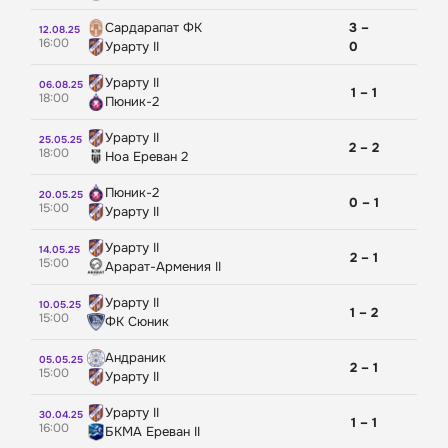
Сардарапат ФК
3 –
12.08.25
16:00
Урарту II
0
Урарту II
06.08.25
1 – 1
18:00
Пюник-2
Урарту II
25.05.25
2 – 2
18:00
Ноа Ереван 2
Пюник-2
20.05.25
0 – 1
15:00
Урарту II
Урарту II
14.05.25
2 – 1
15:00
Арарат-Армения II
Урарту II
10.05.25
1 – 2
15:00
ФК Сюник
Андраник
05.05.25
2 – 1
15:00
Урарту II
Урарту II
30.04.25
1 – 1
16:00
БКМА Ереван II