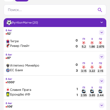
Поиск...
Футбол
Матчи (20)
8 Авг
52'
П1
X
П2
0
Тигре
Ривер Плейт
0
5.2
1.86
2.875
8 Авг
97'
П1
X
П2
0
Атлетико Минейро
ЕС Баия
3
3.15
3.22
2.15
8 Авг
1000'
П1
X
П2
1
Славия Прага
Брондбю ИФ
1
2.55
3.65
2.44
8 Авг
106'