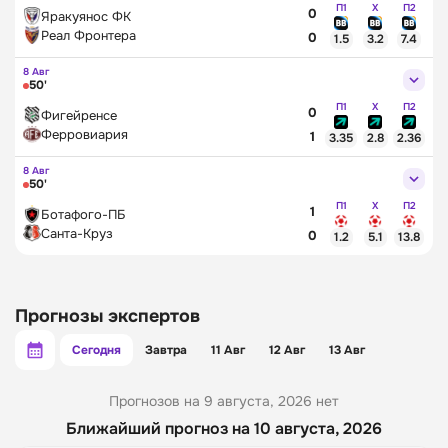
П1
X
П2
0
Яракуянос ФК
Реал Фронтера
0
1.5
3.2
7.4
8 Авг
50'
П1
X
П2
0
Фигейренсе
Ферровиария
1
3.35
2.8
2.36
8 Авг
50'
П1
X
П2
1
Ботафого-ПБ
Санта-Круз
0
1.2
5.1
13.8
Прогнозы экспертов
Сегодня
Завтра
11 Авг
12 Авг
13 Авг
Прогнозов на 9 августа, 2026 нет
Ближайший прогноз на 10 августа, 2026