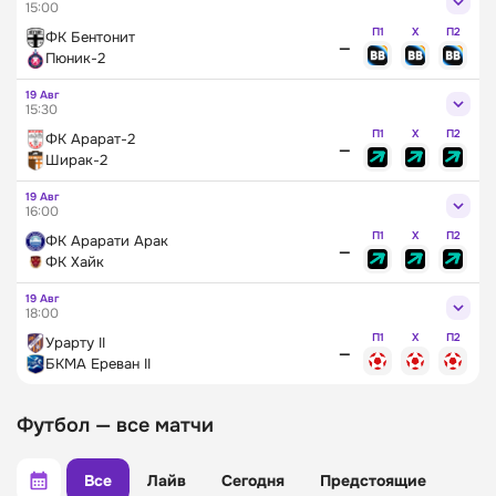
15:00
П1
X
П2
ФК Бентонит
—
Пюник-2
19 Авг
15:30
П1
X
П2
ФК Арарат-2
—
Ширак-2
19 Авг
16:00
П1
X
П2
ФК Арарати Арак
—
ФК Хайк
19 Авг
18:00
П1
X
П2
Урарту II
—
БКМА Ереван II
Футбол — все матчи
Все
Лайв
Сегодня
Предстоящие