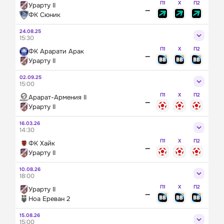
Букмекеры для ставок на киберспорт
НБА
НБА
Baltbet
П1
X
П2
Урарту II
—
Букмекеры для профессиональных игроков
Единая Лига ВТБ
Единая Лига ВТБ
24Бет
ФК Сюник
Букмекеры для ставок на футбол
Евролига
Евролига
24.08.25
WNBA
WNBA
15:30
Суперлига
Суперлига
П1
X
П2
ФК Арарати Арак
—
Теннис
Теннис
Урарту II
US Open 2026 ATP
ATP
02.09.25
US Open 2026 WTA
WTA
15:00
Настольный теннис
Cincinnati ATP
П1
X
П2
Арарат-Армения II
—
Cincinnati WTA
Челленджер
Урарту II
Настольный теннис
Лига Про
16.03.26
Чемпионат мира
Setka Cup
14:30
Волейбол
Кубок мира
П1
X
П2
ФК Хайк
—
Чемпионат Европы
Лига Наций
Урарту II
WTT Champions Yokohama, MS
Суперлига России
10.08.26
Киберспорт
WTT Champions Yokohama, WS
18:00
Europe Smash Sweden, WS
IEM Cologne
П1
X
П2
Урарту II
—
Europe Smash Sweden, MS
The International
Ноа Ереван 2
Волейбол
15.08.26
Лига Наций
15:00