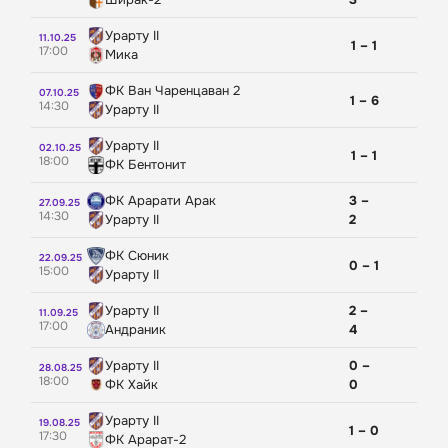
Урарту II
11.10.25
1 – 1
17:00
Мика
ФК Ван Чаренцаван 2
07.10.25
1 – 6
14:30
Урарту II
Урарту II
02.10.25
1 – 1
18:00
ФК Бентонит
ФК Арарати Арак
3 –
27.09.25
14:30
Урарту II
2
ФК Сюник
22.09.25
0 – 1
15:00
Урарту II
Урарту II
2 –
11.09.25
17:00
Андраник
4
Урарту II
0 –
28.08.25
18:00
ФК Хайк
0
Урарту II
19.08.25
1 – 0
17:30
ФК Арарат-2