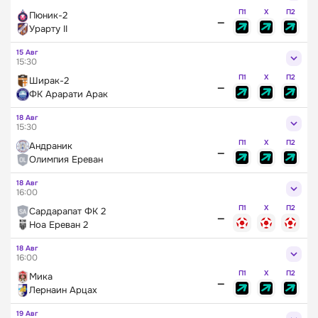
П1
X
П2
Пюник-2
—
Урарту II
15 Авг
15:30
П1
X
П2
Ширак-2
—
ФК Арарати Арак
18 Авг
15:30
П1
X
П2
Андраник
—
Олимпия Ереван
18 Авг
16:00
П1
X
П2
Сардарапат ФК 2
—
Ноа Ереван 2
18 Авг
16:00
П1
X
П2
Мика
—
Лернаин Арцах
19 Авг