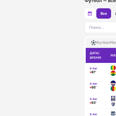
Футбол — все
Все
Поиск...
Футбол
Мат
ДАТА/
МА
ВРЕМЯ
6 Авг
87'
6 Авг
95'
6 Авг
93'
6 Авг