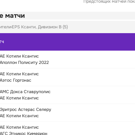
Предстоящих матчей пока
е матчи
ители
EPS Ксанти, Дивизион B (5)
ТЧ
АЕ Котили Ксантис
Аполлон Полиситу 2022
АЕ Котили Ксантис
Аэтос Горгонас
АМС Докса Ставруполис
АЕ Котили Ксантис
Эритрос Астерас Селеру
АЕ Котили Ксантис
АЕ Котили Ксантис
АГС Этникос Кимерион