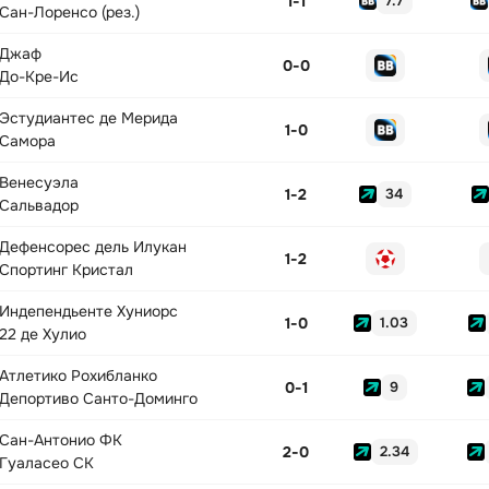
1
-
1
7.7
Сан-Лоренсо (рез.)
Джаф
0
-
0
До-Кре-Ис
Эстудиантес де Мерида
1
-
0
Самора
Венесуэла
1
-
2
34
Сальвадор
Дефенсорес дель Илукан
1
-
2
Спортинг Кристал
Индепендьенте Хуниорс
1
-
0
1.03
22 де Хулио
Атлетико Рохибланко
0
-
1
9
Депортиво Санто-Доминго
Сан-Антонио ФК
2
-
0
2.34
Гуаласео СК