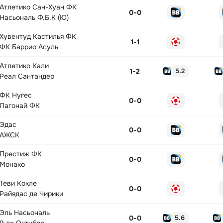
Атлетико Сан-Хуан ФК
0
-
0
Насьональ Ф.Б.К (Ю)
Хувентуд Кастилья ФК
1
-
1
ФК Баррио Асуль
Атлетико Кали
1
-
2
5.2
Реал Сантандер
ФК Нугес
0
-
0
Лагонай ФК
Эдас
0
-
0
АЖСК
Престиж ФК
0
-
0
Монако
Теви Кокле
0
-
0
Райядас де Чирики
Эль Насьональ
0
-
0
5.6