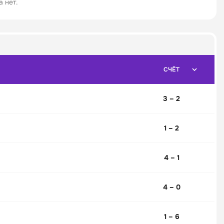
 нет.
СЧЁТ
3 – 2
1 – 2
4 – 1
4 – 0
1 – 6