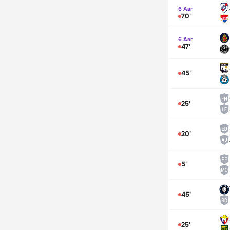
6 Авг
70'
6 Авг
47'
45'
25'
20'
5'
45'
25'