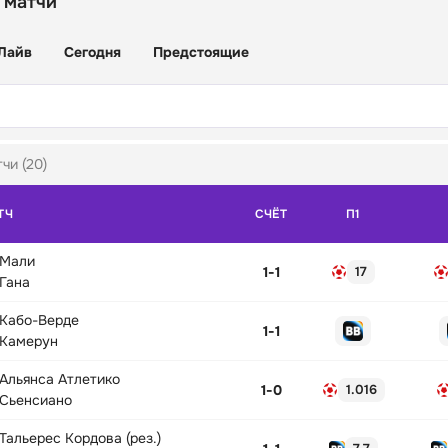
 матчи
Лайв
Сегодня
Предстоящие
чи (20)
ТЧ
СЧЁТ
П1
Мали
1
-
1
17
Гана
Кабо-Верде
1
-
1
Камерун
Альянса Атлетико
1
-
0
1.016
Сьенсиано
Тальерес Кордова (рез.)