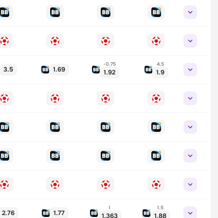
-0.75
4.5
3.5
1.69
1.92
1.9
1
1.5
2.76
1.77
1.363
1.88