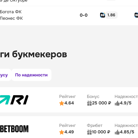
9 де Октубре
Богота ФК
0
-
0
1.86
Леонес ФК
ги букмекеров
нусу
По надежности
Рейтинг
Бонус
Надежност
4.64
25 000 ₽
4.9/5
ьзователей
5/5
Коэффициенты
ве
5/5
Удобство платежей
Рейтинг
Фрибет
Надежност
ции
5/5
4.49
10 000 ₽
4.85/5