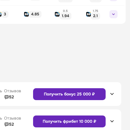
0.5
1.75
3
4.85
1.94
2.1
ь
Отзывов
Получить бонус 25 000 ₽
52
5/5
Линия в прематче
4/5
4/5
Служба поддержки
5/5
ь
Отзывов
Получить фрибет 10 000 ₽
52