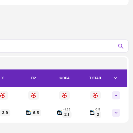
X
П2
ФОРА
ТОТАЛ
-1.25
0.5
3.9
6.5
2.1
2