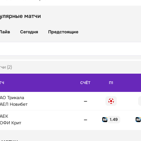
улярные матчи
Лайв
Сегодня
Предстоящие
чи (2)
ТЧ
СЧЁТ
П1
АО Трикала
—
АЕЛ Новибет
АЕК
—
1.49
ОФИ Крит