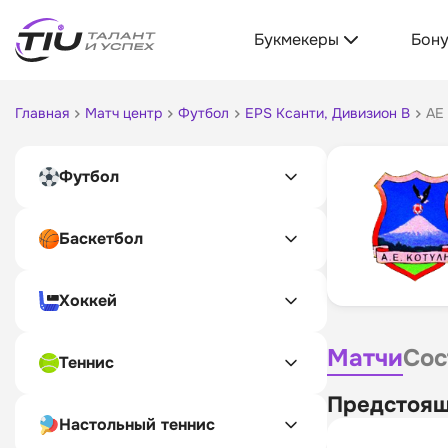
Букмекеры
Бон
Главная
Матч центр
Футбол
EPS Ксанти, Дивизион B
АЕ
Футбол
Баскетбол
Хоккей
Матчи
Сос
Теннис
Предстоящ
Настольный теннис