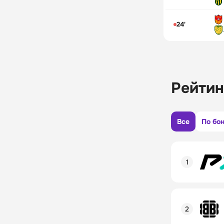
24'
Рейтин
Все
По бо
Рейтинг пол
Линия в лай
Бонусы и ак