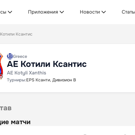
усы
Приложения
Новости
Стать
 Котили Ксантис
Greece
АЕ Котили Ксантис
AE Kotyli Xanthis
Турниры:
EPS Ксанти, Дивизион B
тав
ие матчи