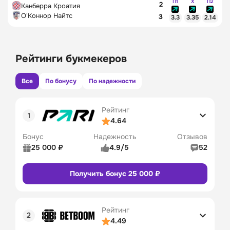
П1
X
П2
2
Канберра Кроатия
О'Коннор Найтс
3
3.3
3.35
2.14
Рейтинги букмекеров
Все
По бонусу
По надежности
Рейтинг
4.64
Бонус
Надежность
Отзывов
25 000 ₽
4.9/5
52
Рейтинг 
5/5
Получить бонус 25 000 ₽
пользователей
Коэффициенты
5/5
Линия в прематче
4/5
Рейтинг
Линия в лайве
5/5
4.49
Удобство платежей
4/5