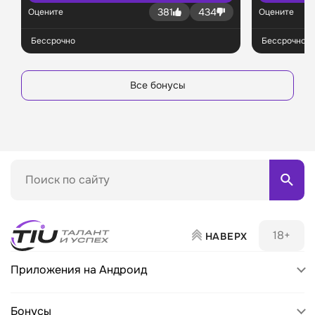
381
434
Оцените
Оцените
Бессрочно
Бессрочно
Все бонусы
Поиск по матч-центру
18+
НАВЕРХ
Приложения на Андроид
Пари
Бонусы