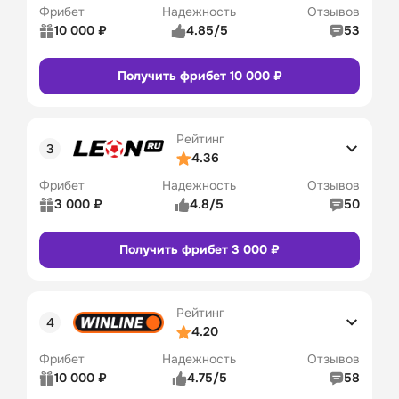
Фрибет
Надежность
Отзывов
Служба поддержки
5/5
10 000 ₽
4.85/5
53
Бонусы и акции
5/5
Рейтинг 
5/5
Получить фрибет 10 000 ₽
пользователей
Промокод
Бонусы
Коэффициенты
5/5
22
Линия в прематче
4/5
Рейтинг
Линия в лайве
Сайт
Приложение
5/5
4.36
Удобство платежей
4/5
Фрибет
Надежность
Отзывов
Служба поддержки
4/5
3 000 ₽
4.8/5
50
Бонусы и акции
5/5
Рейтинг 
5/5
Получить фрибет 3 000 ₽
пользователей
Промокод
Бонусы
Коэффициенты
5/5
42
Линия в прематче
5/5
Рейтинг
Линия в лайве
Сайт
Приложение
3/5
4.20
Удобство платежей
4/5
Фрибет
Надежность
Отзывов
Служба поддержки
5/5
10 000 ₽
4.75/5
58
Бонусы и акции
4/5