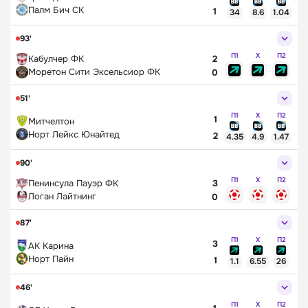
Палм Бич СК
1
34
8.6
1.04
93'
П1
X
П2
2
Кабулчер ФК
Моретон Сити Эксельсиор ФК
0
51'
П1
X
П2
1
Митчелтон
Норт Лейкс Юнайтед
2
4.35
4.9
1.47
90'
П1
X
П2
3
Пенинсула Пауэр ФК
Логан Лайтнинг
0
87'
П1
X
П2
3
АК Карина
Норт Пайн
1
1.1
6.55
26
46'
П1
X
П2