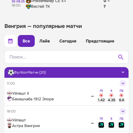
Букмекеры для ставок на киберспорт
НБА
НБА
Baltbet
«Мезёмейер СЕ II.»
0 –
30.08.25
18:00
Вестей ТК
7
Букмекеры для профессиональных игроков
Единая Лига ВТБ
Единая Лига ВТБ
24Бет
Букмекеры для ставок на футбол
Евролига
Евролига
WNBA
WNBA
Венгрия — популярные матчи
Суперлига
Суперлига
Теннис
Теннис
Все
Лайв
Сегодня
Предстоящие
US Open 2026 ATP
ATP
US Open 2026 WTA
WTA
Настольный теннис
Cincinnati ATP
Поиск...
Cincinnati WTA
Челленджер
Настольный теннис
Лига Про
Футбол
Матчи (20)
Чемпионат мира
Setka Cup
Волейбол
Кубок мира
11:00
Чемпионат Европы
Лига Наций
П1
X
П2
Уйпешт II
—
WTT Champions Yokohama, MS
Суперлига России
Бекешчаба 1912 Элоре
1.42
4.35
6.6
Киберспорт
WTT Champions Yokohama, WS
Europe Smash Sweden, WS
IEM Cologne
16:00
Europe Smash Sweden, MS
The International
П1
X
П2
Уйпешт
—
Волейбол
Астра Венгрия
Лига Наций