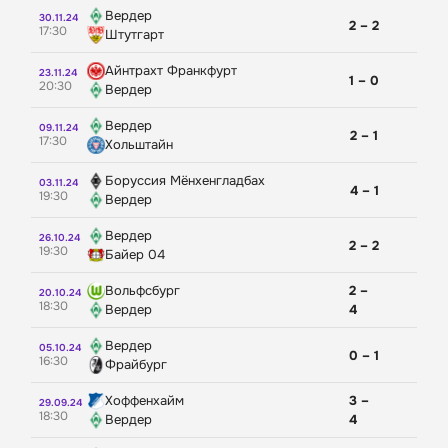
Вердер
30.11.24
2 – 2
17:30
Штутгарт
Айнтрахт Франкфурт
23.11.24
1 – 0
20:30
Вердер
Вердер
09.11.24
2 – 1
17:30
Хольштайн
Боруссия Мёнхенгладбах
03.11.24
4 – 1
19:30
Вердер
Вердер
26.10.24
2 – 2
19:30
Байер 04
Вольфсбург
2 –
20.10.24
18:30
Вердер
4
Вердер
05.10.24
0 – 1
16:30
Фрайбург
Хоффенхайм
3 –
29.09.24
18:30
Вердер
4