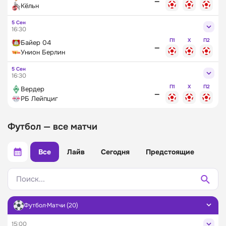
—
Кёльн
5 Сен
16:30
П1
X
П2
Байер 04
—
Унион Берлин
5 Сен
16:30
П1
X
П2
Вердер
—
РБ Лейпциг
Футбол — все матчи
Все
Лайв
Сегодня
Предстоящие
Поиск...
Футбол
Матчи (20)
15:00