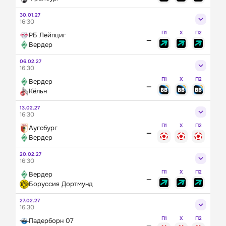
30.01.27
16:30
П1
X
П2
РБ Лейпциг
—
Вердер
06.02.27
16:30
П1
X
П2
Вердер
—
Кёльн
13.02.27
16:30
П1
X
П2
Аугсбург
—
Вердер
20.02.27
16:30
П1
X
П2
Вердер
—
Боруссия Дортмунд
27.02.27
16:30
П1
X
П2
Падерборн 07
—