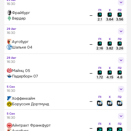
16:30
П1
X
П2
Фрайбург
—
Вердер
2.1
3.64
3.56
29 Авг
16:30
П1
X
П2
Аугсбург
—
Шальке 04
2.16
3.82
3.26
29 Авг
16:30
П1
X
П2
Майнц 05
—
Падерборн 07
1.72
4.15
4.8
5 Сен
16:30
П1
X
П2
Хоффенхайм
—
Боруссия Дортмунд
5 Сен
16:30
П1
X
П2
Айнтрахт Франкфурт
—
Аугсбург