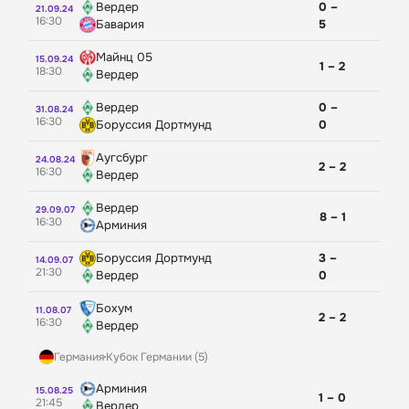
Вердер
0 –
21.09.24
16:30
Бавария
5
Майнц 05
15.09.24
1 – 2
18:30
Вердер
Вердер
0 –
31.08.24
16:30
Боруссия Дортмунд
0
Аугсбург
24.08.24
2 – 2
16:30
Вердер
Вердер
29.09.07
8 – 1
16:30
Арминия
Боруссия Дортмунд
3 –
14.09.07
21:30
Вердер
0
Бохум
11.08.07
2 – 2
16:30
Вердер
Германия
Кубок Германии (5)
Арминия
15.08.25
1 – 0
21:45
Вердер