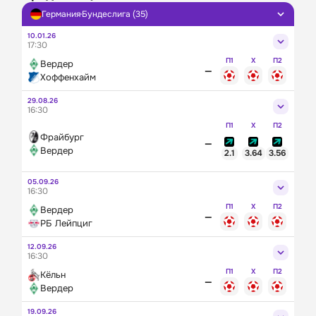
Лига Чемпионов
Зенит
Betcity
Тенниси
Теннис
Настольный теннис
Баскетбол
Германия
Бундеслига (35)
Лига Европы
Спортбет
Bettery
Балтбет
Футбол
Волейбол
Теннис
10.01.26
24bet
Zenit
Беттери
Киберспорт
Настольный теннис
17:30
Рейтинги
Футбол
Спортбет
Зенит
Волейбол
П1
X
П2
Вердер
—
Прочие категории
Лучшие букмекеры
РПЛ
24bet
Киберспорт
Хоффенхайм
Приложения для iOS
Футбол
Легальные букмекерские конторы
Фрибеты
Лига чемпионов
29.08.26
Российские букмекеры
Фрибеты без депозита
АПЛ
РПЛ
Leon
16:30
БК с мобильным приложением
Фрибет без отыгрыша
Серия А
Лига чемпионов
Zenit
П1
X
П2
Фрайбург
Надежные букмекеры
Промокод без отыгрыша
Ла Лига
АПЛ
Лига Ставок
—
Вердер
2.1
3.64
3.56
БК с гостевым демосчетом
Бонус за регистрацию без отыгрыша
Бундеслига
Серия А
Марафон
БК с большими коэффициентами
Фрибеты сегодня
Лига Европы
Ла Лига
Melbet
05.09.26
БК с минимальными депозитами
Лучшие фрибеты
Лига конференций
Бундеслига
Pari
16:30
Букмекеры для ставок на американский футбол
Фрибет новым игрокам
Лига наций
Лига Европы
Tennisi
П1
X
П2
Вердер
—
Букмекеры для ставок на бейсбол
Новые БК с фрибетом
Суперкубок УЕФА
Лига конференций
Fonbet
РБ Лейпциг
Хоккей
Хоккей
Букмекеры для ставок на гольф
Фрибет 3000
Betcity
12.09.26
Букмекеры для ставок на автогонки
Акции букмекерских контор при регистрации
КХЛ
КХЛ
BetBoom
16:30
Букмекеры для ставок на чемпионаты мира и Европы
Промокоды букмекеров
НХЛ
НХЛ
Bettery
П1
X
П2
Кёльн
—
Букмекеры для ставок на дартс
Бездепозитные бонусы за регистрацию
АХЛ
АХЛ
Olimpbet
Вердер
Баскетбол
Баскетбол
Букмекеры для ставок на скачки
Бездепозитные бонусы букмекеров
Winline
19.09.26