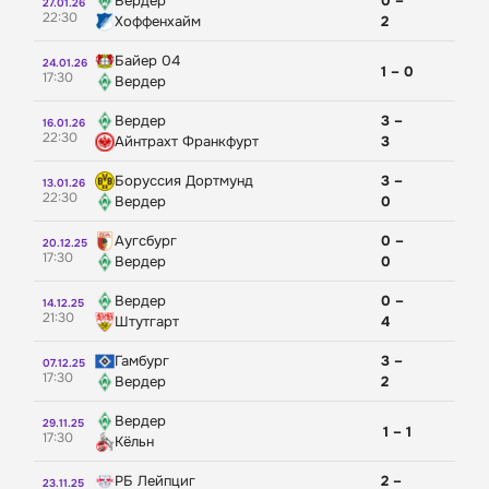
Вердер
0 –
27.01.26
22:30
Хоффенхайм
2
Байер 04
24.01.26
1 – 0
17:30
Вердер
Вердер
3 –
16.01.26
22:30
Айнтрахт Франкфурт
3
Боруссия Дортмунд
3 –
13.01.26
22:30
Вердер
0
Аугсбург
0 –
20.12.25
17:30
Вердер
0
Вердер
0 –
14.12.25
21:30
Штутгарт
4
Гамбург
3 –
07.12.25
17:30
Вердер
2
Вердер
29.11.25
1 – 1
17:30
Кёльн
РБ Лейпциг
2 –
23.11.25