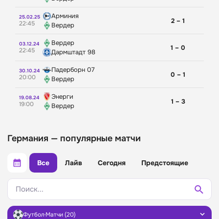
Арминия
25.02.25
2 – 1
22:45
Вердер
Вердер
03.12.24
1 – 0
22:45
Дармштадт 98
Падерборн 07
30.10.24
0 – 1
20:00
Вердер
Энерги
19.08.24
1 – 3
19:00
Вердер
Германия — популярные матчи
Все
Лайв
Сегодня
Предстоящие
Поиск...
Футбол
Матчи (20)