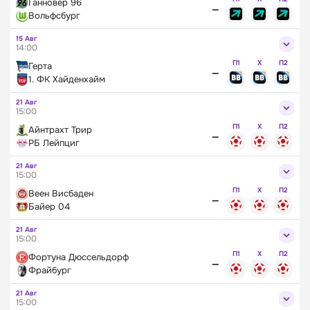
Ганновер 96
—
Вольфсбург
15 Авг
14:00
П1
X
П2
Герта
—
1. ФК Хайденхайм
21 Авг
15:00
П1
X
П2
Айнтрахт Трир
—
РБ Лейпциг
21 Авг
15:00
П1
X
П2
Веен Висбаден
—
Байер 04
21 Авг
15:00
П1
X
П2
Фортуна Дюссельдорф
—
Фрайбург
21 Авг
15:00