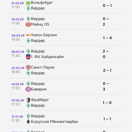
Вольфсбург
21.03.26
0 – 1
17:30
Вердер
Вердер
0 –
15.03.26
17:30
Майнц 05
2
Унион Берлин
08.03.26
1 – 4
19:30
Вердер
Вердер
2 –
28.02.26
17:30
1. ФК Хайденхайм
0
Санкт-Паули
22.02.26
2 – 1
19:30
Вердер
Вердер
0 –
14.02.26
17:30
Бавария
3
Фрайбург
07.02.26
1 – 0
17:30
Вердер
Вердер
31.01.26
1 – 1
17:30
Боруссия Мёнхенгладбах