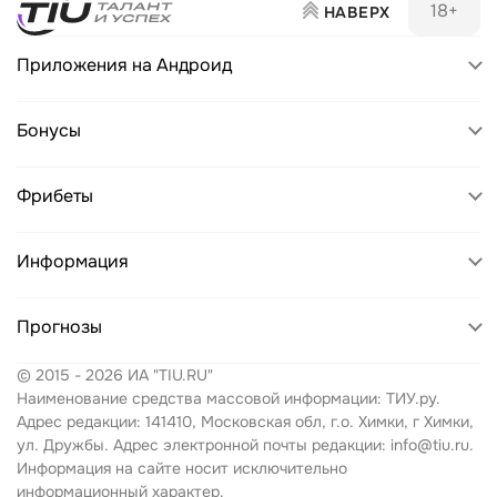
18+
НАВЕРХ
Приложения на Андроид
Пари
Бонусы
БетБум
Pari
Фрибеты
Леон
BetBoom
Лига Ставок
Пари
Информация
Leon
Мелбет
БетБум
Winline
Политика конфиденциальности
Прогнозы
Бетсити
Леон
Fonbet
Политика cookies
Марафон
© 2015 - 2026 ИА "TIU.RU"
Винлайн
Прогнозы на спорт
Марафон
Пользовательское соглашение
Наименование средства массовой информации: ТИУ.ру.
Фонбет
Фонбет
Футбол
Адрес редакции: 141410, Московская обл, г.о. Химки, г Химки,
Betcity
Согласие на обработку персональных данных
ул. Дружбы. Адрес электронной почты редакции: info@tiu.ru.
Винлайн
Марафон
Хоккей
Информация на сайте носит исключительно
Melbet
Контакты
информационный характер.