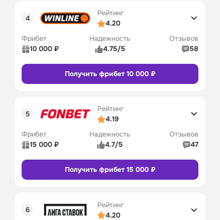
Линия в прематче
5/5
Рейтинг
Линия в лайве
Сайт
Приложение
3/5
4.20
Удобство платежей
4/5
Фрибет
Надежность
Отзывов
Служба поддержки
5/5
10 000 ₽
4.75/5
58
Бонусы и акции
4/5
Рейтинг 
5/5
Получить фрибет 10 000 ₽
пользователей
Промокод
Бонусы
Коэффициенты
4/5
34
Линия в прематче
4/5
Рейтинг
Линия в лайве
Сайт
Приложение
4/5
4.19
Удобство платежей
4/5
Фрибет
Надежность
Отзывов
Служба поддержки
4/5
15 000 ₽
4.7/5
47
Бонусы и акции
5/5
Рейтинг 
5/5
Получить фрибет 15 000 ₽
пользователей
Промокод
Бонусы
Коэффициенты
4/5
10
Линия в прематче
4/5
Рейтинг
Линия в лайве
Сайт
Приложение
4/5
4.20