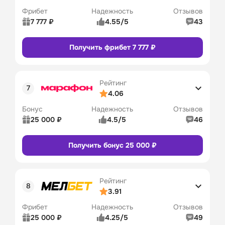
Удобство платежей
4/5
Фрибет
Надежность
Отзывов
Служба поддержки
5/5
7 777 ₽
4.55/5
43
Бонусы и акции
4/5
Рейтинг 
5/5
Получить фрибет 7 777 ₽
пользователей
Промокод
Бонусы
Коэффициенты
4/5
10
Линия в прематче
4/5
Рейтинг
Сайт
Приложение
Линия в лайве
4/5
4.06
Удобство платежей
4/5
Бонус
Надежность
Отзывов
Служба поддержки
4/5
25 000 ₽
4.5/5
46
Бонусы и акции
5/5
Рейтинг 
5/5
Получить бонус 25 000 ₽
пользователей
Бонусы
17
Коэффициенты
4/5
Сайт
Приложение
Линия в прематче
4/5
Рейтинг
Линия в лайве
4/5
3.91
Удобство платежей
4/5
Фрибет
Надежность
Отзывов
Служба поддержки
4/5
25 000 ₽
4.25/5
49
Бонусы и акции
4/5