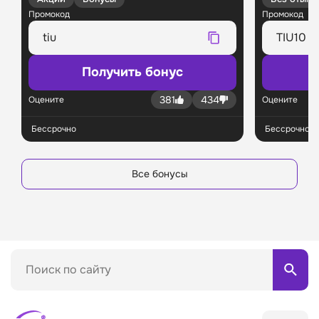
Промокод
Промокод
Получить бонус
П
381
434
Оцените
Оцените
Бессрочно
Бессрочно
Все бонусы
Поиск по матч-центру