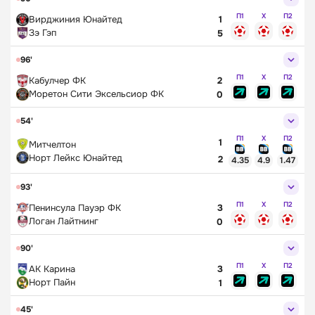
П1
X
П2
1
Вирджиния Юнайтед
Зэ Гэп
5
96'
П1
X
П2
2
Кабулчер ФК
Моретон Сити Эксельсиор ФК
0
54'
П1
X
П2
1
Митчелтон
Норт Лейкс Юнайтед
2
4.35
4.9
1.47
93'
П1
X
П2
3
Пенинсула Пауэр ФК
Логан Лайтнинг
0
90'
П1
X
П2
3
АК Карина
Норт Пайн
1
45'