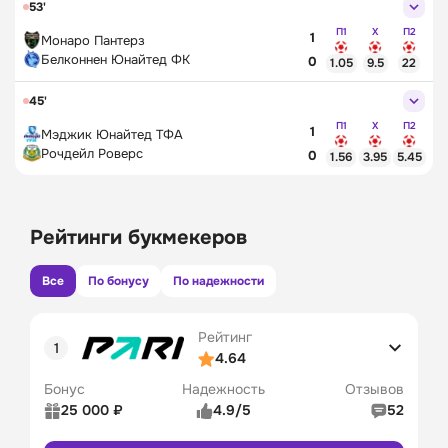
53'
П1
X
П2
1
Монаро Пантерз
Белконнен Юнайтед ФК
0
1.05
9.5
22
45'
П1
X
П2
1
Мэджик Юнайтед ТФА
Рочдейл Роверс
0
1.56
3.95
5.45
Рейтинги букмекеров
Все
По бонусу
По надежности
Рейтинг
4.64
Бонус
Надежность
Отзывов
25 000 ₽
4.9/5
52
Рейтинг 