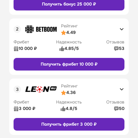
5/5
Получить бонус 25 000 ₽
пользователей
Коэффициенты
5/5
Линия в прематче
4/5
Рейтинг
Линия в лайве
5/5
4.49
Удобство платежей
4/5
Фрибет
Надежность
Отзывов
Служба поддержки
5/5
10 000 ₽
4.85/5
53
Бонусы и акции
5/5
Рейтинг 
5/5
Получить фрибет 10 000 ₽
пользователей
Промокод
Бонусы
Коэффициенты
5/5
22
Линия в прематче
4/5
Рейтинг
Линия в лайве
Сайт
Приложение
5/5
4.36
Удобство платежей
4/5
Фрибет
Надежность
Отзывов
Служба поддержки
4/5
3 000 ₽
4.8/5
50
Бонусы и акции
5/5
Рейтинг 
5/5
Получить фрибет 3 000 ₽
пользователей
Промокод
Бонусы
Коэффициенты
5/5
42