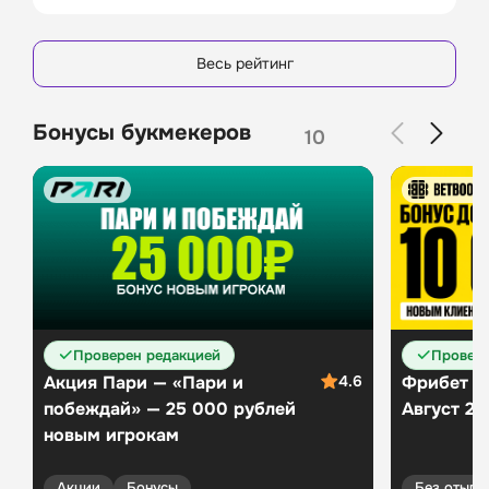
Коэффициенты
3/5
8
Линия в прематче
3/5
Линия в лайве
Сайт
Приложение
4/5
Весь рейтинг
Удобство платежей
4/5
Служба поддержки
4/5
Бонусы букмекеров
10
Бонусы и акции
4/5
Промокод
Бонусы
13
Сайт
Приложение
Проверен редакцией
Провере
Акция Пари — «Пари и
4.6
Фрибет Б
побеждай» — 25 000 рублей
Август 20
новым игрокам
Акции
Бонусы
Без отыгр