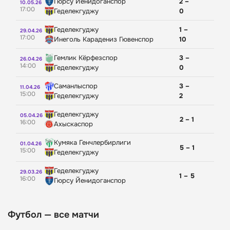
Букмекеры для ставок на киберспорт
НБА
НБА
Baltbet
Гюрсу Йенидоганспор
2 –
10.05.26
17:00
Геделекгуджу
0
Букмекеры для профессиональных игроков
Единая Лига ВТБ
Единая Лига ВТБ
24Бет
Букмекеры для ставок на футбол
Евролига
Евролига
Геделекгуджу
1 –
29.04.26
WNBA
WNBA
17:00
Инеголь Карадениз Гювенспор
10
Суперлига
Суперлига
Гемлик Кёрфезспор
3 –
Теннис
Теннис
26.04.26
14:00
Геделекгуджу
0
US Open 2026 ATP
ATP
US Open 2026 WTA
WTA
Саманлыспор
3 –
11.04.26
15:00
Настольный теннис
Cincinnati ATP
Геделекгуджу
2
Cincinnati WTA
Челленджер
Геделекгуджу
05.04.26
Настольный теннис
2 – 1
Лига Про
16:00
Ахыскаспор
Чемпионат мира
Setka Cup
Волейбол
Кумяка Генчлербирлиги
Кубок мира
01.04.26
5 – 1
15:00
Геделекгуджу
Чемпионат Европы
Лига Наций
WTT Champions Yokohama, MS
Суперлига России
Геделекгуджу
29.03.26
1 – 5
Киберспорт
WTT Champions Yokohama, WS
16:00
Гюрсу Йенидоганспор
Europe Smash Sweden, WS
IEM Cologne
Europe Smash Sweden, MS
The International
Волейбол
Футбол — все матчи
Лига Наций