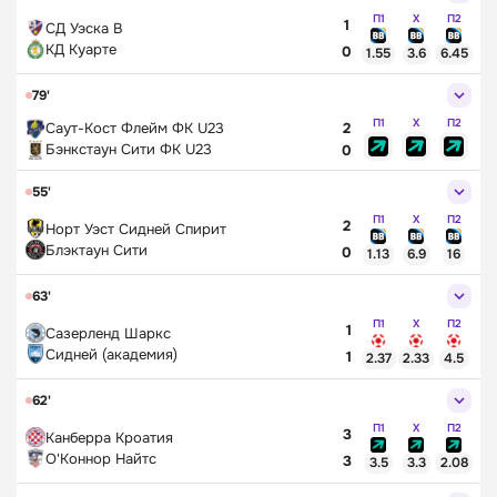
П1
X
П2
1
СД Уэска B
КД Куарте
0
1.55
3.6
6.45
79'
П1
X
П2
2
Саут-Кост Флейм ФК U23
Бэнкстаун Сити ФК U23
0
55'
П1
X
П2
2
Норт Уэст Сидней Спирит
Блэктаун Сити
0
1.13
6.9
16
63'
П1
X
П2
1
Сазерленд Шаркс
Сидней (академия)
1
2.37
2.33
4.5
62'
П1
X
П2
3
Канберра Кроатия
О'Коннор Найтс
3
3.5
3.3
2.08