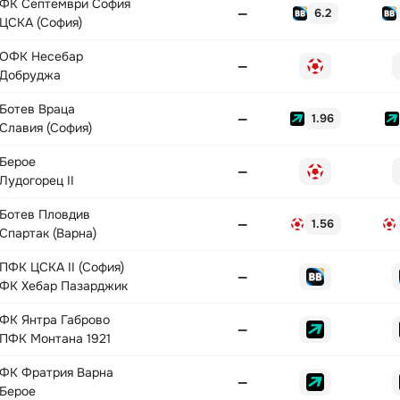
ФК Септември София
—
6.2
ЦСКА (София)
ОФК Несебар
—
Добруджа
Ботев Враца
—
1.96
Славия (София)
Берое
—
Лудогорец II
Ботев Пловдив
—
1.56
Спартак (Варна)
ПФК ЦСКА II (София)
—
ФК Хебар Пазарджик
ФК Янтра Габрово
—
ПФК Монтана 1921
ФК Фратрия Варна
—
Берое