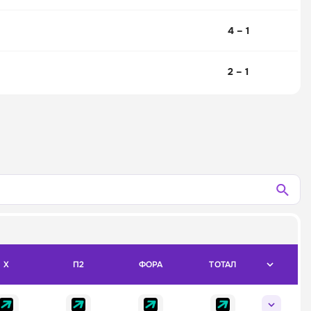
4 – 1
2 – 1
X
П2
ФОРА
ТОТАЛ