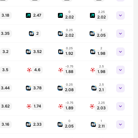
0
2.25
3.18
2.47
2.02
2.02
0.25
2
3.35
2
2.02
2.05
0.25
2
3.2
3.52
1.92
1.98
-0.75
2.5
3.5
4.6
1.88
1.98
0.25
2.5
3.44
3.78
2.08
2.1
-0.75
2.25
3.62
1.74
1.89
2.03
0
1
3.16
2.33
2.05
2.11