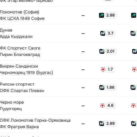
ФК Этар Велико-Тырново
Локомотив (София)
—
2.88
ФК ЦСКА 1948 София
Дунав
—
3.7
Арда Кырджали
ФК Спортист Своге
—
2.01
Пирин Благоевград
Вихрен Сандански
—
1.7
Черноморец 1919 (Бургас)
Рилски спортист
—
1.86
ОФК Спартак Плевен
Черно море
—
4.6
Лудогорец
ОФК Локомотив Горна-Оряховица
—
2.89
ФК Фратрия Варна