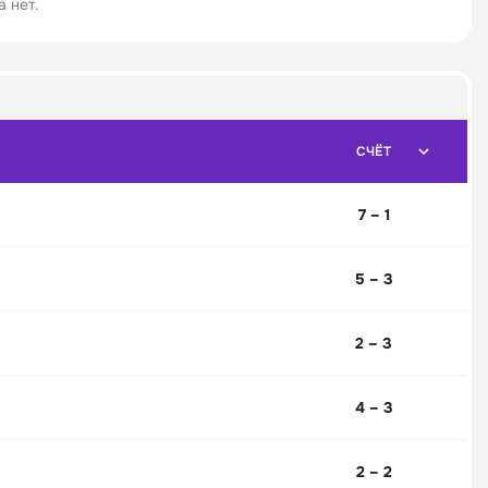
 нет.
СЧЁТ
7 – 1
5 – 3
2 – 3
4 – 3
2 – 2