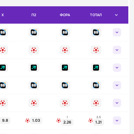
X
П2
ФОРА
ТОТАЛ
1
3.5
9.8
1.03
2.26
1.21