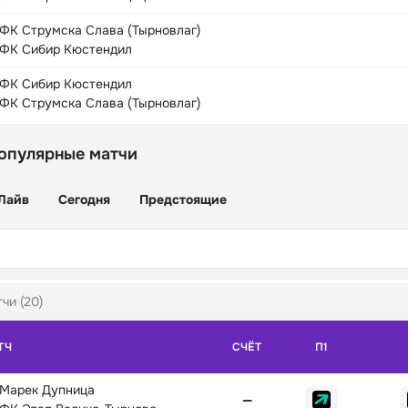
ФК Струмска Слава (Тырновлаг)
ФК Сибир Кюстендил
ФК Сибир Кюстендил
ФК Струмска Слава (Тырновлаг)
опулярные матчи
Лайв
Сегодня
Предстоящие
чи (20)
ТЧ
СЧЁТ
П1
Марек Дупница
—