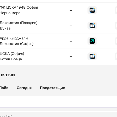
ФК ЦСКА 1948 София
—
Черно море
Локомотив (Пловдив)
—
Дунав
Арда Кырджали
—
Локомотив (София)
ЦСКА (София)
—
Ботев Враца
 матчи
Лайв
Сегодня
Предстоящие