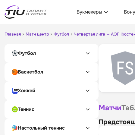
Букмекеры
Бон
Главная
Матч центр
Футбол
Четвертая лига — АОГ Кюсте
Футбол
Баскетбол
Хоккей
Матчи
Таб
Теннис
Предстоящ
Настольный теннис