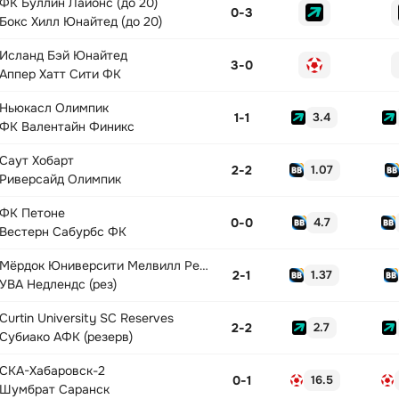
ФК Буллин Лайонс (до 20)
0
-
3
Бокс Хилл Юнайтед (до 20)
Исланд Бэй Юнайтед
3
-
0
Аппер Хатт Сити ФК
Ньюкасл Олимпик
1
-
1
3.4
ФК Валентайн Финикс
Саут Хобарт
2
-
2
1.07
Риверсайд Олимпик
ФК Петоне
0
-
0
4.7
Вестерн Сабурбс ФК
Мёрдок Юниверсити Мелвилл Резерв
2
-
1
1.37
УВА Недлендс (рез)
Curtin University SC Reserves
2
-
2
2.7
Субиако АФК (резерв)
СКА-Хабаровск-2
0
-
1
16.5
Шумбрат Саранск