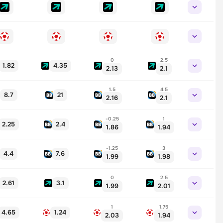
0
2.5
1.82
4.35
2.13
2.1
1.5
4.5
8.7
21
2.16
2.1
-0.25
1
2.25
2.4
1.86
1.94
-1.25
3
4.4
7.6
1.99
1.98
0
2.5
2.61
3.1
1.99
2.01
1
1.75
4.65
1.24
2.03
1.94