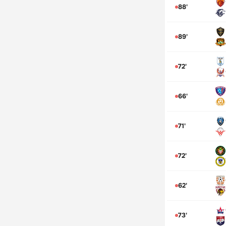
88'
89'
72'
66'
71'
72'
62'
73'