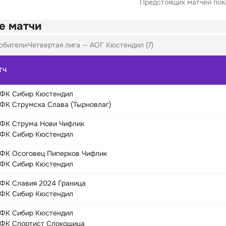
Предстоящих матчей пока
е матчи
юбители
Четвертая лига — АОГ Кюстендил (7)
ТЧ
ФК Сибир Кюстендил
ФК Струмска Слава (Тырновлаг)
ФК Струма Нови Чифлик
ФК Сибир Кюстендил
ФК Осоговец Пиперков Чифлик
ФК Сибир Кюстендил
ФК Славия 2024 Граница
ФК Сибир Кюстендил
ФК Сибир Кюстендил
ФК Спортист Слокощица