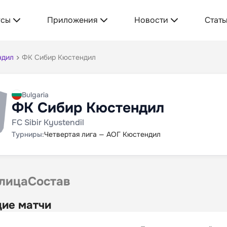
усы
Приложения
Новости
Стать
ндил
ФК Сибир Кюстендил
Bulgaria
ФК Сибир Кюстендил
FC Sibir Kyustendil
Турниры:
Четвертая лига — АОГ Кюстендил
лица
Состав
ие матчи