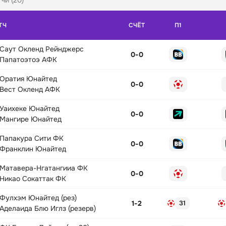
чи (20)
ТЧ
СЧЁТ
П1
Саут Окленд Рейнджерс
0
-
0
Папатоэтоэ АФК
Оратия Юнайтед
0
-
0
Вест Окленд АФК
Уаихеке Юнайтед
0
-
0
Мангире Юнайтед
Папакура Сити ФК
0
-
0
Франклин Юнайтед
Матавера-Нгатангииа ФК
0
-
0
Никао Сокаттак ФК
Фулхэм Юнайтед (рез)
1
-
2
31
Аделаида Блю Иглз (резерв)