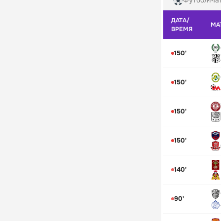
Футбол
Мат
ДАТА/
МА
ВРЕМЯ
150'
150'
150'
150'
140'
90'