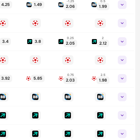
-1.25
0.5
4.25
1.49
2.06
1.99
0.25
2
3.4
3.8
2.05
2.12
0.75
2.5
3.92
5.85
2.03
1.98