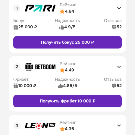
Рейтинг
4.64
Бонус
Надежность
Отзывов
25 000 ₽
4.9/5
52
Рейтинг 
5/5
Получить бонус 25 000 ₽
пользователей
Коэффициенты
5/5
Линия в прематче
4/5
Рейтинг
Линия в лайве
5/5
4.49
Удобство платежей
4/5
Фрибет
Надежность
Отзывов
Служба поддержки
5/5
10 000 ₽
4.85/5
52
Бонусы и акции
5/5
Рейтинг 
5/5
Получить фрибет 10 000 ₽
пользователей
Промокод
Бонусы
Коэффициенты
5/5
22
Линия в прематче
4/5
Рейтинг
Линия в лайве
Сайт
Приложение
5/5
4.36
Удобство платежей
4/5