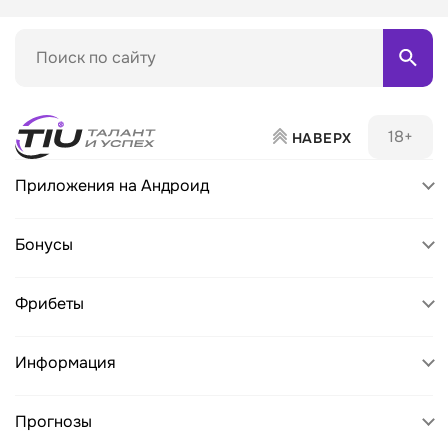
Поиск по матч-центру
18+
НАВЕРХ
Приложения на Андроид
Пари
Бонусы
БетБум
Pari
Фрибеты
Леон
BetBoom
Лига Ставок
Пари
Информация
Leon
Мелбет
БетБум
Winline
Политика конфиденциальности
Прогнозы
Бетсити
Леон
Fonbet
Политика cookies