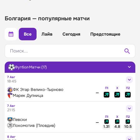
Чемпионат мира
Суперлига России
Болгария — популярные матчи
Чемпионат Европы
Киберспорт
IEM Cologne
Все
Лайв
Сегодня
Предстоящие
The International
Esports World Cup Counter Strike
Поиск...
Футбол
Матчи (17)
7 Авг
18:45
П1
X
П2
ФК Этар Велико-Тырново
—
Марек Дупница
7 Авг
21:15
П1
X
П2
Левски
—
Локомотив (Пловдив)
1.31
4.8
10.5
8 Авг