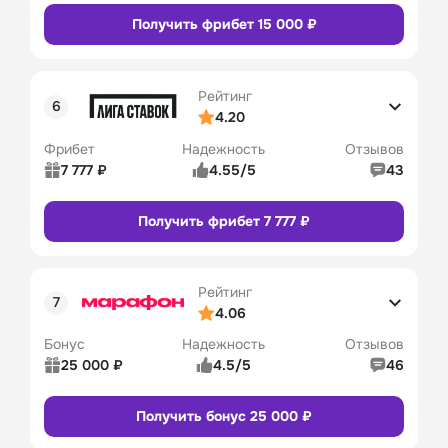
Рейтинг 
5/5
Получить фрибет 15 000 ₽
пользователей
Промокод
Бонусы
Коэффициенты
4/5
10
Линия в прематче
4/5
Рейтинг
Линия в лайве
Сайт
Приложение
4/5
4.20
Удобство платежей
4/5
Фрибет
Надежность
Отзывов
Служба поддержки
5/5
7 777 ₽
4.55/5
43
Бонусы и акции
4/5
Рейтинг 
5/5
Получить фрибет 7 777 ₽
пользователей
Промокод
Бонусы
Коэффициенты
4/5
10
Линия в прематче
4/5
Рейтинг
Сайт
Приложение
Линия в лайве
4/5
4.06
Удобство платежей
4/5
Бонус
Надежность
Отзывов
Служба поддержки
4/5
25 000 ₽
4.5/5
46
Бонусы и акции
5/5
Рейтинг 
5/5
Получить бонус 25 000 ₽
пользователей
Бонусы
17
Коэффициенты
4/5