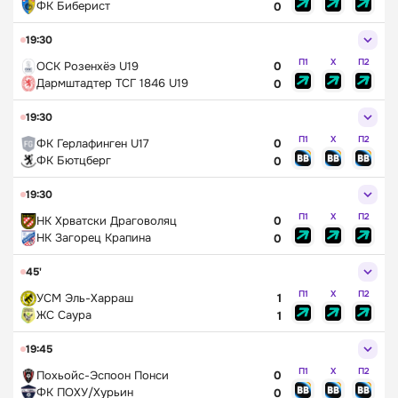
ФК Биберист
0
19:30
П1
X
П2
0
ОСК Розенхёэ U19
Дармштадтер ТСГ 1846 U19
0
19:30
П1
X
П2
0
ФК Герлафинген U17
ФК Бютцберг
0
19:30
П1
X
П2
0
НК Хрватски Драговоляц
НК Загорец Крапина
0
45'
П1
X
П2
1
УСМ Эль-Харраш
ЖС Саура
1
19:45
П1
X
П2
0
Похьойс-Эспоон Понси
ФК ПОХУ/Хурьин
0