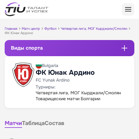
Главная
Матч центр
Футбол
Четвертая лига, МОГ Кырджали/Смолян
ФК Юнак Ардино
Популярные БК
Пари
Виды спорта
По букмекеру
БетБум
Леон
Pari
Приложения для Android
Винлайн
BetBoom
Bulgaria
ФК Юнак Ардино
Фонбет
Leon
Пари
Виды спорта
Марафон
Winline
БетБум
FC Yunak Ardino
Бетсити
Fonbet
Леон
Баскетбол
Турниры:
Статьи о БК
Четвертая лига, МОГ Кырджали/Смолян
Мелбет
Лига Ставок
Винлайн
Киберспорт
Товарищеские матчи Болгарии
Winline
Лига Ставок
Марафон
Фонбет
Теннис
База знаний
По видам спорта
Олимпбет
Бет-М
Марафон
Хоккей
Виды ставок
Тенниси
Baltbet
Бетсити
Футбол
Футбол
Футбол
По видам спорта
Основы ставок
Балтбет
Melbet
Мелбет
Хоккей
Матчи
Таблица
Состав
Евролига
Сервисы
Бет-М
Olimpbet
Лига Ставок
Баскетбол
Футбол
Виды спорта
Кубок России
Беттери
Tennisi
Олимпбет
Теннис
Хоккей