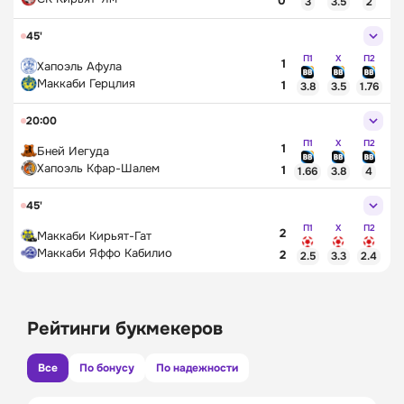
0
3
3.5
2
45'
П1
X
П2
1
Хапоэль Афула
Маккаби Герцлия
1
3.8
3.5
1.76
20:00
П1
X
П2
1
Бней Иегуда
Хапоэль Кфар-Шалем
1
1.66
3.8
4
45'
П1
X
П2
2
Маккаби Кирьят-Гат
Маккаби Яффо Кабилио
2
2.5
3.3
2.4
Рейтинги букмекеров
Все
По бонусу
По надежности