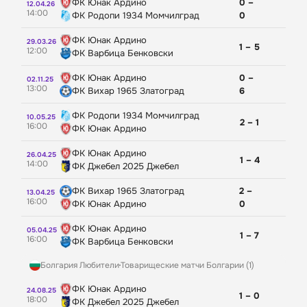
Букмекеры для ставок на киберспорт
НБА
НБА
Baltbet
ФК Юнак Ардино
0 –
12.04.26
14:00
ФК Родопи 1934 Момчилград
0
Букмекеры для профессиональных игроков
Единая Лига ВТБ
Единая Лига ВТБ
24Бет
Букмекеры для ставок на футбол
Евролига
Евролига
ФК Юнак Ардино
29.03.26
1 – 5
WNBA
WNBA
12:00
ФК Варбица Бенковски
Суперлига
Суперлига
ФК Юнак Ардино
0 –
Теннис
Теннис
02.11.25
13:00
ФК Вихар 1965 Златоград
6
US Open 2026 ATP
ATP
US Open 2026 WTA
WTA
ФК Родопи 1934 Момчилград
10.05.25
2 – 1
16:00
Настольный теннис
Cincinnati ATP
ФК Юнак Ардино
Cincinnati WTA
Челленджер
ФК Юнак Ардино
26.04.25
Настольный теннис
Лига Про
1 – 4
14:00
ФК Джебел 2025 Джебел
Чемпионат мира
Setka Cup
Волейбол
Кубок мира
ФК Вихар 1965 Златоград
2 –
13.04.25
16:00
ФК Юнак Ардино
0
Чемпионат Европы
Лига Наций
WTT Champions Yokohama, MS
Суперлига России
ФК Юнак Ардино
05.04.25
1 – 7
Киберспорт
WTT Champions Yokohama, WS
16:00
ФК Варбица Бенковски
Europe Smash Sweden, WS
IEM Cologne
Болгария Любители
Товарищеские матчи Болгарии (1)
Europe Smash Sweden, MS
The International
Волейбол
ФК Юнак Ардино
24.08.25
1 – 0
18:00
Лига Наций
ФК Джебел 2025 Джебел