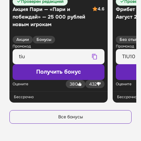
Проверен редакцией
Провере
Акция Пари — «Пари и
4.6
Фрибет Б
побеждай» — 25 000 рублей
Август 20
новым игрокам
Акции
Бонусы
Без отыгр
Промокод
Промокод
Получить бонус
П
380
432
Оцените
Оцените
Бессрочно
Бессрочно
Все бонусы