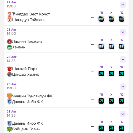
22 Авг
15:00
П1
X
П2
Ћингдао Вест Коуст
—
Шаньдун Тайшань
23 Авг
14:00
П1
X
П2
Ляонин Тиежэнь
—
Хэнань
23 Авг
14:35
П1
X
П2
Шанхай Порт
—
Циндао Хайню
23 Авг
15:00
П1
X
П2
Чунцин Тунлянлун ФК
—
Далянь Инбо ФК
28 Авг
14:35
П1
X
П2
Далянь Инбо ФК
—
Бэйцзин Гоань