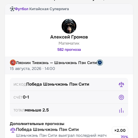
Футбол
·
Китайская Суперлига
Алексей Громов
Математик
582 прогноза
Ляонин Тиежэнь — Шэньчжэнь Пэн Сити
15 августа, 2026 · 14:00
Победа Шэньчжэнь Пэн Сити
ИСХОД
0-1
СЧЁТ
меньше 2.5
ТОТАЛ
Дополнительные прогнозы
Победа Шэньчжэнь Пэн Сити
×2.00
Шэньчжэнь Пэн Сити выиграл последний матч
70%