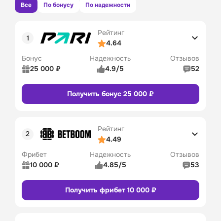
Все
По бонусу
По надежности
Рейтинг
4.64
Бонус
Надежность
Отзывов
25 000 ₽
4.9/5
52
Рейтинг 
5/5
Получить бонус 25 000 ₽
пользователей
Коэффициенты
5/5
Линия в прематче
4/5
Рейтинг
Линия в лайве
5/5
4.49
Удобство платежей
4/5
Фрибет
Надежность
Отзывов
Служба поддержки
5/5
10 000 ₽
4.85/5
53
Бонусы и акции
5/5
Рейтинг 
5/5
Получить фрибет 10 000 ₽
пользователей
Промокод
Бонусы
Коэффициенты
5/5
22
Линия в прематче
4/5