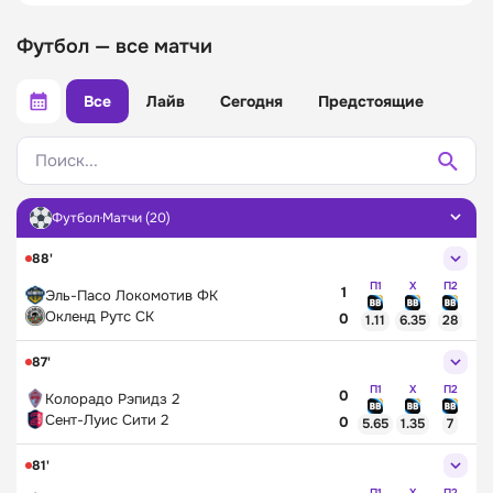
Футбол — все матчи
Все
Лайв
Сегодня
Предстоящие
Поиск...
Футбол
Матчи (20)
88'
П1
X
П2
1
Эль-Пасо Локомотив ФК
Окленд Рутс СК
0
1.11
6.35
28
87'
П1
X
П2
0
Колорадо Рэпидз 2
Сент-Луис Сити 2
0
5.65
1.35
7
81'
П1
X
П2