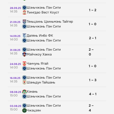
Шэньчжэнь Пэн Сити
28.09.25
1 – 2
14:35
Ћингдао Вест Коуст
Тяньцзинь Цзиньмэнь Тайгер
21.09.25
1 – 0
14:35
Шэньчжэнь Пэн Сити
Далянь Инбо ФК
14.09.25
2 – 1
14:00
Шэньчжэнь Пэн Сити
Шэньчжэнь Пэн Сити
2 –
31.08.25
14:35
Мэйчжоу Хакка
0
Чанчунь Ятай
24.08.25
1 – 0
14:00
Шэньчжэнь Пэн Сити
Шэньчжэнь Пэн Сити
16.08.25
1 – 3
14:35
Шаньдун Тайшань
Хэнань
08.08.25
4 – 1
15:00
Шэньчжэнь Пэн Сити
Шэньчжэнь Пэн Сити
2 –
03.08.25
15:00
Чжэцзян
4