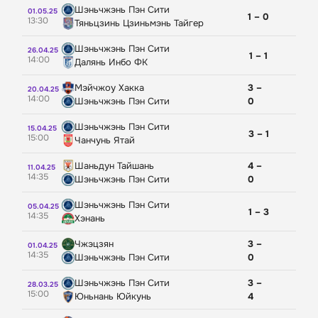
Шэньчжэнь Пэн Сити
01.05.25
1 – 0
13:30
Тяньцзинь Цзиньмэнь Тайгер
Шэньчжэнь Пэн Сити
26.04.25
1 – 1
14:00
Далянь Инбо ФК
Мэйчжоу Хакка
3 –
20.04.25
14:00
Шэньчжэнь Пэн Сити
0
Шэньчжэнь Пэн Сити
15.04.25
3 – 1
15:00
Чанчунь Ятай
Шаньдун Тайшань
4 –
11.04.25
14:35
Шэньчжэнь Пэн Сити
0
Шэньчжэнь Пэн Сити
05.04.25
1 – 3
14:35
Хэнань
Чжэцзян
3 –
01.04.25
14:35
Шэньчжэнь Пэн Сити
0
Шэньчжэнь Пэн Сити
3 –
28.03.25
15:00
Юньнань Юйкунь
4