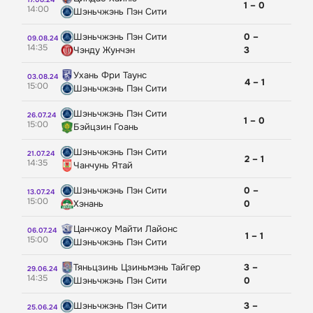
1 – 0
14:00
Шэньчжэнь Пэн Сити
Шэньчжэнь Пэн Сити
0 –
09.08.24
14:35
Чэнду Жунчэн
3
Ухань Фри Таунс
03.08.24
4 – 1
15:00
Шэньчжэнь Пэн Сити
Шэньчжэнь Пэн Сити
26.07.24
1 – 0
15:00
Бэйцзин Гоань
Шэньчжэнь Пэн Сити
21.07.24
2 – 1
14:35
Чанчунь Ятай
Шэньчжэнь Пэн Сити
0 –
13.07.24
15:00
Хэнань
0
Цанчжоу Майти Лайонс
06.07.24
1 – 1
15:00
Шэньчжэнь Пэн Сити
Тяньцзинь Цзиньмэнь Тайгер
3 –
29.06.24
14:35
Шэньчжэнь Пэн Сити
0
Шэньчжэнь Пэн Сити
3 –
25.06.24