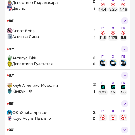
0
Депортиво Гвадалахара
Даллас
1
14.4
3.25
1.46
89'
П1
X
П2
1
Спорт Бойз
Альянса Лима
1
11.5
1.179
6.5
87'
П1
X
П2
2
Антигуа ГФК
Депортиво Гуастатоя
0
87'
П1
X
П2
2
Клуб Атлетико Морелия
Канкун ФК
1
1.03
15
50
89'
П1
X
П2
3
ФК «Хайба Брава»
Крус Асуль Идальго
0
90'