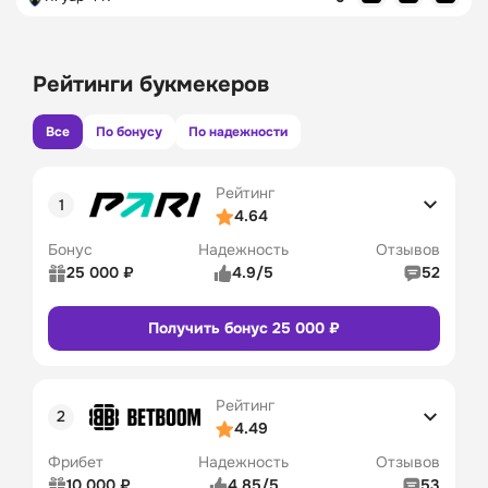
Рейтинги букмекеров
Все
По бонусу
По надежности
Рейтинг
4.64
Бонус
Надежность
Отзывов
25 000 ₽
4.9/5
52
Рейтинг 
5/5
Получить бонус 25 000 ₽
пользователей
Коэффициенты
5/5
Линия в прематче
4/5
Рейтинг
Линия в лайве
5/5
4.49
Удобство платежей
4/5
Фрибет
Надежность
Отзывов
Служба поддержки
5/5
10 000 ₽
4.85/5
53