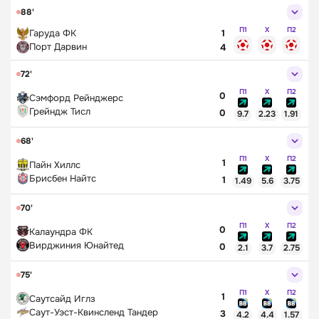
Чемпионат мира
88'
Суперлига России
П1
X
П2
1
Гаруда ФК
Чемпионат Европы
Порт Дарвин
4
Киберспорт
72'
IEM Cologne
The International
П1
X
П2
0
Сэмфорд Рейнджерс
Esports World Cup Counter Strike
Грейндж Тисл
0
9.7
2.23
1.91
68'
П1
X
П2
1
Пайн Хиллс
Брисбен Найтс
1
1.49
5.6
3.75
70'
П1
X
П2
0
Калаундра ФК
Вирджиния Юнайтед
0
2.1
3.7
2.75
75'
П1
X
П2
1
Саутсайд Иглз
Саут-Уэст-Квинсленд Тандер
3
4.2
4.4
1.57