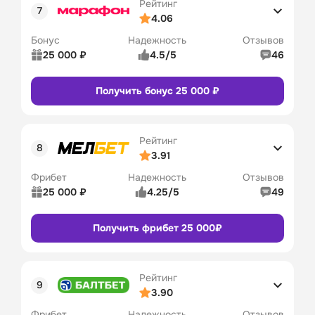
Рейтинг
Сайт
Приложение
Линия в лайве
4/5
4.06
Удобство платежей
4/5
Бонус
Надежность
Отзывов
Служба поддержки
4/5
25 000 ₽
4.5/5
46
Бонусы и акции
5/5
Рейтинг 
5/5
Получить бонус 25 000 ₽
пользователей
Бонусы
17
Коэффициенты
4/5
Сайт
Приложение
Линия в прематче
4/5
Рейтинг
Линия в лайве
4/5
3.91
Удобство платежей
4/5
Фрибет
Надежность
Отзывов
Служба поддержки
4/5
25 000 ₽
4.25/5
49
Бонусы и акции
4/5
Рейтинг 
5/5
Получить фрибет 25 000₽
пользователей
Промокод
Бонусы
Коэффициенты
4/5
15
Линия в прематче
4/5
Рейтинг
Линия в лайве
Сайт
Приложение
3/5
3.90
Удобство платежей
4/5
Фрибет
Надежность
Отзывов