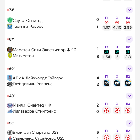
73'
П1
X
П2
0
Саутс Юнайтед
Таринга Роверс
1
1.97
4.45
2.93
67'
П1
X
П2
1
Моретон Сити Эксельсиор ФК 2
Митчелтон
3
1.54
5
3.8
60'
П1
X
П2
4
АПИА Лейххардт Тайгерс
Глейдсвиль Рейвенс
2
49'
П1
X
П2
2
Мэнли Юнайтед ФК
Иллаварра Стингрейс
0
56'
П1
X
П2
5
Блэктаун Спартанс U23
Сазерленд Страйкерс U23
1