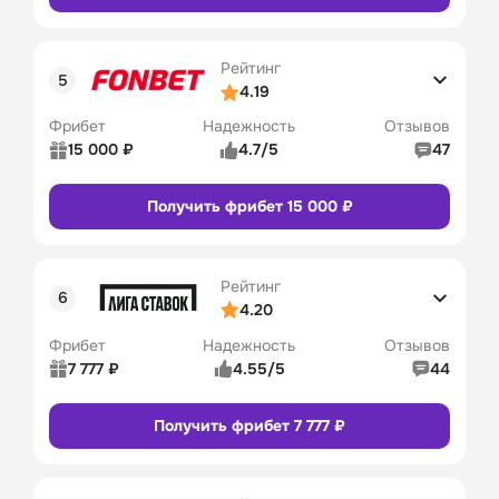
Коэффициенты
4/5
34
Линия в прематче
4/5
Рейтинг
Линия в лайве
Сайт
Приложение
4/5
4.19
Удобство платежей
4/5
Фрибет
Надежность
Отзывов
Служба поддержки
4/5
15 000 ₽
4.7/5
47
Бонусы и акции
5/5
Рейтинг 
5/5
Получить фрибет 15 000 ₽
пользователей
Промокод
Бонусы
Коэффициенты
4/5
10
Линия в прематче
4/5
Рейтинг
Линия в лайве
Сайт
Приложение
4/5
4.20
Удобство платежей
4/5
Фрибет
Надежность
Отзывов
Служба поддержки
5/5
7 777 ₽
4.55/5
44
Бонусы и акции
4/5
Рейтинг 
5/5
Получить фрибет 7 777 ₽
пользователей
Промокод
Бонусы
Коэффициенты
4/5
10
Линия в прематче
4/5