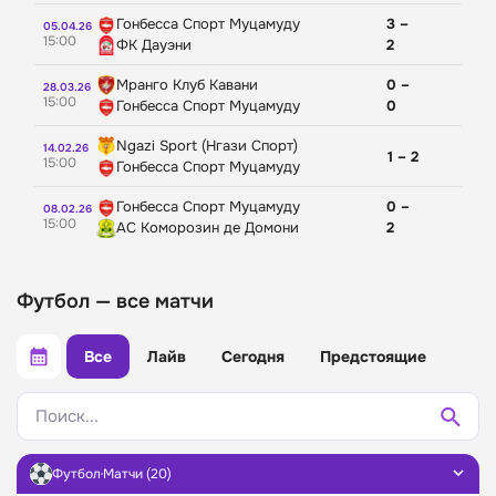
Букмекеры для ставок на киберспорт
НБА
НБА
Baltbet
Гонбесса Спорт Муцамуду
3 –
05.04.26
Букмекеры для профессиональных игроков
Единая Лига ВТБ
Единая Лига ВТБ
24Бет
15:00
ФК Дауэни
2
Букмекеры для ставок на футбол
Евролига
Евролига
WNBA
WNBA
Мранго Клуб Кавани
0 –
28.03.26
15:00
Суперлига
Суперлига
Гонбесса Спорт Муцамуду
0
Теннис
Теннис
Ngazi Sport (Нгази Спорт)
14.02.26
US Open 2026 ATP
ATP
1 – 2
15:00
Гонбесса Спорт Муцамуду
US Open 2026 WTA
WTA
Настольный теннис
Cincinnati ATP
Гонбесса Спорт Муцамуду
0 –
08.02.26
15:00
АС Коморозин де Домони
2
Cincinnati WTA
Челленджер
Настольный теннис
Лига Про
Чемпионат мира
Setka Cup
Футбол — все матчи
Волейбол
Кубок мира
Чемпионат Европы
Лига Наций
Все
Лайв
Сегодня
Предстоящие
WTT Champions Yokohama, MS
Суперлига России
Киберспорт
WTT Champions Yokohama, WS
Europe Smash Sweden, WS
IEM Cologne
Поиск...
Europe Smash Sweden, MS
The International
Волейбол
Футбол
Матчи (20)
Лига Наций