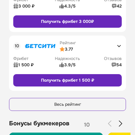
Служба поддержки
4/5
3 000 ₽
4.3/5
42
Бонусы и акции
4/5
Рейтинг 
5/5
Получить фрибет 3 000₽
пользователей
Промокод
Бонусы
Коэффициенты
4/5
16
Линия в прематче
4/5
Рейтинг
Линия в лайве
Сайт
Приложение
3/5
3.77
Удобство платежей
4/5
Фрибет
Надежность
Отзывов
Служба поддержки
4/5
1 500 ₽
3.9/5
54
Бонусы и акции
4/5
Рейтинг 
5/5
Получить фрибет 1 500 ₽
пользователей
Промокод
Бонусы
Коэффициенты
3/5
8
Линия в прематче
3/5
Линия в лайве
Сайт
Приложение
4/5
Весь рейтинг
Удобство платежей
4/5
Служба поддержки
4/5
Бонусы букмекеров
10
Бонусы и акции
4/5