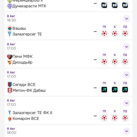
Ференцварош II
—
Дунахарасти МТК
8 Авг
16:30
П1
X
П2
Вашаш
—
Залаэгерсег ТЕ
8 Авг
17:00
П1
X
П2
Печи МФК
—
Диошдьёр
8 Авг
17:00
П1
X
П2
Сегеди ВСЕ
—
Метон-ФК Дабаш
8 Авг
17:00
П1
X
П2
Залаэгерсег ТЕ ФК II
—
Комаром ВСЕ
8 Авг
18:00