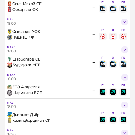
П1
X
П2
Сент-Михай СЕ
—
Фехервар ФК
8 Авг
18:00
П1
X
П2
Сексарди УФК
—
Пушкаш ФК
8 Авг
18:00
П1
X
П2
Шарбогард СЕ
—
Будафоки МТЕ
8 Авг
18:00
П1
X
П2
ЕТО Академия
—
Шаришапи БСЕ
8 Авг
18:00
П1
X
П2
Дьирмот Дьёр
—
Казинцбарцикаи СК
8 Авг
18:30