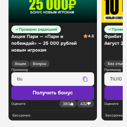
Сайт
Приложение
Проверен редакцией
Провере
Акция Пари — «Пари и
4.6
Фрибет Б
побеждай» — 25 000 рублей
Август 20
новым игрокам
Акции
Бонусы
Без отыгр
Промокод
Промокод
Получить бонус
П
380
432
Оцените
Оцените
Бессрочно
Бессрочно