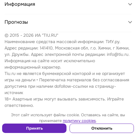
Информация
Leon
Мелбет
БетБум
Winline
Политика конфиденциальности
Прогнозы
Бетсити
Леон
Fonbet
Политика cookies
Марафон
© 2015 - 2026 ИА "TIU.RU"
Винлайн
Прогнозы на спорт
Марафон
Пользовательское соглашение
Наименование средства массовой информации: ТИУ.ру.
Фонбет
Фонбет
Футбол
Адрес редакции: 141410, Московская обл, г.о. Химки, г Химки,
Betcity
Согласие на обработку персональных данных
ул. Дружбы. Адрес электронной почты редакции: info@tiu.ru.
Винлайн
Марафон
Хоккей
Информация на сайте носит исключительно
Melbet
Контакты
информационный характер.
Бетсити
Баскетбол
Tiu.ru не является букмекерской конторой и не организует
Лига Ставок
Вакансии
игры на деньги • Перепечатка материалов без согласования
Мелбет
Теннис
допустима при наличии dofollow-ссылки на страницу-
Olimpbet
Блог
источник
Лига ставок
Настольный теннис
18+ Азартные игры могут вызывать зависимость. Играйте
Архив
ответственно.
Олимпбет
Волейбол
TIU в соцсетях:
Новости
Этот сайт использует файлы cookie. Оставаясь на сайте, вы
Киберспорт
принимаете
политику cookies
.
Карта сайта
Принять
Отклонить
Бонус 25 000 ₽
Фрибет 10 000 ₽
РПЛ