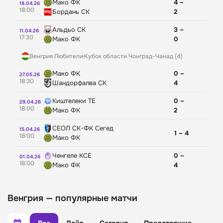
Букмекеры для ставок на киберспорт
НБА
НБА
Baltbet
Мако ФК
4 –
18.04.26
18:00
Бордань СК
2
Букмекеры для профессиональных игроков
Единая Лига ВТБ
Единая Лига ВТБ
24Бет
Букмекеры для ставок на футбол
Евролига
Евролига
Альдьо СК
3 –
11.04.26
WNBA
WNBA
17:30
Мако ФК
0
Суперлига
Суперлига
Венгрия Любители
Кубок области Чонград-Чанад (4)
Теннис
Теннис
US Open 2026 ATP
ATP
Мако ФК
0 –
27.05.26
18:30
US Open 2026 WTA
WTA
Шандорфалва СК
4
Настольный теннис
Cincinnati ATP
Киштелеки ТЕ
0 –
29.04.26
Cincinnati WTA
Челленджер
18:00
Мако ФК
2
Настольный теннис
Лига Про
Чемпионат мира
Setka Cup
СЕОЛ СК-ФК Сегед
15.04.26
1 – 4
18:00
Волейбол
Мако ФК
Кубок мира
Чемпионат Европы
Лига Наций
Ченгеле КСЕ
0 –
01.04.26
WTT Champions Yokohama, MS
Суперлига России
18:00
Мако ФК
4
Киберспорт
WTT Champions Yokohama, WS
Europe Smash Sweden, WS
IEM Cologne
Europe Smash Sweden, MS
The International
Венгрия — популярные матчи
Волейбол
Лига Наций