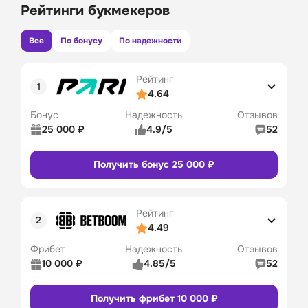
Рейтинги букмекеров
Все
По бонусу
По надежности
Рейтинг
4.64
Бонус
Надежность
Отзывов
25 000 ₽
4.9/5
52
Рейтинг 
5/5
Получить бонус 25 000 ₽
пользователей
Коэффициенты
5/5
Линия в прематче
4/5
Рейтинг
Линия в лайве
5/5
4.49
Удобство платежей
4/5
Фрибет
Надежность
Отзывов
Служба поддержки
5/5
10 000 ₽
4.85/5
52
Бонусы и акции
5/5
Рейтинг 
5/5
Получить фрибет 10 000 ₽
пользователей
Промокод
Бонусы