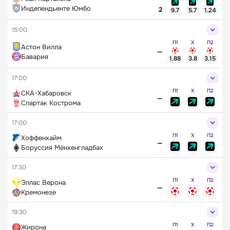
Индепендьенте Юмбо
2
9.7
5.7
1.24
15:00
П1
X
П2
Астон Вилла
—
Бавария
1.88
3.8
3.15
17:00
П1
X
П2
СКА-Хабаровск
—
Спартак Кострома
17:00
П1
X
П2
Хоффенхайм
—
Боруссия Мёнхенгладбах
17:30
П1
X
П2
Эллас Верона
—
Кремонезе
19:30
П1
X
П2
Жирона