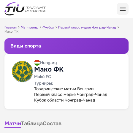
Главная
Матч центр
Футбол
Первый класс медье Чонград-Чанад
Мако ФК
Популярные БК
Пари
Виды спорта
По букмекеру
БетБум
Леон
Pari
Приложения для Android
Винлайн
BetBoom
Hungary
Мако ФК
Фонбет
Leon
Пари
Виды спорта
Марафон
Winline
БетБум
Makó FC
Бетсити
Fonbet
Леон
Баскетбол
Турниры:
Статьи о БК
Товарищеские матчи Венгрии
Мелбет
Лига Ставок
Винлайн
Киберспорт
Первый класс медье Чонград-Чанад
Winline
Лига Ставок
Марафон
Фонбет
Теннис
Кубок области Чонград-Чанад
База знаний
По видам спорта
Олимпбет
Бет-М
Марафон
Хоккей
Виды ставок
Тенниси
Baltbet
Бетсити
Футбол
Футбол
Футбол
По видам спорта
Основы ставок
Балтбет
Melbet
Мелбет
Хоккей
Матчи
Таблица
Состав
Евролига
Сервисы
Бет-М
Olimpbet
Лига Ставок
Баскетбол
Футбол
Виды спорта
Кубок России
Беттери
Tennisi
Олимпбет
Теннис
Хоккей