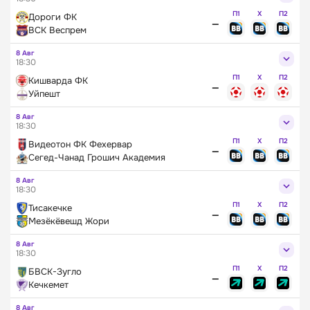
П1
X
П2
Дороги ФК
—
ВСК Веспрем
8 Авг
18:30
П1
X
П2
Кишварда ФК
—
Уйпешт
8 Авг
18:30
П1
X
П2
Видеотон ФК Фехервар
—
Сегед-Чанад Грошич Академия
8 Авг
18:30
П1
X
П2
Тисакечке
—
Мезёкёвешд Жори
8 Авг
18:30
П1
X
П2
БВСК-Зугло
—
Кечкемет
8 Авг