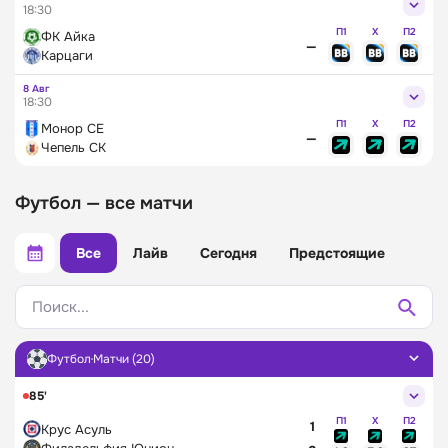
18:30
П1
X
П2
ФК Айка
—
Карцаги
8 Авг
18:30
П1
X
П2
Монор СЕ
—
Чепель СК
Футбол — все матчи
Все
Лайв
Сегодня
Предстоящие
Поиск...
Футбол
Матчи (20)
85'
П1
X
П2
1
Крус Асуль