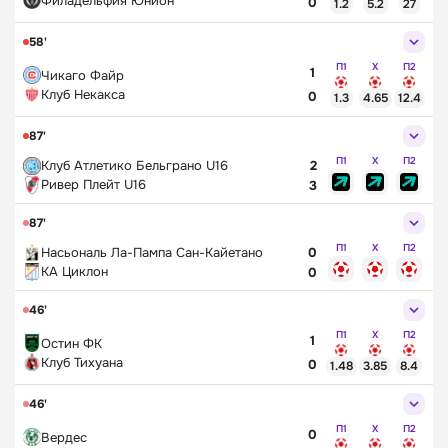
Филадельфия Юнион
0
1.2
5.2
27
58'
П1
X
П2
1
Чикаго Файр
Клуб Некакса
0
1.3
4.65
12.4
87'
П1
X
П2
2
Клуб Атлетико Бельграно U16
Ривер Плейт U16
3
87'
П1
X
П2
0
Насьональ Ла-Пампа Сан-Кайетано
КА Циклон
0
46'
П1
X
П2
1
Остин ФК
Клуб Тихуана
0
1.48
3.85
8.4
46'
П1
X
П2
0
Вердес