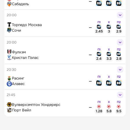
—
Сабадель
20:00
П1
X
П2
Торпедо Москва
—
Сочи
2.45
3
2.9
20:00
П1
X
П2
Фулхэм
—
Кристал Пэлас
2.4
3.3
2.8
20:30
П1
X
П2
Расинг
—
Алавес
21:45
П1
X
П2
Вулверхэмптон Уондерерс
—
Порт Вейл
1.28
5.8
9.5