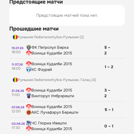
Предстоящие матчи
Лига Чемпионов
Зенит
Betcity
Тенниси
Теннис
Настольный теннис
Баскетбол
Лига Европы
Спортбет
Bettery
Балтбет
Футбол
Волейбол
Теннис
Предстоящих матчей пока нет.
24bet
Zenit
Беттери
Киберспорт
Настольный теннис
Рейтинги
Футбол
Спортбет
Зенит
Волейбол
Прошедшие матчи
Прочие категории
Лучшие букмекеры
РПЛ
24bet
Киберспорт
Румыния Любители
Кубок Румынии (2)
Приложения для iOS
Футбол
Легальные букмекерские конторы
Фрибеты
Лига чемпионов
Российские букмекеры
Фрибеты без депозита
АПЛ
РПЛ
Leon
ФК Петролул Берка
5 –
15.07.26
18:00
БК с мобильным приложением
Фрибет без отыгрыша
Серия А
Лига чемпионов
Zenit
Воинца Кудалби 2015
2
Надежные букмекеры
Промокод без отыгрыша
Ла Лига
АПЛ
Лига Ставок
Воинца Кудалби 2015
11.07.26
БК с гостевым демосчетом
Бонус за регистрацию без отыгрыша
Бундеслига
Серия А
Марафон
1 – 2
18:00
КС Фэурей
БК с большими коэффициентами
Фрибеты сегодня
Лига Европы
Ла Лига
Melbet
БК с минимальными депозитами
Лучшие фрибеты
Лига конференций
Бундеслига
Pari
Румыния Любители
Кубок Румынии, Галац (4)
Букмекеры для ставок на американский футбол
Фрибет новым игрокам
Лига наций
Лига Европы
Tennisi
Воинца Кудалби 2015
3 –
21.06.26
Букмекеры для ставок на бейсбол
Новые БК с фрибетом
Суперкубок УЕФА
Лига конференций
Fonbet
11:00
Вииторул Умбрэрешти
2
Хоккей
Хоккей
Букмекеры для ставок на гольф
Фрибет 3000
Betcity
Воинца Кудалби 2015
Букмекеры для ставок на автогонки
Акции букмекерских контор при регистрации
КХЛ
КХЛ
BetBoom
07.06.26
5 – 1
12:00
АКС Лучафэрул Берешти
Букмекеры для ставок на чемпионаты мира и Европы
Промокоды букмекеров
НХЛ
НХЛ
Bettery
Букмекеры для ставок на дартс
Бездепозитные бонусы за регистрацию
АХЛ
АХЛ
Olimpbet
ЧС Глориа Ивешти
03.06.26
0 – 1
Баскетбол
Баскетбол
17:30
Букмекеры для ставок на скачки
Бездепозитные бонусы букмекеров
Winline
Воинца Кудалби 2015