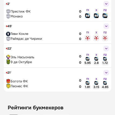
2'
П1
X
П2
0
Престиж ФК
Монако
0
45'
П1
X
П2
0
Теви Кокле
Райядас де Чирики
0
22'
П1
X
П2
0
Эль Насьональ
9 де Октубре
0
5.95
2.8
1.72
21'
П1
X
П2
0
Богота ФК
Леонес ФК
0
1.81
3.15
4.85
Рейтинги букмекеров