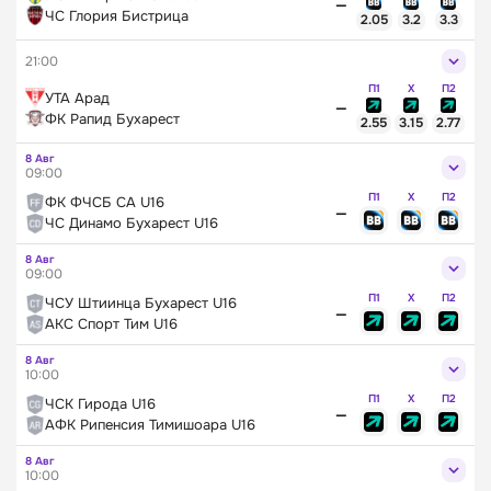
—
ЧС Глория Бистрица
2.05
3.2
3.3
21:00
П1
X
П2
УТА Арад
—
ФК Рапид Бухарест
2.55
3.15
2.77
8 Авг
09:00
П1
X
П2
ФК ФЧСБ СА U16
—
ЧС Динамо Бухарест U16
8 Авг
09:00
П1
X
П2
ЧСУ Штиинца Бухарест U16
—
АКС Спорт Тим U16
8 Авг
10:00
П1
X
П2
ЧСК Гирода U16
—
АФК Рипенсия Тимишоара U16
8 Авг
10:00