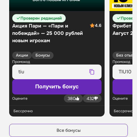
Проверен редакцией
Провере
Акция Пари — «Пари и
4.6
Фрибет Б
побеждай» — 25 000 рублей
Август 20
новым игрокам
Акции
Бонусы
Без отыгр
Промокод
Промокод
Получить бонус
П
380
432
Оцените
Оцените
Бессрочно
Бессрочно
Все бонусы