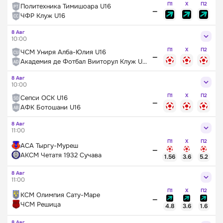
П1
X
П2
Политехника Тимишоара U16
—
ЧФР Клуж U16
8 Авг
10:00
П1
X
П2
ЧСМ Униря Алба-Юлия U16
—
Академия де Фотбал Вииторул Клуж U16
8 Авг
10:00
П1
X
П2
Сепси ОСК U16
—
АФК Ботошани U16
8 Авг
11:00
П1
X
П2
АСА Тыргу-Муреш
—
АКСМ Четатя 1932 Сучава
1.56
3.6
5.2
8 Авг
11:00
П1
X
П2
КСМ Олимпия Сату-Маре
—
ЧСМ Решица
4.8
3.6
1.6
8 Авг