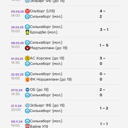
Эсбьерг ФБ (до 19)
Ольборг (U19)
4 –
05.04.25
14:00
Силькеборг (мол.)
2
Силькеборг (мол.)
29.03.25
3 – 1
15:00
Брондбю (мол.)
Силькеборг (мол.)
08.03.25
1 – 5
15:00
Мидтьюлланн (до 19)
АС Хорсенс (до 19)
3 –
01.03.25
14:30
Силькеборг (мол.)
0
Силькеборг (мол.)
0 –
22.02.25
15:00
ФК Норшелланн (до 19)
0
ОБ (до 19)
2 –
07.12.24
14:30
Силькеборг (мол.)
0
Эсбьерг ФБ (до 19)
21.11.24
1 – 2
20:00
Силькеборг (мол.)
Силькеборг (мол.)
09.11.24
1 – 1
15:00
Вайле У19