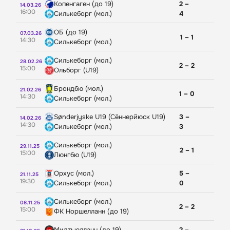
Копенгаген (до 19)
2 –
14.03.26
16:00
Силькеборг (мол.)
4
ОБ (до 19)
07.03.26
1 – 1
14:30
Силькеборг (мол.)
Силькеборг (мол.)
28.02.26
2 – 2
15:00
Ольборг (U19)
Брондбю (мол.)
21.02.26
1 – 0
14:30
Силькеборг (мол.)
Sønderjyske U19 (Сённерйюск U19)
3 –
14.02.26
14:30
Силькеборг (мол.)
3
Силькеборг (мол.)
29.11.25
2 – 1
15:00
Люнгбю (U19)
Орхус (мол.)
5 –
21.11.25
19:30
Силькеборг (мол.)
0
Силькеборг (мол.)
08.11.25
2 – 2
15:00
ФК Норшелланн (до 19)
Мидтьюлланн (до 19)
2 –