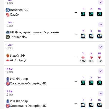
11 Авг
19:00
П1
X
П2
Верлёсе БК
—
Сааби
11 Авг
19:00
П1
X
П2
БК Фредериксхольм Сюдхавнен
—
Торнбю ФФ
11 Авг
19:30
П1
X
П2
Ишой ИФ
—
АСА Орхус
1.92
3.5
3.2
12 Авг
19:00
П1
X
П2
ИФ Фёрояр
—
Хорсхольм-Уссерёд ИК
12 Авг
19:00
П1
X
П2
ИФ Фёрояр
—
Хорсхольм-Уссерёд ИК