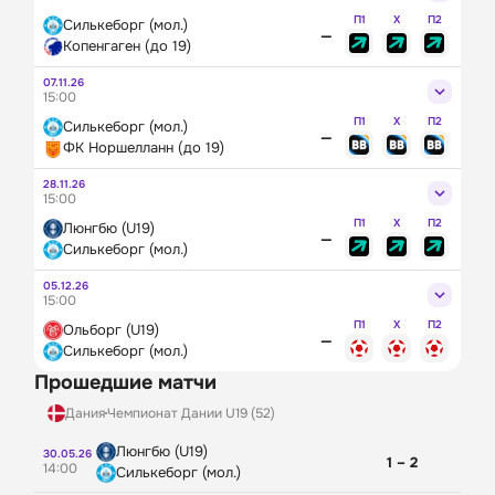
Чемпионат мира
П1
X
П2
Силькеборг (мол.)
—
Суперлига России
Копенгаген (до 19)
Чемпионат Европы
07.11.26
Киберспорт
15:00
IEM Cologne
П1
X
П2
Силькеборг (мол.)
—
The International
ФК Норшелланн (до 19)
Esports World Cup Counter Strike
28.11.26
15:00
П1
X
П2
Люнгбю (U19)
—
Силькеборг (мол.)
05.12.26
15:00
П1
X
П2
Ольборг (U19)
—
Силькеборг (мол.)
Прошедшие матчи
Дания
Чемпионат Дании U19 (52)
Люнгбю (U19)
30.05.26
1 – 2
14:00
Силькеборг (мол.)