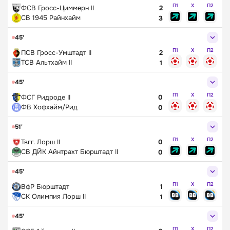
П1
X
П2
2
ФСВ Гросс-Циммерн II
СВ 1945 Райнхайм
3
45'
П1
X
П2
2
ПСВ Гросс-Умштадт II
ТСВ Альтхайм II
1
45'
П1
X
П2
0
ФСГ Ридроде II
ФВ Хофхайм/Рид
0
51'
П1
X
П2
0
Твгг. Лорш II
СВ ДЙК Айнтрахт Бюрштадт II
0
45'
П1
X
П2
1
ВфР Бюрштадт
СК Олимпия Лорш II
1
45'
П1
X
П2