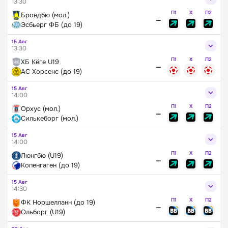
13:30
П1
X
П2
Брондбю (мол.)
—
Эсбьерг ФБ (до 19)
15 Авг
13:30
П1
X
П2
ХБ Кёге U19
—
АС Хорсенс (до 19)
15 Авг
14:00
П1
X
П2
Орхус (мол.)
—
Силькеборг (мол.)
15 Авг
14:00
П1
X
П2
Люнгбю (U19)
—
Копенгаген (до 19)
15 Авг
14:30
П1
X
П2
ФК Норшелланн (до 19)
—
Ольборг (U19)