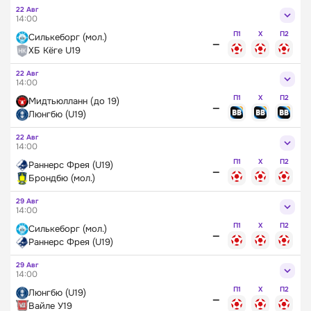
22 Авг
14:00
П1
X
П2
Силькеборг (мол.)
—
ХБ Кёге U19
22 Авг
14:00
П1
X
П2
Мидтьюлланн (до 19)
—
Люнгбю (U19)
22 Авг
14:00
П1
X
П2
Раннерс Фрея (U19)
—
Брондбю (мол.)
29 Авг
14:00
П1
X
П2
Силькеборг (мол.)
—
Раннерс Фрея (U19)
29 Авг
14:00
П1
X
П2
Люнгбю (U19)
—
Вайле У19