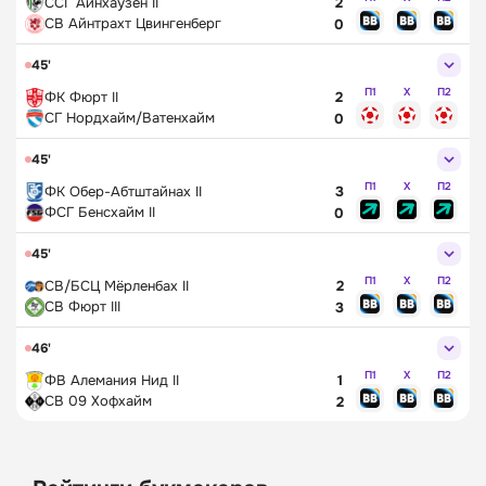
2
ССГ Айнхаузен II
СВ Айнтрахт Цвингенберг
0
45'
П1
X
П2
2
ФК Фюрт II
СГ Нордхайм/Ватенхайм
0
45'
П1
X
П2
3
ФК Обер-Абтштайнах II
ФСГ Бенсхайм II
0
45'
П1
X
П2
2
СВ/БСЦ Мёрленбах II
СВ Фюрт III
3
46'
П1
X
П2
1
ФВ Алемания Нид II
СВ 09 Хофхайм
2